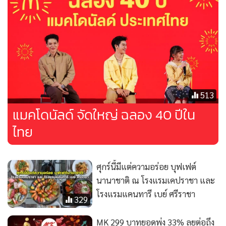
513
แมคโดนัลด์ จัดใหญ่ ฉลอง 40 ปีใน
ไทย
ศุกร์นี้มีแต่ความอร่อย บุฟเฟต์
นานาชาติ ณ โรงแรมเคปราชา และ
โรงแรมแคนทารี เบย์ ศรีราชา
329
MK 299 บาทยอดพุ่ง 33% ลุยต่อถึง