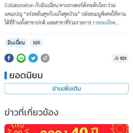
•
Collaboration กับมินเนี่ยน คาแรกเตอร์ดังระดับโลก ร่วม
เกม
แคมเปญ “อร่อยล้นสุขกับแก๊งสุดป่วน” ปล่อยเมนูพิเศษให้ทาน
•
วิทยาศาสตร์
ได้ที่ร้านทั้งสาขาปกติ และสาขาที่ร่วมรายการ
รายละเอียด...
•
SMEs
•
หุ้น
•
อินโดจีน
มินเนี่ยน
MK
•
กองทุนรวม
101
•
Celeb Online
•
Factcheck
ยอดนิยม
•
ญี่ปุ่น
อ่านเพิ่มเติม
•
News1
•
Gotomanager
ข่าวที่เกี่ยวข้อง