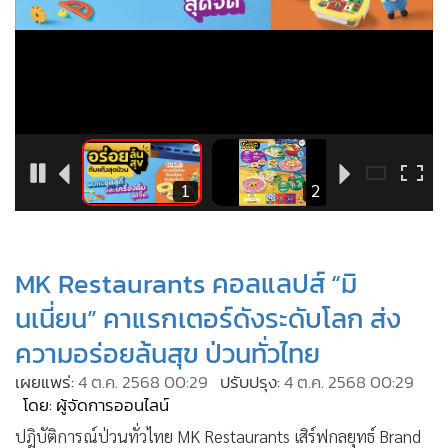
•
Good health & Well-being
•
Green Innovation & SD
•
Management & HR
•
MGR Live
•
Infographic
•
การเมือง
•
ท่องเที่ยว
3
1
2
•
กีฬา
•
ต่างประเทศ
MK Restaurants คอลแลปส์ “มิ
•
Special Scoop
นเนี่ยน” คาแรกเตอร์ดังระดับโลก ส่ง
•
เศรษฐกิจ-ธุรกิจ
•
จีน
ความอร่อยล้นสุข ป่วนทั่วไทย
•
ชุมชน-คุณภาพชีวิต
เผยแพร่:
4 ต.ค. 2568 00:29
ปรับปรุง:
4 ต.ค. 2568 00:29
•
โดย: ผู้จัดการออนไลน์
อาชญากรรม
•
Motoring
ปฎิบัติการณ์ป่วนทั่วไทย MK Restaurants เสิร์ฟกลยุทธ์ Brand