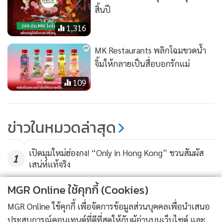
สิ้นปี
1,316
MK Restaurants พลิกโฉมขวดน้ำ
จิ้มให้กลายเป็นสื่อบอกรักแม่
109
ข่าวในหมวดล่าสุด
เปิดมุมใหม่ฮ่องกง! “Only in Hong Kong” ชวนสัมผัส
1
เสน่ห์แท้จริง
MGR Online ใช้คุกกี้ (Cookies)
2
MGR Online ใช้คุกกี้ เพื่อจัดการข้อมูลส่วนบุคคลเพื่อนำเสนอ
นครนายกยกระดับ "เมืองโบราณดงละคร" สู่หมุดหมาย
ประสบการณ์คอนเทนต์ที่ดีที่สุดให้กับผู้อ่านบนเว็บไซต์ และ