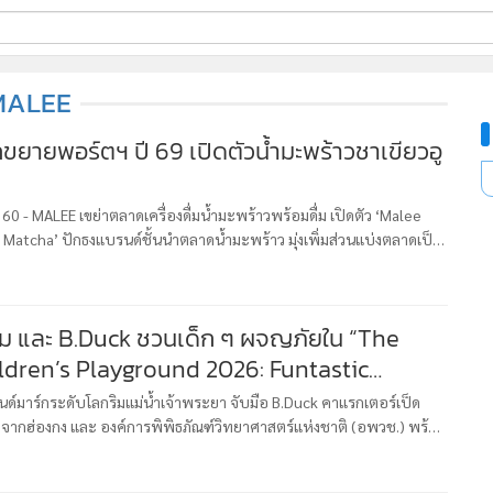
ี่ใช้
MALEE
ฯ ปี 69 เปิดตัวน้ำมะพร้าวชาเขียวอู
ine
้นสูง
360 - MALEE เขย่าตลาดเครื่องดื่มน้ำมะพร้าวพร้อมดื่ม เปิดตัว ‘Malee
atcha’ ปักธงแบรนด์ชั้นนำตลาดน้ำมะพร้าว มุ่งเพิ่มส่วนแบ่งตลาดเป็น
 และ B.Duck ชวนเด็ก ๆ ผจญภัยใน “The
ildren’s Playground 2026: Funtastic
มาย
์มาร์กระดับโลกริมแม่น้ำเจ้าพระยา จับมือ B.Duck คาแรกเตอร์เป็ด
มนี้
กจากฮ่องกง และ องค์การพิพิธภัณฑ์วิทยาศาสตร์แห่งชาติ (อพวช.) พร้อม
วนทุกครอบครัวร่วมเปิดประสบการณ์ความสนุกครั้งใหญ่ต้อนรับวันเด็ก