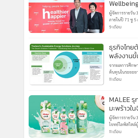
Wellbein
ผู้จัดการรายวั
ภายในปี 71 ชู 5
Wellness Lifes
9 เดือน
ธุรกิจไทยต
พลังงานขั้น
จากผลการศึกษาล่
ต้นทุนในระยะยาว
กรุงเทพฯ ประเทศ
11 เดือน
MALEE รุก
มะพร้าวในจ
ผู้จัดการรายวัน 
โจทย์ไลฟ์สไตล์ผู
ไตรมาส 2/2568 
11 เดือน