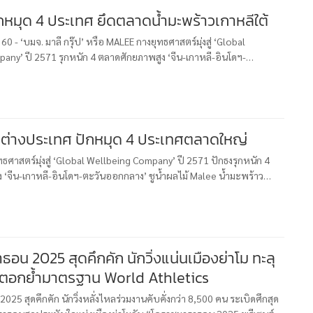
หมุด 4 ประเทศ ยึดตลาดน้ำมะพร้าวเกาหลีใต้
360 - ‘บมจ. มาลี กรุ๊ป’ หรือ MALEE กางยุทธศาสตร์มุ่งสู่ ‘Global
any’ ปี 2571 รุกหนัก 4 ตลาดศักยภาพสูง ‘จีน-เกาหลี-อินโดฯ-
ชูน้ำผลไม้ Malee น้ำมะพร้าว Malee COCO ตัวหลักรุกตลาด
MALEEบุกต่างประเทศ ปักหมุด 4 ประเทศตลาดใหญ่
ุทธศาสตร์มุ่งสู่ ‘Global Wellbeing Company’ ปี 2571 ปักธงรุกหนัก 4
 ‘จีน-เกาหลี-อินโดฯ-ตะวันออกกลาง’ ชูน้ำผลไม้ Malee น้ำมะพร้าว
ตรียมส่งมอบนวัตกรรมใหม่ เครื่องดื่มที่ให้คุณประโยชน์เฉพา
อน 2025 สุดคึกคัก นักวิ่งแน่นเมืองย่าโม ทะลุ
ตอกย้ำมาตรฐาน World Athletics
25 สุดคึกคัก นักวิ่งหลั่งไหลร่วมงานคับคั่งกว่า 8,500 คน ระเบิดศึกสุด