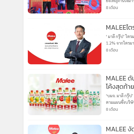
ยิ่งใหญ่งานวิ่ง
•
อินโดจีน
เต็ดบาย บีวายด
8 เดือน
•
กองทุนรวม
•
Celeb Online
•
Factcheck
‘ มาลี กรุ๊ป’ 
•
ญี่ปุ่น
1.2% จากไตรมา
•
News1
ส่วนที่เป็นของผ
8 เดือน
•
Gotomanager
MALEE ดันธุรกิจรับจ้างผลิตโตต่อเนื่อง ลุยตลาดพรีเมียม
โค้งสุดท้าย
‘บมจ. มาลี กรุ
ตามแผนซึ่งบริษั
ล้านบาท เติบโ
8 เดือน
MALEE งัด 