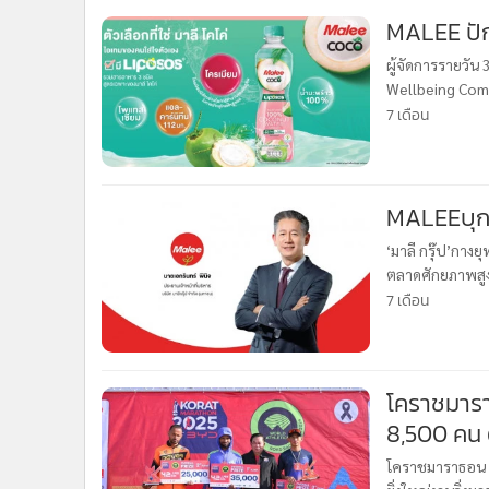
•
Management & HR
MALEE ปัก
•
MGR Live
•
Infographic
ผู้จัดการรายวัน 
Wellbeing Comp
•
การเมือง
ตะวันออกกลาง’ 
7 เดือน
•
ท่องเที่ยว
•
กีฬา
•
ต่างประเทศ
•
Special Scoop
•
เศรษฐกิจ-ธุรกิจ
‘มาลี กรุ๊ป’กางย
•
จีน
ตลาดศักยภาพสูง
Malee COCO และเ
•
ชุมชน-คุณภาพชีวิต
7 เดือน
•
อาชญากรรม
•
Motoring
•
เกม
โคราชมาราธ
•
วิทยาศาสตร์
8,500 คน 
•
SMEs
โคราชมาราธอน 20
•
หุ้น