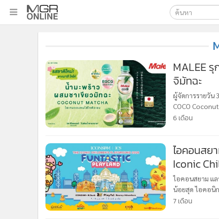
เลือกเครื่องมือท
•
หน้าหลัก
ค้นหา
•
ทันเหตุการณ์
Google
•
ภาคใต้
MALEE รุกขยายพอร์ต
•
ภูมิภาค
จิมัทฉะ
MGR Onl
•
Online Section
ค้นหาขั
ผู้จัดการรายวัน 
•
บันเทิง
COCO Coconut M
•
ผู้จัดการรายวัน
35% ในปี 2569
6 เดือน
•
คอลัมนิสต์
•
ละคร
ไอคอนสยาม
•
CbizReview
Iconic Ch
•
Cyber BIZ
Playland” พร้อมอัดแน่นด้วยกิจกรรมความสนุกมาก
ไอคอนสยาม แลนด
•
ผู้จัดกวน
7–11 มกราค
น้อยสุด ไอคอนิ
•
Good health & Well-being
ด้วยพันธมิตร ช
7 เดือน
•
Green Innovation & SD