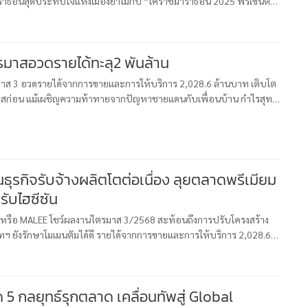
มาราธอนสุดประทับใจแห่งเมืองย่าโมกับ “โคราชมาราธอน 2025 พรีเซนต์
ี” งานวิ่งมาตรฐานระดับโลก World Athletics Road Race Lab
MALEEไตรมาสอวดรายได้ทะลุ2 พันล้าน
ไตรมาส 3 อวดรายได้จากการขายและการให้บริการ 2,028.6 ล้านบาท เติบโต
สก่อน แม้เผชิญความท้าทายจากปัญหาชายแดนกับเพื่อนบ้าน กำไรสุทธิ
ู้ถือหุ้นของบริษัทฯ 21.9 ล้านบาท แรงหนุนจากธุรกิจรับจ้างผล
รับไฮซีซัน
๊ป’ หรือ MALEE โชว์ผลงานไตรมาส 3/2568 สะท้อนถึงการปรับโครงสร้าง
ทฯ ยังรักษาโมเมนตัมได้ดี รายได้จากการขายและการให้บริการ 2,028.6
ต 1.2% จากไตรมาสก่อน
5 กลยุทธ์รุกตลาด เคลื่อนทัพสู่ Global