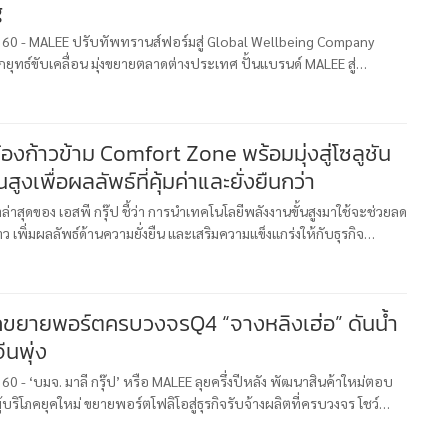
g
น 360 - MALEE ปรับทัพทรานส์ฟอร์มสู่ Global Wellbeing Company
 กยุทธ์ขับเคลื่อน มุ่งขยายตลาดต่างประเทศ ปั้นแบรนด์ MALEE สู่
tyle Brand ในระดับภูมิภาค พร้อมรักษาแชมป์ในประเทศ
้องก้าวข้าม Comfort Zone พร้อมมุ่งสู่โซลูชัน
สูงเพื่อผลลัพธ์ที่คุ้มค่าและยั่งยืนกว่า
าสุดของ เอสพี กรุ๊ป ชี้ว่า การนำเทคโนโลยีพลังงานขั้นสูงมาใช้จะช่วยลด
 เพิ่มผลลัพธ์ด้านความยั่งยืน และเสริมความแข็งแกร่งให้กับธุรกิจ
ไทย วันที่ 22 สิงหาคม พ.ศ. 2568 – แม้ว่าธุรกิจไทยกว่า
ขยายพอร์ตครบวงจรQ4 “จางหลิงเฮ่อ” ดันน้ำ
ีนพุ่ง
360 - ‘บมจ. มาลี กรุ๊ป’ หรือ MALEE ลุยครึ่งปีหลัง พัฒนาสินค้าใหม่ตอบ
้บริโภคยุคใหม่ ขยายพอร์ตโฟลิโอสู่ธุรกิจรับจ้างผลิตที่ครบวงจร โชว์
รายได้รวม 2,014.9 ล้านบาท เติบโต 10.4%