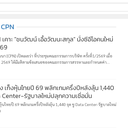
ี่ใช้
CPN
เคาะ "ชนวัฒน์ เอื้อวัฒนะสกุล" นั่งซีอีโอคนใหม่
.69
ine
้นสูง
นา [CPN] เปิดเผยว่า ที่ประชุมคณะกรรมการบริษัท ครั้งที่1/2569 เมื่อ
าคม 2569 ได้มีมติตามข้อเสนอของคณะกรรมการสรรหาและกำหนดค่า
ต่งตั้ง นายชนวัฒน์ เอื้อวัฒนะสกุล เป็นกรรมการผู้จัดการใหญ่และประธ
 เก็งหุ้นไทยปี 69 พลิกเกมครึ่งปีหลังลุ้น 1,440
a Center-รัฐบาลใหม่ปลุกความเชื่อมั่น
ุ้นไทยปี 69 พลิกเกมครึ่งปีหลังลุ้น 1,440 จุด ชู Data Center-รัฐบาลใหม่
น