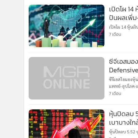
•
Management & HR
เปิดโผ 14 ห
•
MGR Live
ปันผลเพิ่ม-
•
Infographic
•
การเมือง
เปิดโผ 14 หุ้นเงิ
7 เดือน
•
ท่องเที่ยว
•
กีฬา
•
ต่างประเทศ
ซีจีเอสมอง
•
Special Scoop
Defensive
•
เศรษฐกิจ-ธุรกิจ
•
จีน
ซีจีเอสไอมองหุ้
•
ชุมชน-คุณภาพชีวิต
แพทย์-อุปโภค-แ
•
อาชญากรรม
7 เดือน
•
Motoring
•
เกม
หุ้นปิดลบ
•
วิทยาศาสตร์
เบาบางใกล
•
SMEs
หุ้นปิดลบ 5.52 
•
หุ้น