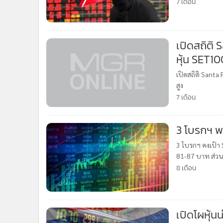
7 เดือน
•
อินโดจีน
•
กองทุนรวม
•
Celeb Online
เปิดสถิติ 
•
Factcheck
หุ้น SET10
•
ญี่ปุ่น
เปิดสถิติ Santa 
•
News1
สูง
•
Gotomanager
7 เดือน
3 โบรกฯ พร
3 โบรกฯ คงเป้า 
81-87 บาท ส่วน
ยังมีความเสี่ยง
8 เดือน
เปิดโผหุ้น