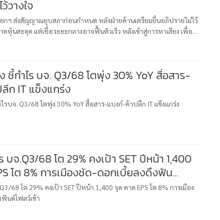
ไว้วางใจ
ยกฯ ส่งสัญญาณยุบสภาก่อนกำหนด หลังฝ่ายค้านเตรียมยื่นอภิปรายไม่ไว้
ุ้นสะดุด แต่เชื่อระยะกลางอาจฟื้นตัวเร็ว หลังเข้าสู่การหาเสียง เพื่อ
 ชี้กำไร บจ. Q3/68 โตพุ่ง 30% YoY สื่อสาร-
ลีก IT แข็งแกร่ง
ำไรบจ. Q3/68 โตพุ่ง 30% YoY สื่อสาร-แบงก์-ค้าปลีก IT แข็งแกร่ง
ไร บจ.Q3/68 โต 29% คงเป้า SET ปีหน้า 1,400
PS โต 8% การเมืองชัด-ดอกเบี้ยลงดึงฟัน
.Q3/68 โต 29% คงเป้า SET ปีหน้า 1,400 จุด คาด EPS โต 8% การเมือง
งฟันด์โฟลว์เข้า