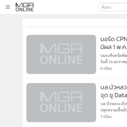
เลือกเครื่องมือท
•
หน้าหลัก
ค้นหา
•
ทันเหตุการณ์
Google
•
ภาคใต้
บอร์ด CPN 
•
ภูมิภาค
มีผล 1 พ.ค
MGR Onl
•
Online Section
ค้นหาขั
บมจ.เซ็นทรัลพัฒ
•
บันเทิง
วันที่ 16 มกร
•
ผู้จัดการรายวัน
ตอบแทน อนุมัติแ
6 เดือน
•
คอลัมนิสต์
•
ละคร
บล.บัวหลวง
•
CbizReview
จุด ชู Dat
•
Cyber BIZ
บล.บัวหลวง เก็งห
•
ผู้จัดกวน
ปลุกความเชื่อมั่
•
Good health & Well-being
7 เดือน
•
Green Innovation & SD