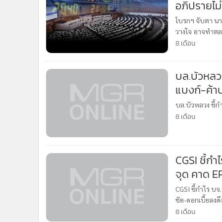
อภิปรายไม่
โบรกฯ จับตา นา
วางใจ อาจทำตลาดห
เลือกตั้งใหม่
8 เดือน
บล.บัวหลวง
แบงก์-ค้าป
บล.บัวหลวง ชี้ก
8 เดือน
CGSI ชี้กำ
จุด คาด E
ด์โฟลว์เข้า
CGSI ชี้กำไร บจ
ชัด-ดอกเบี้ยลงดึ
8 เดือน