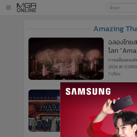
เลือกเครื่องมือท
•
หน้าหลัก
Amazing Tha
ค้นหา
•
ทันเหตุการณ์
Google
•
ภาคใต้
ฉลองไทยส
•
ภูมิภาค
โลก “Amaz
MGR Onl
•
Online Section
เจ้าพระยา
ค้นหาขั
การเฉลิมฉลองส่
•
บันเทิง
2026 At ICONSI
•
ผู้จัดการรายวัน
ไอคอนสยาม ภายใ
7 เดือน
แม่น้ำเ
•
คอลัมนิสต์
•
ละคร
ไอคอนสยาม
•
CbizReview
โลก “Ama
•
Cyber BIZ
ปรากฏการ
ค่ำคืนเคานต์ดาว
•
ผู้จัดกวน
เมื่อ โอปอล สุช
•
Good health & Well-being
Thailand Count
7 เดือน
•
Green Innovation & SD