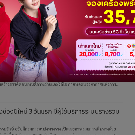
ชชาติ ร่วมเปิดงานเคานต์ดาวน์ริมเจ้าพระยา
Thailand Countdown 2026
พันธุ์ ผู้ว่าราชการกรุงเทพมหานคร ร่วมเป็นเกียรติในพิธีเปิดงาน
d Countdown 2026 ณ ริเวอร์พาร์ค ชั้น G ไอคอนสยาม ซึ่งในปีนี้
ึ้นภายใต้แนวคิด “A GLOBAL PHENOMENAL CELEBRATION AT THE
ม ชวนสายคอนเทนต์ร่วมบันทึกภาพ
สตร์ แชร์โมเมนต์ Amazing Thailand
n 2026 ชิงรางวัล 50,000 บาท
นด์มาร์กระดับโลกริมน้ำเจ้าพระยา ขอเชิญชวนประชาชนและนักท่อง
รรมสร้างสรรค์คอนเทนต์ภาพถ่ายและวิดีโอ ถ่ายทอดบรรยากาศแห่งการ
ายปีในงาน “Amazing Thailand Countdown 2026” กับการแสดงพลุรักษ์
ช่วงปีใหม่ 3 วันแรก มีผู้ใช้บริการระบบรางรวม
รรมรักษ์ อธิบดีกรมการขนส่งทางราง เปิดเผยภาพรวมการเดินทางด้วย