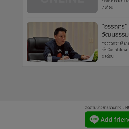
บระบบรางประจำ
•
อินโดจีน
ปีใหม่ 2569 กร
7 เดือน
•
กองทุนรวม
ประมา
•
Celeb Online
“อรรถกร” ป
•
Factcheck
วัฒนธรรม เ
•
ญี่ปุ่น
“อรรถกร” เดินหน
•
News1
จัด Countdown 2
•
Gotomanager
ว่าการกระทรวง
9 เดือน
ติดตามข่าวสารผ่านทาง LIN