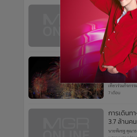
•
Management & HR
ผู้ว่าฯ ชั
•
MGR Live
Amazing 
•
Infographic
•
การเมือง
นายชัชชาติ สิทธิ
Amazing Thailan
•
ท่องเที่ยว
ไอคอนสยามจัดข
7 เดือน
•
กีฬา
ICON” ส
•
ต่างประเทศ
ไอคอนสยา
•
Special Scoop
ประวัติศา
•
เศรษฐกิจ-ธุรกิจ
•
จีน
Countdow
​ไอคอนสยาม แล
•
ชุมชน-คุณภาพชีวิต
เที่ยวร่วมกิจก
•
อาชญากรรม
เฉลิมฉลองส่งท้
7 เดือน
โลก
•
Motoring
•
เกม
การเดินทาง
•
วิทยาศาสตร์
3.7 ล้านคน
•
SMEs
นายพิเชฐ คุณาธ
•
หุ้น