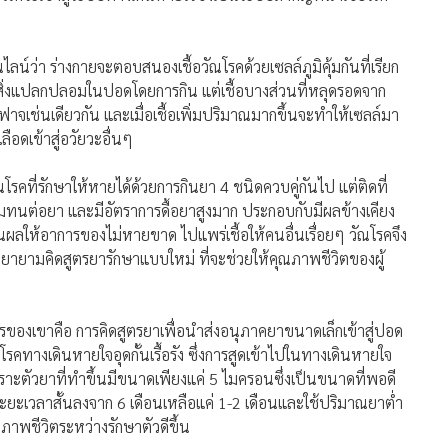
 สถานวิจัยความเป็นเลิศระบบนำส่งยา มหาวิทยาลัยสงขลา
โรคปอดทั้งในและต่างประเทศมีแนวโน้มสูงขึ้น เนื่องจากมีจำนวนผู้
ที่เพิ่มจำนวนขึ้นเป็นอย่างมาก
คทีเรีย (Mycobacteria) โดยเฉพาะไมโคแบคทีเรียม ทูเบอคูโลซิส
วัยวะทุกส่วนของร่างกาย เช่น ตับ ไต กระดูกและปอด ซึ่งวัณโรคปอด
อวัณโรคจะเข้าสู่ระบบทางเดินหายใจซึ่งเป็นระบบสำคัญที่นำเชื้อโรค
ลน์ว่า ร่างกายจะตอบสนองเชื้อวัณโรคด้วยเซลล์ภูมิคุ้มกันที่เรียก
ิ่งแปลกปลอมในปอดโดยการกิน แต่เชื้อบางส่วนที่หลุดรอดจาก
เช่นเดียวกัน และเมื่อเชื้อเพิ่มปริมาณมากขึ้นจะทำให้เซลล์มา
อดเข้าสู่อวัยวะอื่นๆ
โรคที่รักษาให้หายได้ด้วยการกินยา 4 ชนิดควบคู่กันไป แต่ติดที่
ความทนต่อยา และมีอัตราการดื้อยาสูงมาก ประกอบกับมีผลข้างเคียง
็นผลให้อาการของไม่หายขาด ไปแพร่เชื้อให้คนอื่นเรื่อยๆ วัณโรคจึง