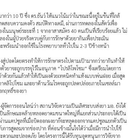
ยายามคิดสูตรยารักษาแบบใหม่ ที่จะช่วยให้คุณภาพชีวิตของผู้
การของเขาคือ การคิดสูตรยาเพื่อนำส่งอนุภาคยาขนาดเล็กเข้าสู่ปอด
รคทางเดินหายใจอุดกั้นเรื้อรัง ซึ่งการสูดเข้าไปในทางเดินหายใจ
พราะตัวยาที่ทำขึ้นมีขนาดเพียงแค่ 5 ไมครอนซึ่งเป็นขนาดที่พอดี
ยะเวลาสั้นลงจาก 6 เดือนเหลือแค่ 1-2 เดือนและใช้ปริมาณยาต่ำ
ณภาพชีวิตระหว่างรักษาตัวดีขึ้น
่า 10 ปี ซึ่ง ดร.ธันว์ ให้แนวโน้มว่าในขณะนี้อยู่ในขั้นที่ใกล้
อทดสอบความคงตัว สมบัติทางเคมี, ผ่านการทดลองในสัตว์เพื่อ
นุษย์ระยะที่ 1 จากอาสาสมัคร 40 คนเป็นที่เรียบร้อยแล้ว ไม่
ในผู้ป่วยจริงควบคู่กับการรักษาด้วยยากินเพื่อประเมิน
 และพร้อมนำออกใช้ในโรงพยาบาลทั่วไปใน 2-3 ปีข้างหน้า
ะลงสู่ปอดโดยตรงทำให้การรักษาตรงไปตามเป้ามากกว่ายากินทำให้
ตัวยาจะถูกบรรจุไว้ในอนุภาค “โปรลิโพโซม” ซึ่งเตรียมโดยการ
ด้วยกันแล้วทำให้เป็นผงด้วยเทคนิคทำแห้งแบบพ่นฝอย เมื่อสูด