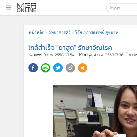
เลือกเครื่องมือท
•
หน้าหลัก
ค้นหา
•
ทันเหตุการณ์
Google
•
ภาคใต้
•
ภูมิภาค
MGR Onl
•
Online Section
ค้นหาขั
•
บันเทิง
•
ผู้จัดการรายวัน
•
คอลัมนิสต์
•
ละคร
•
CbizReview
•
Cyber BIZ
หน้าหลัก
วิทยาศาสตร์
วิจัย
การแพทย์-สุขภาพ
•
ผู้จัดกวน
ใกล้สำเร็จ "ยาสูด" รักษาวัณโรค
•
Good health & Well-being
•
Green Innovation & SD
เผยแพร่:
3 ก.พ. 2558 07:54
ปรับปรุง:
4 ก.พ. 2558 17:36
โดย: 