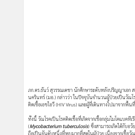
•
อินโดจีน
•
กองทุนรวม
ยาสูดรักษาวัณโรค ผลงานคณะเภสัชศาสตร์
•
Celeb Online
•
Factcheck
ข่าวดีสำหรับคนไข้วัณโรค เภสัช มอ.พัฒนายาสูดเข้าทางเด
•
ญี่ปุ่น
ปริมาณน้อยกว่า-ไม่มีผลข้างเคียง เตรียมแทนที่การรักษาแ
•
News1
•
Gotomanager