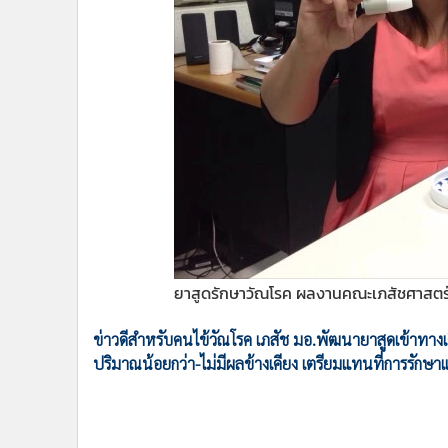
•
Management & HR
•
MGR Live
•
Infographic
•
การเมือง
•
ท่องเที่ยว
•
กีฬา
•
ต่างประเทศ
•
Special Scoop
•
เศรษฐกิจ-ธุรกิจ
•
จีน
•
ชุมชน-คุณภาพชีวิต
•
อาชญากรรม
•
Motoring
•
เกม
•
วิทยาศาสตร์
•
SMEs
•
หุ้น