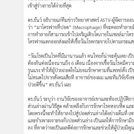
ภก.ดร.ธันว์ สุวรรณเดชา นักศึกษาระดับหลังปริญญาเอก
นครินทร์ (มอ.) กล่าวว่า ในปัจจุบันจำนวนผู้ป่วยเป็นวัณ
ติดเชื้อเอชไอวี (HIV Virus) และผู้ที่เดินทางไปมาจากพื้น
ทั้งนี้ วัณโรคเป็นโรคติดเชื้อที่เกิดจากเชื้อกลุ่มไมโคแบ
(
Mycobacterium tuberculosis
) ซึ่งสามารถเกิดได้กับอ
ถือเป็นอันดับหนึ่งที่พบมากที่สุดในผู้ป่วย เนื่องจากเชื้
เข้าสู่ร่างกายได้ง่ายที่สุด
ดร.ธันว์ อธิบายแก่ทีมข่าววิทยาศาสตร์ ASTV-ผู้จัดการออนไ
ว่า “มาโครฟาจที่ปอด” (Macrophage) ที่จะคอยทำลายส
การทำลายก็สามารถเข้าไปเจริญเติบโตภายในเซลล์มาโครฟาจ
โครฟาจแตกออกส่งผลให้เชื้อวัณโรคกระจายไปตามกระแสเลื
“วัณโรคเป็นโรคที่มีมานานแล้ว คนไทยก็น่าจะคุ้นเคย เป็น
ต้องกินต่อเนื่องนานถึง 6 เดือน เนื่องจากเชื้อวัณโรคมี
รุนแรง ทำให้ผู้ป่วยถอดใจไม่ยอมรักษาตามที่แพทย์สั่ง เป