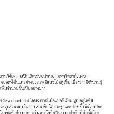
 มหาวิทยาลัยสงขลานครินทร์
ินหายใจรักษาวัณโรคแบบใหม่ใกล้สำเร็จ ลดดื้อยา-หายเร็วกว่า-ใช้
บบยากินที่มีผลข้างเคียงสูง