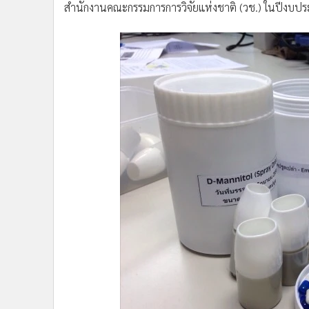
ผงยาแห้งเข้าสู่ปอดส่วนล่าง เซลล์มาโครฟาจจะจับกิน
โครฟาจ เพื่อฆ่าวัณโรคต่อไป” ดร.ธันว์ กล่าวถึงกลไกการ
นอกจากนี้ ดร.ธันว์ ให้ข้อมูลแก่ทีมข่าววิทยาศาสตร์ ASTV
ออกแบบผลิตภัณฑ์สำหรับการสูดยาวัณโรคขึ้นมาอีกด้วย
2 ส่วน ส่วนแรกเป็นส่วนก้นของผลิตภัณฑ์สำหรับใส่ตัวย
ผง ส่วนที่สอง คือส่วนของการสูดที่ถูกออกแบบมาให้พอดีกั
จริงผู้ป่วยจะสามารถนำกลับไปใช้สูดยาเองที่บ้านได้อย่า
สำนักงานคณะกรรมการการวิจัยแห่งชาติ (วช.) ในปีงบ