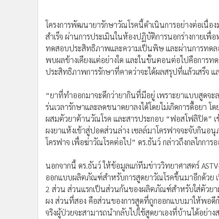
ไม่หมดไปจากสังคมเสียที อาจารย์ของผม และทีมวิจัยจึงพ
ป่วยดีขึ้น” ดร.ธันว์ เผย
ดร.ธันว์ ระบุว่า งานวิจัยของอาจารย์เขาและห้องปฏิบัติ
ส่วนล่างผ่านวิธีสูด คล้ายคลึงกับการรักษาโรคหอบหืด และโ
โดยตรงนี้จะทำให้ยาลงไปสู่ปอดส่วนล่างได้อย่างเต็มที่ เ
และจำเพาะเจาะจงกับปอดส่วนล่าง เป็นผลให้การรักษามีระ
ลง ที่คาดว่าจะเป็นผลดีต่อการรักษาและช่วยให้ผู้ป่วยมีคุ
โครงการพัฒนายารักษาวัณโรคนี้ดำเนินการอย่างต่อเนื่องมากว
สำเร็จ ผ่านการประเมินในห้องปฏิบัติการนอกร่างกายเพื่
ทดสอบประสิทธิภาพและความเป็นพิษ และผ่านการทดลองในม
พบผลข้างเคียงแต่อย่างใด และในขั้นตอนต่อไปคือการทดลอง
ประสิทธิภาพการรักษาที่คาดว่าจะได้ผลสรุปที่แล้วเสร็จ
“ยาที่ทำออกมาจะดีกว่ายากินที่มีอยู่ เพราะยาแบบสูดจ
ร่นเวลารักษาและลดขนาดยาลงได้โดยไม่เกิดการดื้อยา โดย
ผสมตัวยาต้านวัณโรค และสารประกอบ “ฟอสโฟลิปิด” เข้า