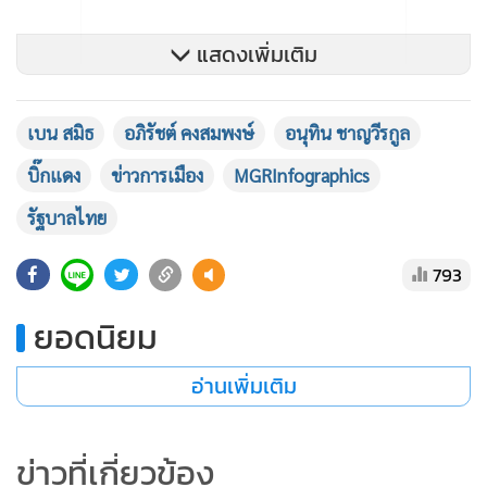
แสดงเพิ่มเติม
.
เบน สมิธ
อภิรัชต์ คงสมพงษ์
อนุทิน ชาญวีรกูล
ส่วนภาพอีกชุดที่ปรากฏเป็นภาพงานแต่งงานของบุตรสาว ในวัน
บิ๊กแดง
ข่าวการเมือง
MGRInfographics
ดังกล่าวมีแขกมาร่วมงานจำนวนมาก พล.อ.อภิรัชต์ยืนยันว่าไม่ใช่
บุคคลที่สนิทหรือมีความสัมพันธ์เชิงลึกกับนายเบน สมิธ แต่
รัฐบาลไทย
เป็นการพบปะกันเพียงผิวเผินตามธรรมเนียมน้ำใจในวงสังคม
793
เท่านั้น
.
ยอดนิยม
ประเด็นนี้เกิดขึ้นท่ามกลางการตรวจสอบเข้มข้นจากสังคม หลัง
ก่อนหน้านี้มีรายงานว่านายเบน สมิธ ถูกเชื่อมโยงกับเครือข่ายส
อ่านเพิ่มเติม
แกมเมอร์ระดับนานาชาติ ขณะเดียวกันบุคคลในรัฐบาลก็เริ่ม
ออกมาอธิบายทีละฝ่ายว่าเหตุการณ์ในภาพเกิดขึ้นในช่วงเวลาที่
ข่าวที่เกี่ยวข้อง
แตกต่างกัน และไม่ได้มีความสัมพันธ์ใดที่เกินกว่าการพบปะโดย