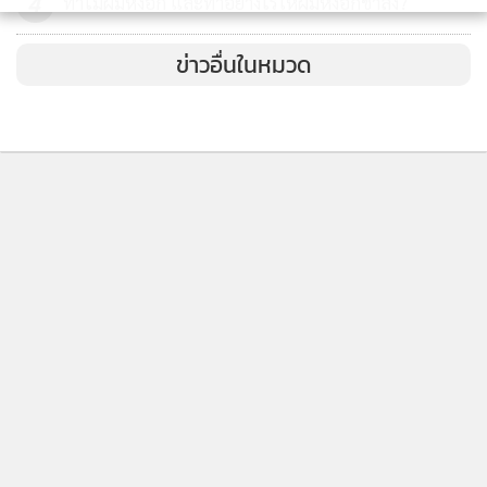
4
ทำไมผมหงอก และทำอย่างไรให้ผมหงอกช้าลง?
ข่าวอื่นในหมวด
ติดตามข่าวสารผ่านทาง LINE
MGR Online Application
ติดตาม MGR Online