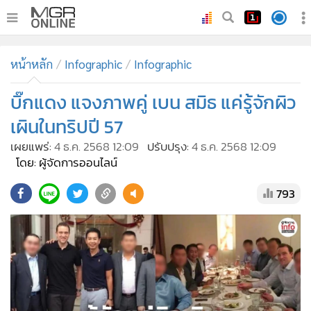
•
หน้าหลัก
หน้าหลัก
Infographic
Infographic
•
ทันเหตุการณ์
•
บิ๊กแดง แจงภาพคู่ เบน สมิธ แค่รู้จักผิว
ภาคใต้
•
ภูมิภาค
เผินในทริปปี 57
•
Online Section
เผยแพร่:
4 ธ.ค. 2568 12:09
ปรับปรุง:
4 ธ.ค. 2568 12:09
•
บันเทิง
โดย: ผู้จัดการออนไลน์
•
ผู้จัดการรายวัน
793
•
คอลัมนิสต์
•
ละคร
•
CbizReview
•
Cyber BIZ
•
ผู้จัดกวน