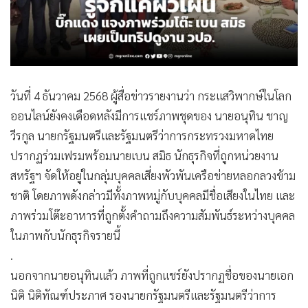
•
Good health & Well-being
•
Green Innovation & SD
•
Management & HR
•
MGR Live
•
Infographic
วันที่ 4 ธันวาคม 2568 ผู้สื่อข่าวรายงานว่า กระแสวิพากษ์ในโลก
•
การเมือง
ออนไลน์ยังคงเดือดหลังมีการแชร์ภาพชุดของ นายอนุทิน ชาญ
•
ท่องเที่ยว
วีรกูล นายกรัฐมนตรีและรัฐมนตรีว่าการกระทรวงมหาดไทย
•
กีฬา
ปรากฏร่วมเฟรมพร้อมนายเบน สมิธ นักธุรกิจที่ถูกหน่วยงาน
•
ต่างประเทศ
สหรัฐฯ จัดให้อยู่ในกลุ่มบุคคลเสี่ยงพัวพันเครือข่ายหลอกลวงข้าม
•
Special Scoop
ชาติ โดยภาพดังกล่าวมีทั้งภาพหมู่กับบุคคลมีชื่อเสียงในไทย และ
•
เศรษฐกิจ-ธุรกิจ
ภาพร่วมโต๊ะอาหารที่ถูกตั้งคำถามถึงความสัมพันธ์ระหว่างบุคคล
•
จีน
ในภาพกับนักธุรกิจรายนี้
.
•
ชุมชน-คุณภาพชีวิต
นอกจากนายอนุทินแล้ว ภาพที่ถูกแชร์ยังปรากฏชื่อของนายเอก
•
อาชญากรรม
นิติ นิติทัณฑ์ประภาศ รองนายกรัฐมนตรีและรัฐมนตรีว่าการ
•
Motoring