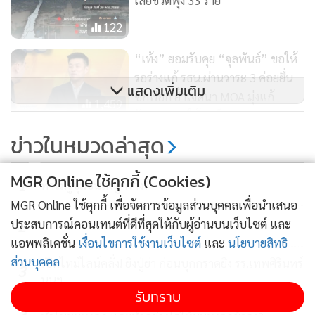
เสียชีวิตพุ่ง 33 ราย
122
“เท้ง” ยอมรับคุย “จุลพันธ์” ขอให้
รอร่างแก้ รธน.ผ่านวาระ 3 ค่อยยื่น
แสดงเพิ่มเติม
ซักฟอก ย้ำเจตนา MOA มุ่งแก้
1,459
รัฐธรรมนูญให้สำเร็จ
ข่าวในหมวดล่าสุด
Cofact แฉคลิป "ผู้ช่วย ส.ส.เพื่อ
ไทย" ยืนแช่น้ำท่วมหาดใหญ่เรียก
MGR Online ใช้คุกกี้ (Cookies)
ร้องตรวจสอบรัฐบาล "สร้างจาก AI"
1
ทำไมรูขุมขนถึงดูกว้าง?
2,682
ชี้จุดสังเกตเพียบ
MGR Online ใช้คุกกี้ เพื่อจัดการข้อมูลส่วนบุคคลเพื่อนำเสนอ
ประสบการณ์คอนเทนต์ที่ดีที่สุดให้กับผู้อ่านบนเว็บไซต์ และ
2
แอพพลิเคชั่น
เงื่อนไขการใช้งานเว็บไซต์
และ
นโยบายสิทธิ
ส่วนบุคคล
เปิดไทม์ไลน์คลั่ง! ยิงปู่ย่า ก่อนบุกกราดยิง รร.เทพศิรินทร์
3
นนฯ
รับทราบ