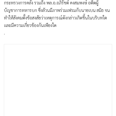
กระทรวงการคลัง รวมถึง พล.อ.อภิรัชต์ คงสมพงษ์ อดีตผู้
•
เกม
บัญชาการทหารบก ซึ่งล้วนมีภาพร่วมเฟรมกับนายเบน สมิธ จน
•
วิทยาศาสตร์
ทำให้สังคมตั้งข้อสงสัยว่าเหตุการณ์ดังกล่าวเกิดขึ้นในบริบทใด
•
SMEs
และมีความเกี่ยวข้องกันเพียงใด
•
หุ้น
.
•
อินโดจีน
•
กองทุนรวม
•
Celeb Online
•
Factcheck
•
ญี่ปุ่น
•
News1
•
Gotomanager