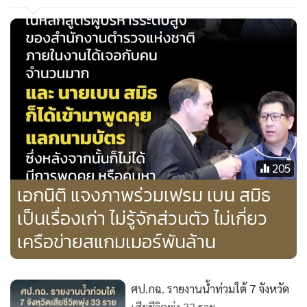
บังเอิญหรือในโอกาสทางสังคม
.
แม้ข้อชี้แจงจากผู้เกี่ยวข้องเริ่มปรากฏชัดขึ้น แต่กระแสสังคมยัง
คงจับตาว่าหน่วยงานรัฐอาจต้องออกมาชี้แจงเพิ่มเติมเพื่อคลาย
ข้อกังขาที่กำลังขยายวงกว้างในสื่อสังคมออนไลน์เวลานี้
.
#MGRonline #MGRInfographics #อนุทินชาญวีรกูล #อภิรัชต์
คงสมพงษ์ #เบนสมิธ #รัฐบาลไทย #ข่าวการเมือง
205
เอกนิติ แจงภาพร่วมเฟรม เบน สมิธ
เป็นเรื่องเก่า ไม่รู้จักส่วนตัว ไม่เกี่ยว
เครือข่ายสแกมเมอร์พันล้าน
ศป.กฉ. รายงานน้ำท่วมใต้ 7 จังหวัด