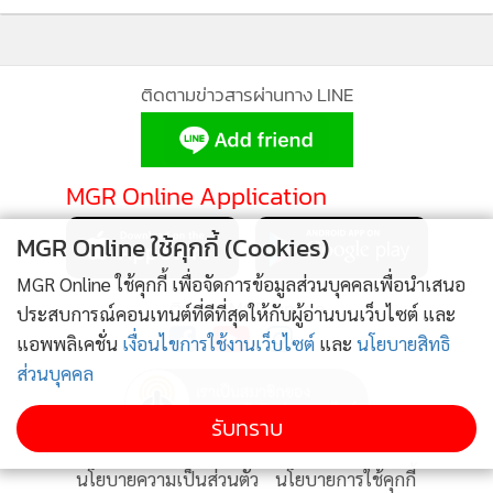
•
เกม
•
วิทยาศาสตร์
•
SMEs
ติดตามข่าวสารผ่านทาง LINE
•
หุ้น
•
อินโดจีน
•
กองทุนรวม
MGR Online Application
•
Celeb Online
MGR Online ใช้คุกกี้ (Cookies)
•
Factcheck
MGR Online ใช้คุกกี้ เพื่อจัดการข้อมูลส่วนบุคคลเพื่อนำเสนอ
•
ญี่ปุ่น
ติดตาม MGR Online
ประสบการณ์คอนเทนต์ที่ดีที่สุดให้กับผู้อ่านบนเว็บไซต์ และ
•
News1
แอพพลิเคชั่น
เงื่อนไขการใช้งานเว็บไซต์
และ
นโยบายสิทธิ
•
Gotomanager
ส่วนบุคคล
รับทราบ
นโยบายความเป็นส่วนตัว
นโยบายการใช้คุกกี้