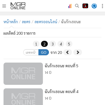
•
หน้าหลัก
หน้าหลัก
ละคร
ละครออนไลน์
ฉันรักเธอนะ
•
ทันเหตุการณ์
•
ภาคใต้
ผลลัพธ์ 200 รายการ
•
ภูมิภาค
1
2
3
4
5
•
Online Section
GO
จาก 20
•
บันเทิง
•
ผู้จัดการรายวัน
ฉันรักเธอนะ ตอนที่ 5
•
คอลัมนิสต์
14 ปี
•
ละคร
•
CbizReview
•
Cyber BIZ
ฉันรักเธอนะ ตอนที่ 4
14 ปี
•
ผู้จัดกวน