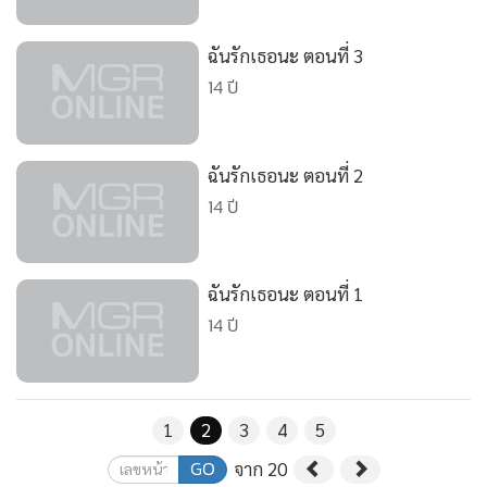
•
Good health & Well-being
•
Green Innovation & SD
ฉันรักเธอนะ ตอนที่ 3
•
Management & HR
14 ปี
•
MGR Live
•
Infographic
•
การเมือง
ฉันรักเธอนะ ตอนที่ 2
•
ท่องเที่ยว
14 ปี
•
กีฬา
•
ต่างประเทศ
ฉันรักเธอนะ ตอนที่ 1
•
Special Scoop
14 ปี
•
เศรษฐกิจ-ธุรกิจ
•
จีน
•
ชุมชน-คุณภาพชีวิต
1
2
3
4
5
•
อาชญากรรม
GO
จาก 20
•
Motoring