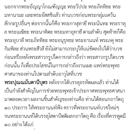
•
Good health & Well-being
•
Green Innovation & SD
•
Management & HR
•
MGR Live
•
Infographic
•
การเมือง
•
ท่องเที่ยว
•
กีฬา
•
ต่างประเทศ
•
Special Scoop
•
เศรษฐกิจ-ธุรกิจ
•
จีน
•
ชุมชน-คุณภาพชีวิต
•
อาชญากรรม
•
Motoring