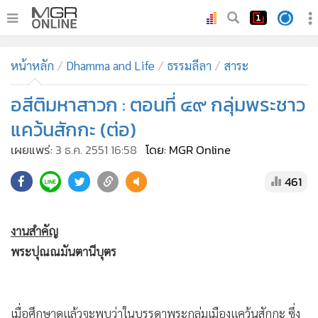
•
หน้าหลัก
หน้าหลัก
Dhamma and Life
ธรรมลีลา
สาระ
•
ทันเหตุการณ์
•
อสีติมหาสาวก : ตอนที่ ๔๙ กลุ่มพระชาว
ภาคใต้
•
ภูมิภาค
แคว้นสักกะ (ต่อ)
•
Online Section
เผยแพร่:
3 ธ.ค. 2551 16:58
โดย: MGR Online
•
บันเทิง
461
•
ผู้จัดการรายวัน
•
คอลัมนิสต์
•
ละคร
งานสำคัญ
พระปุณณมันตานีบุตร
•
CbizReview
•
Cyber BIZ
•
ผู้จัดกวน