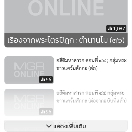
1,087
“ในแคว้นแดนนั้น เพื่อนพรหมจรรย์ยกย่องใครว่ากล่าวกถา
เรื่องจากพระไตรปิฏก : ตำนานโม (๓๖)
วัตถุ ๑๐ ประการ”
“ยกย่องพระปุณณมันตานีบุตร พระอุปัชฌาย์ของเหล่าข้า
พระองค์ พระเจ้าข้า”
อสีติมหาสาวก ตอนที่ ๔๘ ; กลุ่มพระ
ขณะนั้น พระสารีบุตรเข้าเฝ้าพระพุทธเจ้าอยู่ด้วย ได้ยิน
ชาวแคว้นสักกะ (ต่อ)
พระพุทธเจ้าตรัสสนทนากับพระสัทธิวิหาริกของพระปุณณมันตา
56
นีบุตรแล้ว ประสงค์จะรู้จักกับพระปุณณมันตานีบุตร จึงตั้งความ
หวังว่าท่านคงได้พบและสนทนากับพระปุณณมันตานีบุตรสักวัน
อสีติมหาสาวก ตอนที่ ๔๕ กลุ่มพระ
หนึ่งเป็นแน่
ชาวแคว้นสักกะ (ต่อจากฉบับที่แล้ว)
พระสารีบุตรหวังอยู่เช่นนั้น จนต่อมาพระพุทธเจ้าพาพระสาวก
96
เสด็จมาประทับที่วัดเชตวัน เมืองสาวัตถี ซึ่งอยู่ใกล้กับเมืองกบิล
เติมใจให้กัน:
แสดงเพิ่มเติม
พัสดุ์กว่าวัดเวฬุวัน พระปุณณมันตานีบุตรทราบข่าว จึงเดินทาง