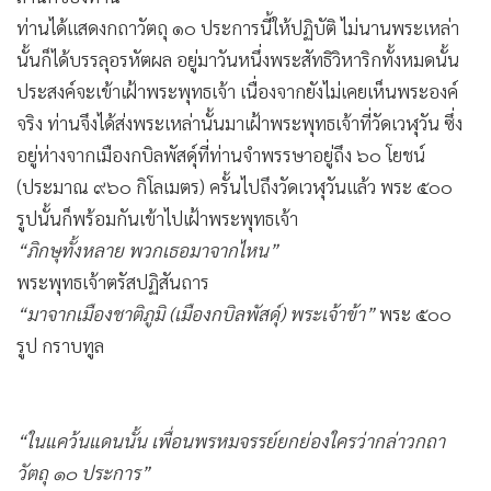
เป็นกำลังสำคัญในการช่วยพระพุทธเจ้าประกาศพระพุทธศาสนา
มาตลอดเวลา ผลงานชิ้นสำคัญของท่านคือ ท่านได้สอนกถาวัตถุ
๑๐ ประการ ให้พระอานนท์ฟัง คราวที่พระอานนท์บวชใหม่ๆ
จนพระอานนท์ได้บรรลุโสดาปัตติผลกถาวัตถุ คือ เรื่องที่ควรพูดมี
๑๐ อย่าง ได้แก่
๑.อัปปิจฉกถาเรื่องความมักน้อย
๒.สันตุฏฐิกถาเรื่องความสันโดษ
๓.ปวิเวกกถาเรื่องความสงัด
๔.อสังสัคคสถาเรื่องความไม่คลุกคลีด้วยหมู่คณะ
๕.วิริยารัมภกถาเรื่องการปรารภความเพียร
๖.สีลกถาเรื่องศีล
๗.สมาธิกถาเรื่องสมาธิ
๘.ปัญญากถาเรื่องปัญญา