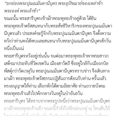
๙.วิมุตติกถาเรื่องความหลุดพ้น
๑๐.วิมุตติญาณทัสสนกถาเรื่องความรู้ความเห็นว่าหลุดพ้น
พระปุณณมันตานีบุตร ได้สอนเรื่องนี้อยู่ตลอดเวลา นอกจาก
สอนพระอานนท์ให้ได้บรรลุโสดาปัตติผล ต่อมายังได้สอนกุลบุตร
ชาวเมืองกบิลพัสดุ์อีก ๕๐๐ คนจนเลื่อมใสแล้วมาขอบวชใน
สำนักของท่าน
ท่านได้แสดงกถาวัตถุ ๑๐ ประการนี้ให้ปฏิบัติ ไม่นานพระเหล่า
นั้นก็ได้บรรลุอรหัตผล อยู่มาวันหนึ่งพระสัทธิวิหาริกทั้งหมดนั้น
ประสงค์จะเข้าเฝ้าพระพุทธเจ้า เนื่องจากยังไม่เคยเห็นพระองค์
จริง ท่านจึงได้ส่งพระเหล่านั้นมาเฝ้าพระพุทธเจ้าที่วัดเวฬุวัน ซึ่ง
อยู่ห่างจากเมืองกบิลพัสดุ์ที่ท่านจำพรรษาอยู่ถึง ๖๐ โยชน์
(ประมาณ ๙๖๐ กิโลเมตร) ครั้นไปถึงวัดเวฬุวันแล้ว พระ ๕๐๐
รูปนั้นก็พร้อมกันเข้าไปเฝ้าพระพุทธเจ้า
“ภิกษุทั้งหลาย พวกเธอมาจากไหน”
พระพุทธเจ้าตรัสปฏิสันถาร
“มาจากเมืองชาติภูมิ (เมืองกบิลพัสดุ์) พระเจ้าข้า”
พระ ๕๐๐