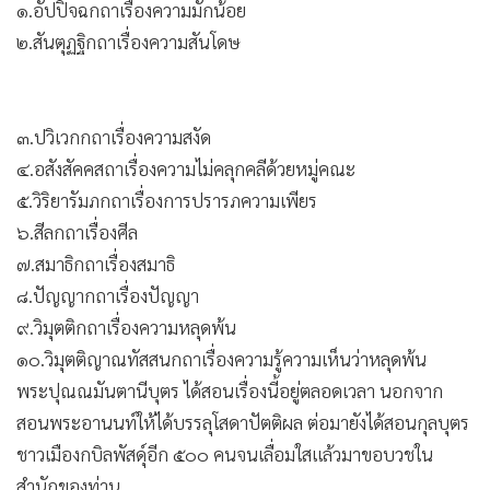
•
เกม
•
วิทยาศาสตร์
•
SMEs
•
หุ้น
•
อินโดจีน
เมื่อศึกษาดูแล้วจะพบว่าในบรรดาพระกลุ่มเมืองแคว้นสักกะ ซึ่ง
•
กองทุนรวม
นอกจากพระอัญญาโกณฑัญญะ พระวัปปะ พระภัททิยะ พระ
•
มหานามะ และพระอัสสชิแล้ว ท่านบวชก่อนพระกลุ่มแคว้น
Celeb Online
สักกะรูปอื่นๆ ต่อจากนั้นก็คือ พระกาฬุทายี พระนันทะ พระราหุ
•
Factcheck
ล พระเมฆิยะ พระนาคิตะ พระมหาอุทายี ตามลำดับ สุดท้ายก็คือ
•
ญี่ปุ่น
พระอุบาลี พระภัททิยะ พระอนุรุทธะ พระอานนท์ พระภคุ พระ
•
News1
กิมพิละ ส่วนพระสีวลี ยังไม่สามารถระบุให้แน่ชัดลงไปได้ว่าบวช
•
Gotomanager
ก่อนหรือหลังพระสาวกรูปใด
การกล่าวถึงว่า พระสาวกรูปใดบวช
ก่อนนั้น ก็เพื่อประโยชน์ในการกล่าวถึงงานเผย แพร่พระพุทธ
ศาสนาของท่านไปตามลำดับอาวุโสที่บวช
พระปุณณมันตานีบุตร
หลังจากได้บรรลุอรหัตผลแล้ว ท่านได้