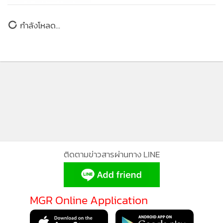
มาเฝ้า พระพุทธเจ้าตรัสธรรมปฏิสันถารต้อนรับท่าน ครั้นแล้ว
ทรงอนุญาตให้ท่าน เลือกพักได้ตามอัธยาศัย ท่านถวายบังคม
222
กำลังโหลด...
พระพุทธเจ้าแล้วไปพักกลางวันอยู่ในป่าอันธวัน
พระสารีบุตร ได้ทราบจากพระรูปหนึ่งว่าพระปุณณมันตานีบุตร
มาเฝ้าพระพุทธเจ้าแล้ว ขณะนี้กำลังไปพักผ่อนอยู่ ณ โคนต้นไม้
ใหญ่แห่งหนึ่งในป่าอันธวัน จึงเดินทางไปหาท่าน โดยเหตุที่พระ
เถระทั้ง ๒ ไม่เคยเห็นกันมาก่อน พระสารีบุตรจึงทักท่านว่า
“ผู้มีอายุ ท่านเป็นสาวกของพระพุทธเจ้าหรือ”
“ใช่ ท่านผู้เจริญ”
พระปุณณมันตานีบุตรตอบ
“ผู้มีอายุ ท่านประพฤติพรหมจรรย์เพื่อให้ศีลบริสุทธิ์หรือ”
“ไม่ใช่ ท่านผู้เจริญ”
“ผู้มีอายุ ถ้าอย่างนั้นท่านประพฤติพรหมจรรย์เพื่อให้ปัญญา
บริสุทธิ์หรือ เพื่อให้ข้ามความสงสัยได้อย่างบริสุทธิ์หรือ เพื่อให้
เกิดความรู้ความเห็นว่าอย่างใดเป็นทางไม่เป็นทางอย่างบริสุทธิ์
หรือ เพื่อให้เกิดความรู้ความเห็นในข้อปฏิบัติอย่างบริสุทธิ์หรือ