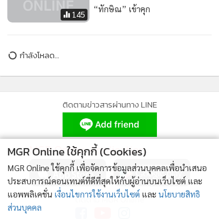
“ทักษิณ” เข้าคุก
145
ข่าวในหมวดล่าสุด
1
รัฐบาลอนุทินเผชิญศึกรุมเร้า ฉากอวสานกำลังจะมาถึง?
2
3
คดีฮั้ว สว. บทพิสูจน์ความเที่ยงตรงของ กกต.
MGR Online ใช้คุกกี้ (Cookies)
MGR Online ใช้คุกกี้ เพื่อจัดการข้อมูลส่วนบุคคลเพื่อนำเสนอ
ภควัทคีตา บทเพลงแห่งพระผู้เป็นเจ้า คัมภีร์ลำนำชี้ทาง
4
สวรรค์
ประสบการณ์คอนเทนต์ที่ดีที่สุดให้กับผู้อ่านบนเว็บไซต์ และ
แอพพลิเคชั่น
เงื่อนไขการใช้งานเว็บไซต์
และ
นโยบายสิทธิ
ข่าวอื่นในหมวด
ส่วนบุคคล