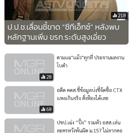
218
ป.ป.ช.เลื่อนชี้ขาด “ซีทีเอ็กซ์” หลังพบ
หลักฐานเพิ่ม ขรก.ระดับสูงเอี่ยว
ตามแฉ"แม้ว"ทุกที่ ประจานผลงาน
โบดำ
28
อดีต คตส.ชี้ข้อมูลบ่งชี้จัดซื้อ CTX
แพงเกินจริง สั่งฟ้องได้เลย
68
ปชป.เฉ่ง “ปึ้ง” รวมหัว อสส.เล่น
ละครหวังพ้นผิด ม.157 ไม่ลากคอ