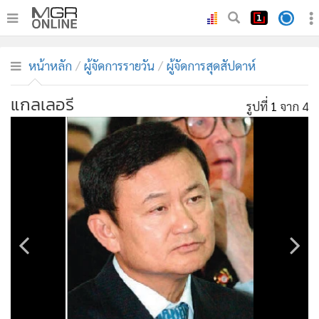
•
หน้าหลัก
หน้าหลัก
ผู้จัดการรายวัน
ผู้จัดการสุดสัปดาห์
•
ทันเหตุการณ์
•
ภาคใต้
แกลเลอรี
รูปที่
1
จาก 4
•
ภูมิภาค
•
Online Section
•
บันเทิง
•
ผู้จัดการรายวัน
•
คอลัมนิสต์
•
ละคร
•
CbizReview
•
Cyber BIZ
•
ผู้จัดกวน