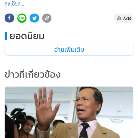
ละเอียด...
•
เกม
•
วิทยาศาสตร์
728
•
SMEs
ยอดนิยม
•
หุ้น
•
อินโดจีน
อ่านเพิ่มเติม
•
กองทุนรวม
•
Celeb Online
ข่าวที่เกี่ยวข้อง
•
Factcheck
•
ญี่ปุ่น
•
News1
•
Gotomanager