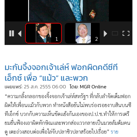
•
Good health & Well-being
•
Green Innovation & SD
•
Management & HR
•
MGR Live
•
Infographic
4
1
2
•
การเมือง
•
ท่องเที่ยว
มะกันจิ้งจอกเจ้าเล่ห์ ฟอกผิดคดีซีที
•
กีฬา
เอ็กซ์ เพื่อ “แม้ว” และพวก
•
ต่างประเทศ
•
Special Scoop
เผยแพร่:
25 ส.ค. 2555 06:00
โดย: MGR Online
•
เศรษฐกิจ-ธุรกิจ
“ความกลิ้งกลอกของจิ้งจอกเจ้าเล่ห์สหรัฐฯ ที่กลับลำจัดเต็มฟอก
•
จีน
ผิดให้เพื่อนแม้วกับพวก ทำหนังสือยันไม่พบร่องรอยงาบสินบนซี
•
ทีเอ็กซ์ บวกกับความเห็นขัดแย้งกันเองของป.ป.ช.ทำให้การเตรี
ชุมชน-คุณภาพชีวิต
ยมยื่นฟ้องเอาผิดทักษิณและพวกส่อแววกลายเป็นมวยล้มต้มคน
•
อาชญากรรม
ดู เตะถ่วงสอบต่อเพื่อไล่จับปลาซิวปลาสร้อยไปเรื่อย”
ราย
•
Motoring