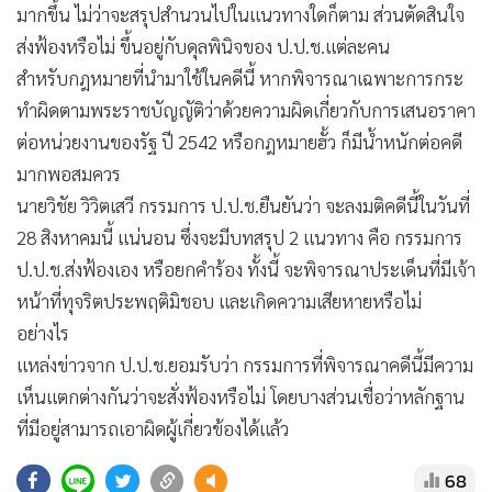
มากขึ้น ไม่ว่าจะสรุปสำนวนไปในแนวทางใดก็ตาม ส่วนตัดสินใจ
•
เกม
ส่งฟ้องหรือไม่ ขึ้นอยู่กับดุลพินิจของ ป.ป.ช.แต่ละคน
•
วิทยาศาสตร์
สำหรับกฎหมายที่นำมาใช้ในคดีนี้ หากพิจารณาเฉพาะการกระ
•
SMEs
ทำผิดตามพระราชบัญญัติว่าด้วยความผิดเกี่ยวกับการเสนอราคา
•
หุ้น
ต่อหน่วยงานของรัฐ ปี 2542 หรือกฎหมายฮั้ว ก็มีน้ำหนักต่อคดี
•
อินโดจีน
มากพอสมควร
•
กองทุนรวม
นายวิชัย วิวิตเสวี กรรมการ ป.ป.ช.ยืนยันว่า จะลงมติคดีนี้ในวันที่
•
Celeb Online
28 สิงหาคมนี้ แน่นอน ซึ่งจะมีบทสรุป 2 แนวทาง คือ กรรมการ
•
Factcheck
ป.ป.ช.ส่งฟ้องเอง หรือยกคำร้อง ทั้งนี้ จะพิจารณาประเด็นที่มีเจ้า
•
ญี่ปุ่น
หน้าที่ทุจริตประพฤติมิชอบ และเกิดความเสียหายหรือไม่
•
News1
อย่างไร
•
Gotomanager
แหล่งข่าวจาก ป.ป.ช.ยอมรับว่า กรรมการที่พิจารณาคดีนี้มีความ
เห็นแตกต่างกันว่าจะสั่งฟ้องหรือไม่ โดยบางส่วนเชื่อว่าหลักฐาน
ที่มีอยู่สามารถเอาผิดผู้เกี่ยวข้องได้แล้ว
68