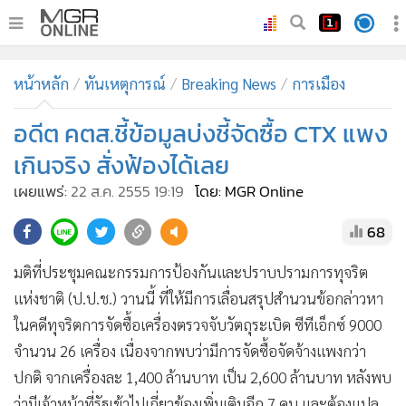
•
หน้าหลัก
หน้าหลัก
ทันเหตุการณ์
Breaking News
การเมือง
•
ทันเหตุการณ์
•
อดีต คตส.ชี้ข้อมูลบ่งชี้จัดซื้อ CTX แพง
ภาคใต้
•
ภูมิภาค
เกินจริง สั่งฟ้องได้เลย
•
Online Section
เผยแพร่:
22 ส.ค. 2555 19:19
โดย: MGR Online
•
บันเทิง
68
•
ผู้จัดการรายวัน
•
คอลัมนิสต์
มติที่ประชุมคณะกรรมการป้องกันและปราบปรามการทุจริต
•
ละคร
แห่งชาติ (ป.ป.ช.) วานนี้ ที่ให้มีการเลื่อนสรุปสำนวนข้อกล่าวหา
•
CbizReview
ในคดีทุจริตการจัดซื้อเครื่องตรวจจับวัตถุระเบิด ซีทีเอ็กซ์ 9000
•
Cyber BIZ
จำนวน 26 เครื่อง เนื่องจากพบว่ามีการจัดซื้อจัดจ้างแพงกว่า
ปกติ จากเครื่องละ 1,400 ล้านบาท เป็น 2,600 ล้านบาท หลังพบ
•
ผู้จัดกวน
ว่ามีเจ้าหน้าที่รัฐเข้าไปเกี่ยวข้องเพิ่มเติมอีก 7 คน และต้องแปล