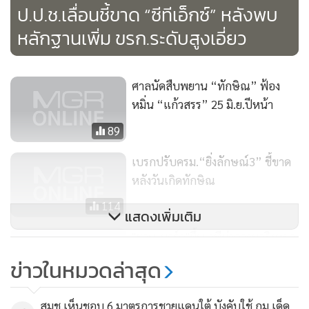
ป.ป.ช.เลื่อนชี้ขาด “ซีทีเอ็กซ์” หลังพบ
หลักฐานเพิ่ม ขรก.ระดับสูงเอี่ยว
ศาลนัดสืบพยาน “ทักษิณ” ฟ้อง
หมิ่น “แก้วสรร” 25 มิ.ย.ปีหน้า
89
เบรกปรับครม.“ยิ่งลักษณ์3” ชี้ขาด
หลังวันเกิดทักษิณ
114
แสดงเพิ่มเติม
"ชวน-มาร์ค"ขึ้นเวทีผ่าความจริงหยุด
กฎหมายล้างผิดคนโกง ที่เขตมีนบุรี
ข่าวในหมวดล่าสุด
48
สมช.เห็นชอบ 6 มาตรการชายแดนใต้ บังคับใช้ กม.เด็ด