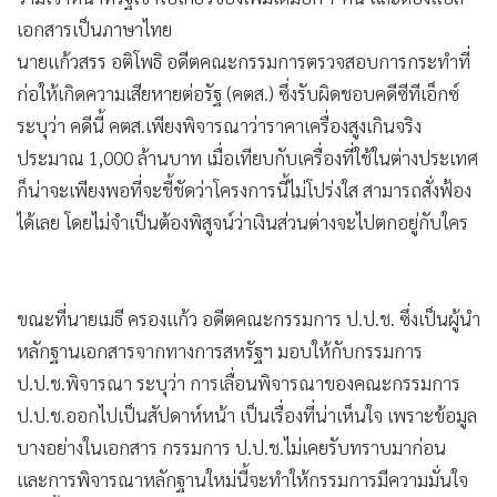
•
Good health & Well-being
เอกสารเป็นภาษาไทย
•
Green Innovation & SD
นายแก้วสรร อติโพธิ อดีตคณะกรรมการตรวจสอบการกระทำที่
•
Management & HR
ก่อให้เกิดความเสียหายต่อรัฐ (คตส.) ซึ่งรับผิดชอบคดีซีทีเอ็กซ์
•
MGR Live
ระบุว่า คดีนี้ คตส.เพียงพิจารณาว่าราคาเครื่องสูงเกินจริง
•
Infographic
ประมาณ 1,000 ล้านบาท เมื่อเทียบกับเครื่องที่ใช้ในต่างประเทศ
•
การเมือง
ก็น่าจะเพียงพอที่จะชี้ชัดว่าโครงการนี้ไม่โปร่งใส สามารถสั่งฟ้อง
•
ท่องเที่ยว
ได้เลย โดยไม่จำเป็นต้องพิสูจน์ว่าเงินส่วนต่างจะไปตกอยู่กับใคร
•
กีฬา
•
ต่างประเทศ
•
Special Scoop
ขณะที่นายเมธี ครองแก้ว อดีตคณะกรรมการ ป.ป.ช. ซึ่งเป็นผู้นำ
•
เศรษฐกิจ-ธุรกิจ
หลักฐานเอกสารจากทางการสหรัฐฯ มอบให้กับกรรมการ
•
จีน
ป.ป.ช.พิจารณา ระบุว่า การเลื่อนพิจารณาของคณะกรรมการ
•
ชุมชน-คุณภาพชีวิต
ป.ป.ช.ออกไปเป็นสัปดาห์หน้า เป็นเรื่องที่น่าเห็นใจ เพราะข้อมูล
•
บางอย่างในเอกสาร กรรมการ ป.ป.ช.ไม่เคยรับทราบมาก่อน
อาชญากรรม
และการพิจารณาหลักฐานใหม่นี้จะทำให้กรรมการมีความมั่นใจ
•
Motoring