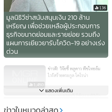
136
มูลนิธิวีซ่าสนับสนุนเงิน 210 ล้าน
เหรียญ เพื่อช่วยเหลือผู้ประกอบการ
ธุรกิจขนาดย่อมและรายย่อย รวมถึง
แผนการเยียวยารับโควิด-19 อย่างเร่ง
ด่วน
2. ประสิทธิภาพการฆ่าเชื้อไวรัสในน้ำเสียและน้ำประปา
(จาก
เอกสารคำแนะนำขององค์การอนามัยโลกและองค์การยูนิเซฟ
ข่าวดี! วิจัยชี้ พลูคาว พืชไทยล้ม
[2])
ไวรัสร้ายตระกูล โคโรน่า
1,450
• สารฆ่าเชื้อทั่วไปที่ใช้ผลิตน้ำประปาในปัจจุบัน เช่น คลอรีน
แสดงเพิ่มเติม
และสารออกซิไดซ์ซิ่งอื่น ๆ รวมถึงการฆ่าเชื้อในน้ำด้วยแสงยูวี
ศาลแขวงปทุมวันใช้ระบบดิจิทัล
สามารถทำลายเชื้อไวรัสโคโรนาได้เป็นอย่างดี
ป้องกัน COVID-19
ข่าวในหมวดล่าสุด
• ค่าคลอรีนอิสระหลงเหลือ (residual chlorine) ที่แนะนำเพื่อคง
600