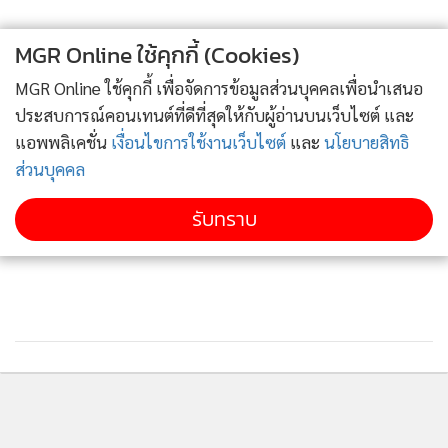
MGR Online ใช้คุกกี้ (Cookies)
MGR Online ใช้คุกกี้ เพื่อจัดการข้อมูลส่วนบุคคลเพื่อนำเสนอ
ประสบการณ์คอนเทนต์ที่ดีที่สุดให้กับผู้อ่านบนเว็บไซต์ และ
แอพพลิเคชั่น
เงื่อนไขการใช้งานเว็บไซต์
และ
นโยบายสิทธิ
ส่วนบุคคล
รับทราบ
• ระบบบำบัดน้ำเสียที่แนะนำคือ แบบบ่อผึ่ง (oxidation
pond/waste stabilization pond) โดยการกักเก็บน้ำไว้ในบ่อ
นานกว่า 20 วันที่มีแสงแดดส่องถึง เชื้อไวรัสจะถูกทำลายตาม
กลไกทางธรรมชาติ
• ตั้งแต่ปีค.ศ. 2003 จนถึงปัจจุบัน ยังไม่มีข้อมูลการแพร่ระบาด
ของเชื้อไวรัสโคโรนาโรคซาร์ และไวรัสโคโรนาสายพันธุ์ใหม่ 2019
(โควิด-19) ในน้ำเสีย อย่างไรก็ตามผู้ปฏิบัติงานเกี่ยวกับน้ำเสีย
ติดตามข่าวสารผ่านทาง LINE
ควรใส่อุปกรณ์ป้องกันที่เหมาะสม และระมัดระวังการทำให้เกิด