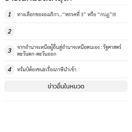
ไว้ในท่อส่งน้ำประปา ที่ระดับความเข้มข้นมากกว่า 0.5 มิลลิกรัม
ต่อลิตร ในระยะเวลาสัมผัสมากกว่า 30 นาที ที่สภาพความเป็นก
ตรวจสอบกันจะจะ!! กรณี ‘ทรัมป์’
1
ทางเลือกของอเมริกา...“พรรคที่ 3” หรือ “กบฏ”!!!
รดด่าง (pH) น้อยกว่า 8 ซึ่งเป็นระดับที่ใช้กันอยู่ในน้ำประปาใน
ซัด WHO ‘ถูกต้อง’ หรือ
ประเทศไทย เพียงพอต่อการทำลายเชื้อไวรัสในน้ำประปา
‘เลอะเทอะ’?
2
7,396
• ในพื้นที่ไม่มีน้ำประปาใช้ การฆ่าเชื้อในน้ำโดยการต้มน้ำให้
เดือด การกรองด้วยแผ่นนาโนเมมเบรนหรืออัลตร้าฟิลเตรชั่น
จากอำนาจเหนือผู้อื่นสู่อำนาจเหนือตนเอง : รัฐศาสตร์
3
ตะวันตก-ตะวันออก
การฆ่าเชื้อด้วยแสงแดด หรือใช้เครื่องกรองน้ำที่มีการฆ่าเชื้อด้วย
หลอดยูวี เป็นทางเลือกในการทำลายเชื้อไวรัสที่อาจปนเปื้อนใน
4
ทรัมป์ต้องชนะเรื่องภาษีนำเข้า
น้ำ
ข่าวอื่นในหมวด