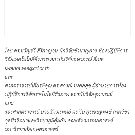
•
เกม
•
วิทยาศาสตร์
•
SMEs
•
หุ้น
•
อินโดจีน
โดย ดร.ขวัญรวี สิริกาญจน นักวิจัยชำนาญการ ห้องปฏิบัติการ
•
กองทุนรวม
วิจัยเทคโนโลยีชีวภาพ สถาบันวิจัยจุฬาภรณ์ อีเมล
•
Celeb Online
kwanrawee@cri.or.th
•
Factcheck
และ
•
ญี่ปุ่น
ศาสตราจารย์เกียรติคุณ ดร.ศกรณ์ มงคลสุข ผู้อำนวยการห้อง
•
News1
ปฏิบัติการวิจัยเทคโนโลยีชีวภาพ สถาบันวิจัยจุฬาภรณ์
•
Gotomanager
และ
รองศาสตราจารย์ นายสัตวแพทย์ ดร.วิน สุรเชษฐพงษ์ ภาควิชา
จุลชีววิทยาและวิทยาภูมิคุ้มกัน คณะสัตวแพทยศาสตร์
มหาวิทยาลัยเกษตรศาสตร์