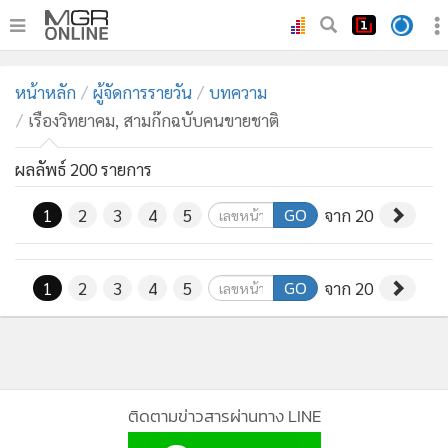
•
หน้าหลัก
หน้าหลัก
ผู้จัดการรายวัน
บทความ
•
ทันเหตุการณ์
เรืองวิทยาคม, สามก๊กฉบับคนขายชาติ
•
ภาคใต้
•
ผลลัพธ์ 200 รายการ
ภูมิภาค
•
Online Section
GO
1
2
3
4
5
จาก 20
•
บันเทิง
•
ผู้จัดการรายวัน
GO
1
2
3
4
5
จาก 20
•
คอลัมนิสต์
•
ละคร
•
CbizReview
•
Cyber BIZ
ติดตามข่าวสารผ่านทาง LINE
•
ผู้จัดกวน