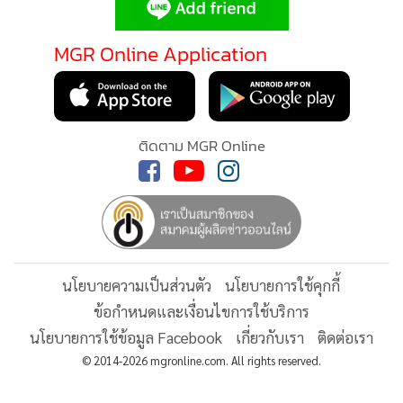
•
Good health & Well-being
•
Green Innovation & SD
MGR Online Application
•
Management & HR
•
MGR Live
•
Infographic
•
การเมือง
ติดตาม MGR Online
•
ท่องเที่ยว
•
กีฬา
•
ต่างประเทศ
•
Special Scoop
•
เศรษฐกิจ-ธุรกิจ
นโยบายความเป็นส่วนตัว
นโยบายการใช้คุกกี้
•
จีน
ข้อกำหนดและเงื่อนไขการใช้บริการ
•
ชุมชน-คุณภาพชีวิต
นโยบายการใช้ข้อมูล Facebook
เกี่ยวกับเรา
ติดต่อเรา
•
อาชญากรรม
© 2014-2026 mgronline.com. All rights reserved.
•
Motoring