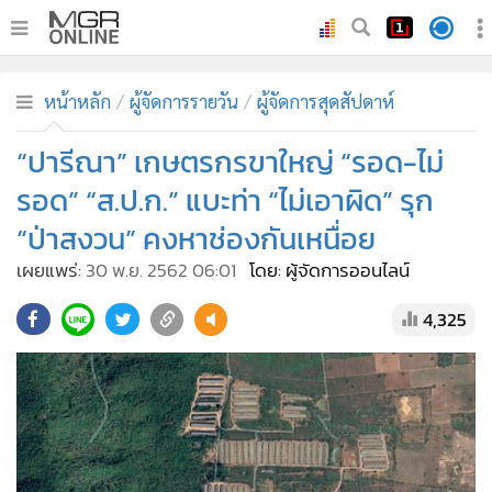
•
หน้าหลัก
หน้าหลัก
ผู้จัดการรายวัน
ผู้จัดการสุดสัปดาห์
•
ทันเหตุการณ์
•
“ปารีณา” เกษตรกรขาใหญ่ “รอด-ไม่
ภาคใต้
•
ภูมิภาค
รอด” “ส.ป.ก.” แบะท่า “ไม่เอาผิด” รุก
•
Online Section
“ป่าสงวน” คงหาช่องกันเหนื่อย
•
บันเทิง
เผยแพร่:
30 พ.ย. 2562 06:01
โดย: ผู้จัดการออนไลน์
•
ผู้จัดการรายวัน
4,325
•
คอลัมนิสต์
•
ละคร
•
CbizReview
•
Cyber BIZ
•
ผู้จัดกวน