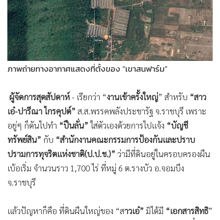
•
Good health & Well-being
•
Green Innovation & SD
•
Management & HR
•
MGR Live
•
Infographic
ภาพถ่ายทางอากาศแสดงที่ตั้งของ “เขาสนฟาร์ม”
•
การเมือง
•
ท่องเที่ยว
ผู้จัดการสุดสัปดาห์
- เรียกว่า “
งานเข้าครั้งใหญ่
” สำหรับ
“สาว
•
กีฬา
เอ๋-ปารีณา ไกรคุปต์”
ส.ส.พรรคพลังประชารัฐ จ.ราชบุรี เพราะ
•
ต่างประเทศ
อยู่ๆ ก็ดันไปทำ
“ปืนลั่น”
ใส่ตัวเองด้วยการไปแจ้ง
“บัญชี
•
Special Scoop
ทรัพย์สิน”
กับ
“สำนักงานคณะกรรมการป้องกันและปราบ
•
เศรษฐกิจ-ธุรกิจ
ปรามการทุจริตแห่งชาติ(ป.ป.ช.)”
ว่ามีที่ดินอยู่ในครอบครองผืน
•
จีน
เบ้อเริ่ม จำนวนราว 1,700 ไร่ ที่หมู่ 6 ต.รางบัว อ.จอมบึง
จ.ราชบุรี
•
ชุมชน-คุณภาพชีวิต
•
อาชญากรรม
แล้วปัญหาก็คือ ที่ดินผืนใหญ่ของ “ส
าวเอ๋”
มิได้มี
“เอกสารสิทธิ
”
•
Motoring