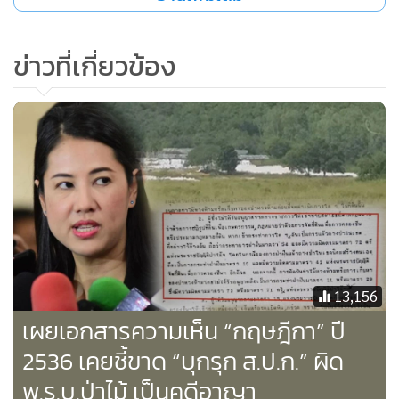
มีการตรวจสอบได้ แต่ไม่ได้ประเมินราคา เพราะกรมที่ดิน ไม่รับ
ประเมิน...
ข่าวที่เกี่ยวข้อง
ขณะที่
“ทวี ไกรคุปต์”
ผู้เป็นพ่อออกโรงมาชี้แจงว่า ที่ดินนี้ครอบ
ครองมานาน โดยซื้อมาจากชาวบ้าน ไม่ได้บุกรุก ตอนออก
ประกาศเป็นที่ดิน ส.ป.ก. เมื่อปี 2537 พื้นที่ตรงนี้ไม่ใช่เขต ส.ป.ก.
เพราะเขาเห็นว่ามีการเข้าทำประโยชน์อยู่แล้ว จึงไม่ประกาศให้
เป็นที่ ส.ป.ก. ต่อมาปี 2554 กรมป่าไม้ ได้ยกที่ดินบริเวณดังกล่าว
ให้เป็น ส.ป.ก. และทาง ส.ป.ก. ก็ประกาศเป็นเขตปฏิรูปในปี
เดียวกัน
13,156
เผยเอกสารความเห็น “กฤษฎีกา” ปี
2536 เคยชี้ขาด “บุกรุก ส.ป.ก.” ผิด
พ.ร.บ.ป่าไม้ เป็นคดีอาญา