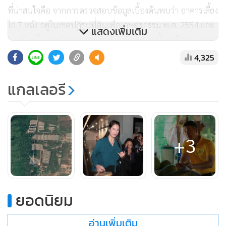
ที่น่าสนใจคือ จากการตรวจสอบข้อมูลเบื้องต้นพบว่า อาคารเลี้ยง
ไก่ 7 หลัง อยู่ในเขตปฏิรูปที่ดินเพื่อเกษตรกรรม พ.ศ. 2554 และ
แสดงเพิ่มเติม
1 หลังอยู่ในเขตป่าสงวนแห่งชาติป่าฝั่งซ้ายแม่น้ำภาชี พ.ศ. 2527
4,325
คำถามก็คือ เอ๋-ปารีณาไปทำมาหากินในพื้นที่ดังกล่าวได้อย่างไร
และ
“คุณสมบัติ”
ของเธอ
“สอดคล้อง”
กับการได้มาซึ่งที่ดินทั้ง
แกลเลอรี
2 ประเภท เช่นนั้นหรือ
“เอ๋-ปารีณา”
บอกว่าไม่ได้เข้าไปครอบครอง เพราะที่ดินยังเป็น
+3
ของหลวง เธอเพียงเข้าไปทำประโยชน์ แล้วเสียภาษีให้รัฐโดยถูก
ต้องตามกฎหมายเท่านั้น และที่ ภบท.5 ก็มีอยู่มากมายทั่ว
ประเทศ ที่เกษตรกรก็เข้าไปทำประโยชน์ โดยไม่ได้สิทธิ์ครอบ
ครอง... ส่วนที่ต้องแจ้งในบัญชีทรัพย์สินต่อ ป.ป.ช. ก็เพ
ยอดนิยม
ราะป.ป.ช. ขอความร่วมมือมาว่า ถ้ามีที่ดินประเภทของกรมป่าไม้
ที่เข้าไปทำกินอยู่ให้แจ้งด้วย จึงได้แจ้งไป เพื่อความบริสุทธิ์ใจ ให้
อ่านเพิ่มเติม