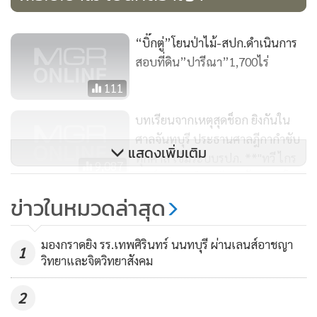
“บิ๊กตู่”โยนป่าไม้-สปก.ดำเนินการ
สอบที่ดิน”ปารีณา”1,700ไร่
111
บทเรียนจากเหตุสุดช็อก ยิงกันใน
ศาลจันทบุรี ประธานศาลฎีกากำชับ
แสดงเพิ่มเติม
ทุกศาล เข้มระบบรปภ. **"ทวี ไกร
9,087
คุปต์" พ่อ "เอ๋" ปารีณา ต้องออกโรง
เอง หลังลูกสาวถูกร้องเรียนว่า ครอบ
ข่าวในหมวดล่าสุด
ครองที่ ภบท.5 กว่า 1,700ไร่
น.ส.ปารีณา ไกรคุปต์
มองกราดยิง รร.เทพศิรินทร์ นนทบุรี ผ่านเลนส์อาชญา
ข่าวปนคน คนปนข่าว
1
วิทยาและจิตวิทยาสังคม
“สิ่งที่เกิดขึ้นครั้งนี้ เพราะเอ๋ เล่นแรง พูดถึงสองนายกฯ หนีคดี
183
2
ติดคุก เสวยสุขต่างประเทศ ลูกน้องติดคุกหัวโต เขากล้าพูด จึง