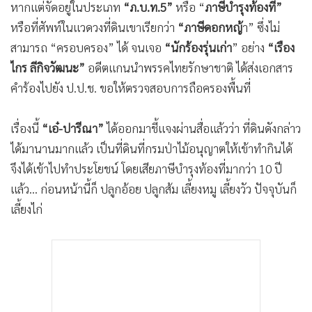
หากแต่จัดอยู่ในประเภท
“ภ.บ.ท.5”
หรือ “
ภาษีบำรุงท้องที่”
•
เกม
หรือที่ศัพท์ในแวดวงที่ดินเขาเรียกว่า
“ภาษีดอกหญ้
า” ซึ่งไม่
•
วิทยาศาสตร์
สามารถ “ครอบครอง” ได้ จนเจอ
“นักร้องรุ่นเก่า
” อย่าง
“เรือง
•
SMEs
ไกร ลีกิจวัฒนะ”
อดีตแกนนำพรรคไทยรักษาชาติ ได้ส่งเอกสาร
•
หุ้น
คำร้องไปยัง ป.ป.ช. ขอให้ตรวจสอบการถือครองพื้นที่
•
อินโดจีน
•
กองทุนรวม
เรื่องนี้
“เอ๋-ปารีณา”
ได้ออกมาชี้แจงผ่านสื่อแล้วว่า ที่ดินดังกล่าว
•
Celeb Online
ได้มานานมากแล้ว เป็นที่ดินที่กรมป่าไม้อนุญาตให้เข้าทำกินได้
•
Factcheck
จึงได้เข้าไปทำประโยชน์ โดยเสียภาษีบำรุงท้องที่มากว่า 10 ปี
•
ญี่ปุ่น
แล้ว... ก่อนหน้านี้ก็ ปลูกอ้อย ปลูกส้ม เลี้ยงหมู เลี้ยงวัว ปัจจุบันก็
•
News1
เลี้ยงไก่
•
Gotomanager