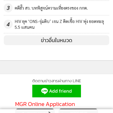
สะท้อนว่าที่โดนร้องเรียน เพราะเป็นเกมการเมือง เป็นการดิส
3
คดีฮั้ว สว. บทพิสูจน์ความเที่ยงตรงของ กกต.
เครดิตกัน จึงขอความเป็นธรรมให้กับลูกสาวด้วย และคนที่ร้องก็รู้
กันอยู่ ว่าเป็นแกนนำของพรรคการเมืองใด เอ๋ เขาไม่ได้บุกรุก
HIV ยุค ‘ONS-จุ่มดิบ’ เจน Z ติดเชื้อ HIV พุ่ง ยอดทะลุ
4
เขาเป็นเกษตรกรจริงๆ ไม่ใช่เกษตรกรเถื่อน”ทวี ไกรคุปต์อ้างไป
5.5 แสนคน
โน้น
ข่าวอื่นในหมวด
ยิ่งชี้แจงก็ยิ่งกลายเป็น
“วัวพันหลัก”
ดิ้นไม่หลุด เพราะทำให้เห็น
ชัดว่า ที่ดินผืนงามของ
“เอ๋-ปารีณา
” น่าจะมีปัญหาอยู่ไม่น้อย
ย้อนไปดูบทสัมภาษณ์เก่าๆ จะเห็นว่า
“เอ๋-ปารีณา”
ยอมรับว่า
ได้เข้าไปครอบครองที่ดินผืนดังกล่าวนานนับสิบปีมาแล้ว โดยอ้าง
ติดตามข่าวสารผ่านทาง LINE
ว่าเป็นที่ดินที่รัฐบาล โดยกรมป่าไม้อนุญาตให้เข้าไปทำกินได้
และได้เสียภาษีดอกหญ้ามามากกว่า 10 ปี เสียทุกครั้งที่มีการ
เรียกเก็บอย่างถูกต้อง
MGR Online Application