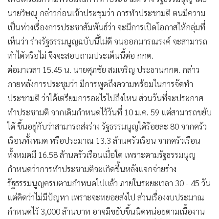
•
Good health & Well-being
นายวิษณุ กล่าวก่อนเข้าประชุมว่า การทำประชามติ ตนมีความ
•
Green Innovation & SD
เป็นห่วงเรื่องการประชาสัมพันธ์ว่า จะมีการเปิดโอกาสให้กลุ่มที่
•
Management & HR
เห็นว่า ร่างรัฐธรรมนูญฉบับนี้ไม่ดี จนออกมารณรงค์ จะสามารถ
•
MGR Live
ทำได้หรือไม่ จึงจะสอบถามประเด็นนี้ต่อ กกต.
•
Infographic
ต่อมาเวลา 15.45 น. นายศุภชัย สมเจริญ ประธานกกต. กล่าว
•
การเมือง
ภายหลังการประชุมว่า มีการพูดถึงความพร้อมในการจัดทำ
•
ท่องเที่ยว
ประชามติ ว่าได้เตรียมการอะไรไปถึงไหน ส่วนวันที่จะประกาศ
•
กีฬา
ทำประชามติ จากเดิมกำหนดไว้วันที่ 10 ม.ค. 59 แต่สามารถขยับ
•
ต่างประเทศ
ได้ ขึ้นอยู่กับว่าสามารถส่งร่าง รัฐธรรมนูญได้ร้อยละ 80 จากครัว
•
Special Scoop
เรือนทั้งหมด หรือประมาณ 13.3 ล้านครัวเรือน จากครัวเรือน
•
เศรษฐกิจ-ธุรกิจ
ทั้งหมดมี 16.58 ล้านครัวเรือนเมื่อใด เพราะตามรัฐธรรมนูญ
•
จีน
กำหนดว่าการทำประชามติจะเกิดขึ้นหลังแจกจ่ายร่าง
•
ชุมชน-คุณภาพชีวิต
รัฐธรรมนูญครบตามกำหนดไปแล้ว ภายในระยะเวลา 30 - 45 วัน
•
แต่คิดว่าไม่มีปัญหา เพราะจะทยอยส่งไป ส่วนเรื่องงบประมาณ
อาชญากรรม
กำหนดไว้ 3,000 ล้านบาท อาจมีขยับขึ้นนิดหน่อยตามเนื้องาน
•
Motoring