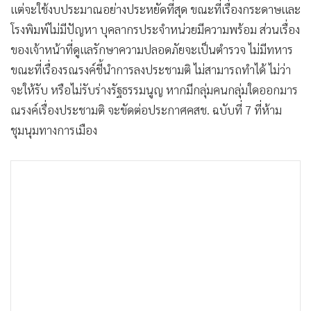
แต่จะใช้งบประมาณอย่างประหยัดที่สุด ขณะที่เรื่องกระดาษและ
•
เกม
โรงพิมพ์ไม่มีปัญหา บุคลากรประจำหน่วยมีความพร้อม ส่วนเรื่อง
•
วิทยาศาสตร์
ของเจ้าหน้าที่ดูแลรักษาความปลอดภัยจะเป็นตำรวจ ไม่มีทหาร
•
SMEs
ขณะที่เรื่องรณรงค์ชี้นำการลงประชามติ ไม่สามารถทำได้ ไม่ว่า
•
หุ้น
จะให้รับ หรือไม่รับร่างรัฐธรรมนูญ หากมีกลุ่มคนกลุ่มใดออกมาร
•
อินโดจีน
ณรงค์เรื่องประชามติ จะขัดต่อประกาศคสช. ฉบับที่ 7 ที่ห้าม
•
กองทุนรวม
ชุมนุมทางการเมือง
•
Celeb Online
•
Factcheck
•
ญี่ปุ่น
•
News1
•
Gotomanager