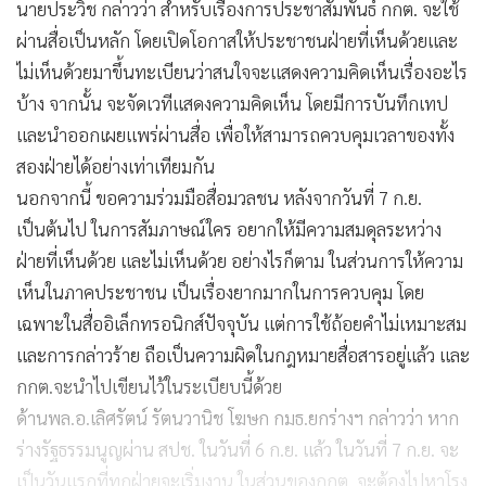
นายประวิช กล่าวว่า สำหรับเรื่องการประชาสัมพันธ์ กกต. จะใช้
ผ่านสื่อเป็นหลัก โดยเปิดโอกาสให้ประชาชนฝ่ายที่เห็นด้วยและ
ไม่เห็นด้วยมาขึ้นทะเบียนว่าสนใจจะแสดงความคิดเห็นเรื่องอะไร
บ้าง จากนั้น จะจัดเวทีแสดงความคิดเห็น โดยมีการบันทึกเทป
และนำออกเผยแพร่ผ่านสื่อ เพื่อให้สามารถควบคุมเวลาของทั้ง
สองฝ่ายได้อย่างเท่าเทียมกัน
นอกจากนี้ ขอความร่วมมือสื่อมวลชน หลังจากวันที่ 7 ก.ย.
เป็นต้นไป ในการสัมภาษณ์ใคร อยากให้มีความสมดุลระหว่าง
ฝ่ายที่เห็นด้วย และไม่เห็นด้วย อย่างไรก็ตาม ในส่วนการให้ความ
เห็นในภาคประชาชน เป็นเรื่องยากมากในการควบคุม โดย
เฉพาะในสื่ออิเล็กทรอนิกส์ปัจจุบัน แต่การใช้ถ้อยคำไม่เหมาะสม
และการกล่าวร้าย ถือเป็นความผิดในกฎหมายสื่อสารอยู่แล้ว และ
กกต.จะนำไปเขียนไว้ในระเบียบนี้ด้วย
ด้านพล.อ.เลิศรัตน์ รัตนวานิช โฆษก กมธ.ยกร่างฯ กล่าวว่า หาก
ร่างรัฐธรรมนูญผ่าน สปช. ในวันที่ 6 ก.ย. แล้ว ในวันที่ 7 ก.ย. จะ
เป็นวันแรกที่ทุกฝ่ายจะเริ่มงาน ในส่วนของกกต. จะต้องไปหาโรง