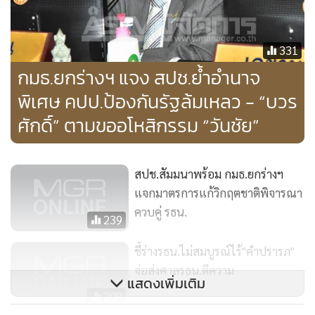
331
กมธ.ยกร่างฯ แจง สปช.ย้ำอำนาจ
พิเศษ คปป.ป้องกันรัฐล้มเหลว - “บวร
ศักดิ์” ตามขออโหสิกรรม “วันชัย”
สปช.สัมมนาพร้อม กมธ.ยกร่างฯ
แจกมาตรการแก้วิกฤตชาติพิจารณา
ควบคู่ รธน.
239
**"บวรศักดิ์"อโหสิกรรมให้ "วันชัย"
ชี้ร่างรธน.ไม่สมบูรณ์ไร้"คำปรารภ"
เวลา 09.00 น. วันเดียวกันนี้ ที่โรงแรมเซ็นทรา ศูนย์ราชการ
จ่อส่งศาลรธน.ตีความ
แสดงเพิ่มเติม
คอนเวนชันเซ็นเตอร์ แจ้งวัฒนะ สมาชิกสภาปฏิรูปแห่งชาติ
208
(สปช.) จัดโครงการสัมนาหารือระหว่างสมาชิก สปช. นำโดย นาย