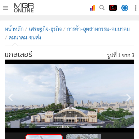
•
หน้าหลัก
หน้าหลัก
เศรษฐกิจ-ธุรกิจ
การค้า-อุตสาหกรรม-คมนาคม
•
ทันเหตุการณ์
คมนาคม-ขนส่ง
•
ภาคใต้
แกลเลอรี
•
ภูมิภาค
รูปที่
1
จาก 3
•
Online Section
•
บันเทิง
•
ผู้จัดการรายวัน
•
คอลัมนิสต์
•
ละคร
•
CbizReview
•
Cyber BIZ
•
ผู้จัดกวน