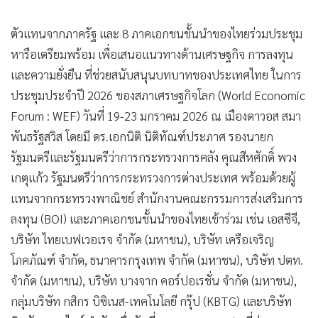
•
เกม
ตัวแทนจากภาครัฐ และ 8 ภาคเอกชนชั้นนำของไทยร่วมประชุม
•
วิทยาศาสตร์
หารือเตรียมพร้อม เพื่อเสนอแนวทางด้านเศรษฐกิจ การลงทุน
•
SMEs
และความยั่งยืน ที่ช่วยสนับสนุนบทบาทของประเทศไทย ในการ
•
หุ้น
ประชุมประจำปี 2026 ของสภาเศรษฐกิจโลก (World Economic
•
อินโดจีน
Forum : WEF) วันที่ 19-23 มกราคม 2026 ณ เมืองดาวอส สมา
•
กองทุนรวม
พันธรัฐสวิส โดยมี ดร.เอกนิติ นิติทัณฑ์ประภาศ รองนายก
•
Celeb Online
รัฐมนตรีและรัฐมนตรีว่าการกระทรวงการคลัง คุณสีหศักดิ์ พวง
•
Factcheck
เกตุแก้ว รัฐมนตรีว่าการกระทรวงการต่างประเทศ พร้อมด้วยผู้
•
ญี่ปุ่น
แทนจากกระทรวงพาณิชย์ สำนักงานคณะกรรมการส่งเสริมการ
•
News1
ลงทุน (BOI) และภาคเอกชนชั้นนำของไทยเข้าร่วม เช่น เอสซีจี,
•
Gotomanager
บริษัท ไทยเบฟเวอเรจ จำกัด (มหาชน), บริษัท เครือเจริญ
โภคภัณฑ์ จำกัด, ธนาคารกรุงเทพ จำกัด (มหาชน), บริษัท ปตท.
จำกัด (มหาชน), บริษัท บางจาก คอร์ปอเรชั่น จำกัด (มหาชน),
กลุ่มบริษัท กสิกร บิซิเนส‐เทคโนโลยี กรุ๊ป (KBTG) และบริษัท