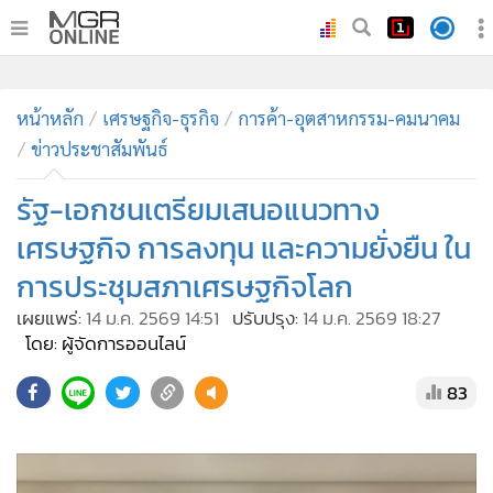
•
หน้าหลัก
•
หน้าหลัก
ทันเหตุการณ์
เศรษฐกิจ-ธุรกิจ
การค้า-อุตสาหกรรม-คมนาคม
ข่าวประชาสัมพันธ์
•
ภาคใต้
•
ภูมิภาค
รัฐ-เอกชนเตรียมเสนอแนวทาง
•
Online Section
เศรษฐกิจ การลงทุน และความยั่งยืน ใน
•
บันเทิง
การประชุมสภาเศรษฐกิจโลก
•
ผู้จัดการรายวัน
เผยแพร่:
14 ม.ค. 2569 14:51
ปรับปรุง:
14 ม.ค. 2569 18:27
•
คอลัมนิสต์
โดย: ผู้จัดการออนไลน์
•
ละคร
83
•
CbizReview
•
Cyber BIZ
•
ผู้จัดกวน