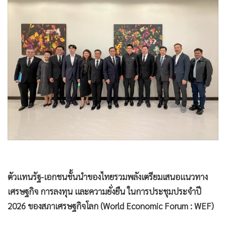
•
Good health & Well-being
•
Green Innovation & SD
•
Management & HR
•
MGR Live
•
Infographic
•
การเมือง
•
ท่องเที่ยว
•
กีฬา
•
ต่างประเทศ
•
Special Scoop
•
เศรษฐกิจ-ธุรกิจ
•
จีน
ตัวแทนรัฐ-เอกชนชั้นนำของไทยรวมพลังเตรียมเสนอแนวทาง
•
ชุมชน-คุณภาพชีวิต
เศรษฐกิจ การลงทุน และความยั่งยืน ในการประชุมประจำปี
•
อาชญากรรม
2026 ของสภาเศรษฐกิจโลก (World Economic Forum : WEF)
•
Motoring