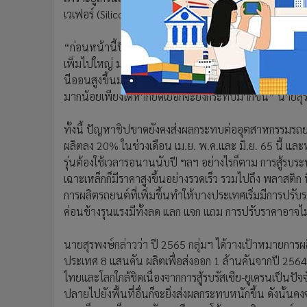
•
อินโดจีน
เวเฟอร์ (Silicon Wafer) เพื่อใช้ผลิตชิป
•
กองทุนรวม
“ก่อนหน้านี้ปัญหาการขาดแคลนชิปก็มีอยู่แล้วแต่คิดว่า
•
Celeb Online
เพิ่มไปใหญ่ มองว่าภาวะขาดแคลนจะยาวไปถึงสิ้นปี 256
•
Factcheck
นีออนสูงขึ้นมาก ก็เป็นปัจจัยทำให้ต้นทุนการผลิตรถยนต์ท
•
ญี่ปุ่น
มากน้อยเพียงใดหากยืดเยื้อก็จะยิ่งกระทบมากขึ้น” นายสุ
•
News1
•
Gotomanager
ทั้งนี้ ปัญหาชิปขาดยังคงส่งผลกระทบต่ออุตสาหกรรมรถยนต
ผลิตลง 20% ในช่วงเดือน เม.ย. พ.ค.และ มิ.ย. 65 นี้ และ
รุ่นต้องใช้เวลารอนานนับปี ฯลฯ อย่างไรก็ตาม การสู้รบระ
เฉาะเหล็กก็มีราคาสูงขึ้นอย่างรวดเร็ว รวมไปถึง พลาสติก
การผลิตรถยนต์ที่เพิ่มขึ้นทำให้บางประเทศเริ่มมีการปรับ
ค่อนข้างรุนแรงมีทั้งลด แลก แจก แถม การปรับราคาอาจไม่
นายสุรพงษ์กล่าวว่า ปี 2565 กลุ่มฯ ได้วางเป้าหมายการผ
ประเทศ 8 แสนคัน ผลิตเพื่อส่งออก 1 ล้านคันจากปี 2564
ไทยและโลกใกล้ชิดเนื่องจากการสู้รบรัสเซีย-ยูเครนเป็นปั
ปลายไปยังพื้นที่อื่นก็จะยิ่งส่งผลกระทบหนักขึ้น ดังนั้