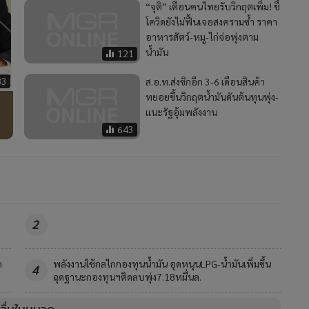
“จุติ” เตือนคนไทยรับวิกฤตเพิ่ม! ชี้
โควิดยังไม่ฟื้นเจอสงครามซ้ำ ราคา
อาหารสัตว์-หมู-ไก่จ่อพุ่งตาม
น้ำมัน
121
83
ส.อ.ท.ส่งซิกอีก 3-6 เดือนสินค้า
ทยอยขึ้นวิกฤตน้ำมันดันต้นทุนพุ่ง-
ป
แนะรัฐอุ้มพลังงาน
643
2
ด
พลังงานใช้กลไกกองทุนน้ำมัน อุดหนุนLPG-น้ำมันเพิ่มขึ้น
4
ฉุดฐานะกองทุนฯติดลบพุ่ง7.18หมื่นล.