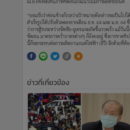
เม.ย.ก็คงจะเห็นภาพชัดเจนถึงแนวโน้มการผลิตรถยนต์
“ยอมรับว่าค่อนข้างกังวลว่าเป้าหมายดังกล่าวจะเป็นไปไ
สำเร็จรูปได้ปรับตัวลดลงจากเดือน ธ.ค. 64 และ ม.ค. 6
ว่าการสู้รบระหว่างรัสเซีย-ยูเครนจะเกิดขึ้นรวดเร็ว แม้วั
ชัดเจน มาตรการคว่ำบาตรต่างๆ ก็ยังคงอยู่ ซึ่งการขาดช
นี้ก็จะกระทบต่อการผลิตยานยนต์ไฟฟ้า (อีวี) อีกด้วยที่ต
ข่าวที่เกี่ยวข้อง