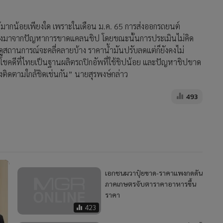
ด้มากน้อยเพียงใด เพราะในเดือน ม.ค. 65 การส่งออกรถยนต์
4 ซึ่งมาจากปัญหาการขาดแคลนชิป โดยขณะนั้นการประเมินไม่คิด
นนี้ดูสถานการณ์จะคลี่คลายบ้าง ราคาน้ำมันปรับลดแต่ก็ยังคงไม่
ิปโชคดีที่ไทยเป็นฐานผลิตรถปิกอัพที่ใช้ชิปน้อย และปัญหาชิปขาด
้องติดตามใกล้ชิดเช่นกัน” นายสุรพงษ์กล่าว
493
เอกชนผวาปุ๋ยขาด-ราคาแพงกดดัน
ภาคเกษตรจับตาราคาอาหารขึ้น
ราคา
423