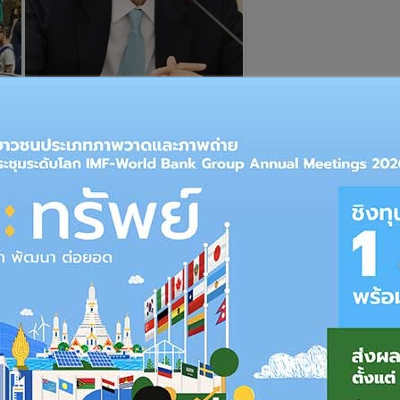
วมถึงไทยหลังการสู้รบระหว่างรัสเซีย-ยูเครนกระทบวัตถุดิบการ
ั่นกระทบการส่งออก รอประเมินอีก 1-2 เดือนข้างหน้าว่าจะคงเป้า
อุตสาหกรรมยานยนต์ สภาอุตสาหกรรมแห่งประเทศไทย (ส.อ.ท.)
คลนเซมิคอนดักเตอร์ (ชิป) ที่จะกระทบต่อการผลิตอุตสาหกรรม
่างรัสเซีย-ยูเครนอาจทำให้ปัญหาการขาดแคลนชิปรุนแรงขึ้น ทั้งนี้
อบ 70% ให้กับทั่วโลกเพื่อแกะแบบแผงวงจรให้เป็นแผ่นซิลิกอน