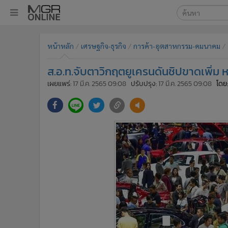
เลือกเครื่องมือท
•
หน้าหลัก
หน้าหลัก
เศรษฐกิจ-ธุรกิจ
การค้า-อุตสาหกรรม-คมนาคม
ค้นหา
•
ทันเหตุการณ์
Google
•
ภาคใต้
ส.อ.ท.จับตาวิกฤตยูเครนดันชิปขาดเพิ่ม ห
•
ภูมิภาค
MGR Onl
เผยแพร่:
17 มี.ค. 2565 09:08
ปรับปรุง:
17 มี.ค. 2565 09:08
โดย:
•
Online Section
ค้นหาขั
•
บันเทิง
•
ผู้จัดการรายวัน
•
คอลัมนิสต์
•
ละคร
•
CbizReview
•
Cyber BIZ
•
ผู้จัดกวน
•
Good health & Well-being
•
Green Innovation & SD