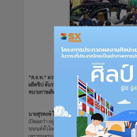
•
Management & HR
•
MGR Live
•
Infographic
•
การเมือง
•
ท่องเที่ยว
•
กีฬา
•
ต่างประเทศ
•
Special Scoop
•
เศรษฐกิจ-ธุรกิจ
•
จีน
“ส.อ.ท.” ผวาชิปขาดรุนแรงกระทบการผลิตรถยนต์ทั่วโลกร
•
ชุมชน-คุณภาพชีวิต
ผลิตชิป ดันราคาพุ่ง เกาะติดสถานการณ์ใกล้ชิดยอมรับหว
หมายการผลิตปี 65 ที่ 1.8 ล้านคันได้หรือไม่
•
อาชญากรรม
•
Motoring
•
เกม
นายสุรพงษ์ ไพสิฐพัฒนพงษ์ รองประธานและโฆษกกลุ่ม
•
วิทยาศาสตร์
เปิดเผยว่า กลุ่มฯ กำลังติดตามสถานการณ์ภาวะการขาดแ
•
SMEs
รถยนต์ทั่วโลกและไทยอย่างใกล้ชิด เนื่องจากการสู้รบระหว
•
หุ้น
เพราะยูเครนเป็นผู้ส่งออกก๊าซนีออน (Neon) บริสุทธิ์เกื