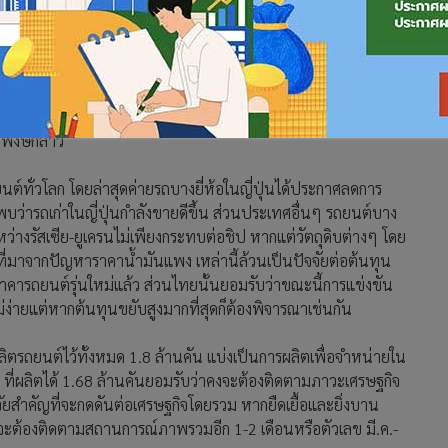
น่าจะทยอยดีขึ้น พอมีปัญหานี้เข้ามาก็ทำให้ภาวะการขาดแคลนยิ่ง
6 เป็นอย่างน้อย ขณะเดียวกันผลพวงดังกล่าวทำให้ราคาก๊าซ
ั่วโลกจะสูงขึ้น โดยคงจะต้องติดตามว่าสถานการณ์สู้รบจะยืดเยื้อ
รพงษ์กล่าว
์ทั่วโลก โดยล่าสุดค่ายรถบางยี่ห้อในญี่ปุ่นได้ประกาศลดการ
พบว่ารถเก่าในญี่ปุ่นกำลังขายดีขึ้น ส่วนประเทศอื่นๆ รถยนต์บาง
หว่างรัสเซีย-ยูเครนไม่เพียงกระทบต่อชิป หากแต่วัตถุดิบต่างๆ โดย
 ที่มาจากปัญหาราคาน้ำมันแพง เหล่านี้ล้วนเป็นปัจจัยต่อต้นทุน
ราคารถยนต์รุ่นใหม่แล้ว ส่วนไทยนั้นยอมรับว่าขณะนี้การแข่งขัน
ง่ายแต่หากต้นทุนขยับสูงมากที่สุดก็ต้องพิจารณาเช่นกัน
ลิตรถยนต์ไว้ทั้งหมด 1.8 ล้านคัน แบ่งเป็นการผลิตเพื่อจำหน่ายใน
 ที่ผลิตได้ 1.68 ล้านคันยอมรับว่าคงจะต้องติดตามภาวะเศรษฐกิจ
จจัยสำคัญที่จะกดดันต่อเศรษฐกิจโดยรวม หากยืดเยื้อและยิ่งบาน
นคงจะต้องติดตามสถานการณ์ภาพรวมอีก 1-2 เดือนหรือตัวเลข มี.ค.-