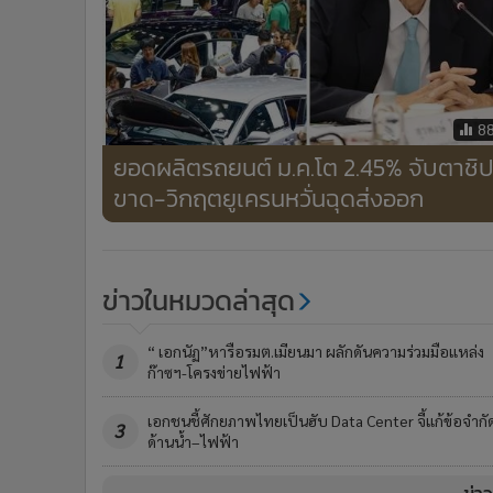
8
ยอดผลิตรถยนต์ ม.ค.โต 2.45% จับตาชิ
ขาด-วิกฤตยูเครนหวั่นฉุดส่งออก
ข่าวในหมวดล่าสุด
“ เอกนัฏ”หารือรมต.เมียนมา ผลักดันความร่วมมือแหล่ง
1
ก๊าซฯ-โครงข่ายไฟฟ้า
เอกชนชี้ศักยภาพไทยเป็นฮับ Data Center จี้แก้ข้อจำกั
3
ด้านน้ำ–ไฟฟ้า