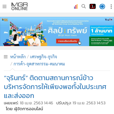
•
หน้าหลัก
•
ทันเหตุการณ์
•
ภาคใต้
•
ภูมิภาค
•
Online Section
หน้าหลัก
เศรษฐกิจ-ธุรกิจ
•
บันเทิง
การค้า-อุตสาหกรรม-คมนาคม
•
ผู้จัดการรายวัน
•
คอลัมนิสต์
“จุรินทร์” ติดตามสถานการณ์ข้าว
•
ละคร
บริหารจัดการให้เพียงพอทั้งในประเทศ
•
CbizReview
และส่งออก
•
Cyber BIZ
เผยแพร่:
18 เม.ย. 2563 14:46
ปรับปรุง:
19 เม.ย. 2563 14:53
•
ผู้จัดกวน
โดย: ผู้จัดการออนไลน์