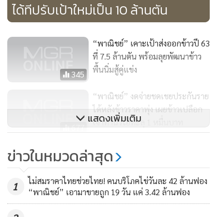
ได้ทีปรับเป้าใหม่เป็น 10 ล้านตัน
และผู้ส่งออกที่เป็นคู่แข่งของไทย โดยให้ ประเมินสถานการณ์
รายงานมายังกระทรวงพาณิชย์เพื่อติดตามสถานการณ์ตลาดข้าว
โลกร่วมกับสมาคมส่งออกข้าวไทยอย่างใกล้ชิดตลอดเวลา
“พาณิชย์” เคาะเป้าส่งออกข้าวปี 63
ที่ 7.5 ล้านตัน พร้อมลุยพัฒนาข้าว
ร.ต.ท.เจริญ เหล่าธรรมทัศน์ นายกสมาคมผู้ส่งออกข้าวไทย กล่าว
พื้นนิ่มสู้คู่แข่ง
345
ว่า ปี 2563 คาดว่าจะมีการส่งออกข้าว 7.5 ล้านตัน โดยแบ่งการ
ส่งออกเป็นรายไตรมาส โดยไตรมาสแรกควรจะส่งออกได้ 1.8
“พาณิชย์” งดจ่ายชดเชยประกันราย
ได้หลังข้าวราคาพุ่ง เผยข้าวเปลือก
ล้านตัน แต่ตัวเลขจริง 1.5 ล้านตัน เพราะช่วงแรกเวียดนามขาย
แสดงเพิ่มเติม
เจ้าทำนิวไฮทะลุ 1 หมื่นบาท
ข้าวราคาถูกออกมามากในช่วงต้นปี แต่พอมีปัญหาโควิด-19
677
เวียดนามชะลอการส่งออก และอินเดียยังไม่ชะลอรับคำสั่งซื้อ แต่
ข้าวเปลือกเจ้าพุ่งแตะ 1 หมื่นบาท
ข่าวในหมวดล่าสุด
จากนั้นอินเดียได้ชะลอรับออเดอร์ใหม่ ส่วนไตรมาส 2 คาดว่าจะ
ต่อตันแล้ว “จุรินทร์” สั่งจับตาข้าว
ดีขึ้น ส่งออกได้ 2 ล้านตัน ไตรมาส 3 ที่ 2 ล้านตน และไตรมาส 4
ถุง การส่งออก รับมือโควิด-19
อีก 2 ล้านตัน รวมทั้งปี 7.5 ล้านตัน ซึ่งตัวเลขจริงอาจจะขยับขึ้น
1,824
ไม่สมราคาไทยช่วยไทย! คนบริโภคไข่วันละ 42 ล้านฟอง
1
“พาณิชย์” เอามาขายถูก 19 วัน แค่ 3.42 ล้านฟอง
เล็กน้อย แต่จะไม่มีปัญหาการขาดแคลนข้าว เพราะผลผลิตข้าวมี
เพียงพอ ทั้งการส่งออกและบริโภคในประเทศ