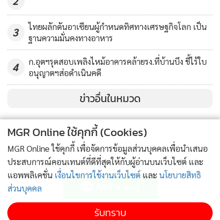
2
นายปราโมทย์ เจริญศิลป์ นายกสมาคมชาวนาและเกษตรกรไทย
ไทยผลักดันอาเซียนผู้กำหนดทิศทางเศรษฐกิจโลก เป็น
3
กล่าวว่า ขอขอบคุณนายจุรินทร์ที่ได้ทำนโยบายประกันรายได้ให้
ฐานความมั่นคงทางอาหาร
กับชาวนา ทำให้ชาวนาได้รับราคาข้าวที่เป็นธรรม และสูงเป็นที่
พอใจ จากสมัยก่อนราคาข้าวสูงสุดอยู่ที่ 6,000 7,000 แต่วันนี้ ได้
ก.อุตฯรุดสอบเพลิงไหม้อาคารคล้ายรง.ที่บ้านบึง ชี้ไร้ใบ
4
อนุญาตฯส่อดำเนินคดี
ราคา 9,500-9,700 บาทต่อตัน ซึ่งเป็นราคาที่สูงสุดในรอบ 10 ปี
ข่าวอื่นในหมวด
MGR Online ใช้คุกกี้ (Cookies)
MGR Online ใช้คุกกี้ เพื่อจัดการข้อมูลส่วนบุคคลเพื่อนำเสนอ
ประสบการณ์คอนเทนต์ที่ดีที่สุดให้กับผู้อ่านบนเว็บไซต์ และ
ติดตามข่าวสารผ่านทาง LINE
แอพพลิเคชั่น
เงื่อนไขการใช้งานเว็บไซต์
และ
นโยบายสิทธิ
ส่วนบุคคล
MGR Online Application
รับทราบ