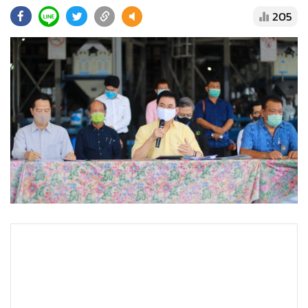
•
Good health & Well-being
205
•
Green Innovation & SD
•
Management & HR
•
MGR Live
•
Infographic
•
การเมือง
•
ท่องเที่ยว
•
กีฬา
•
ต่างประเทศ
•
Special Scoop
•
เศรษฐกิจ-ธุรกิจ
•
จีน
•
ชุมชน-คุณภาพชีวิต
•
อาชญากรรม
•
Motoring