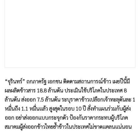
•
เกม
•
วิทยาศาสตร์
•
SMEs
•
หุ้น
•
อินโดจีน
•
กองทุนรวม
•
Celeb Online
•
Factcheck
“จุรินทร์” ถกภาครัฐ เอกชน ติดตามสถานการณ์ข้าว เผยปีนี้มี
•
ญี่ปุ่น
ผลผลิตข้าวสาร 18.8 ล้านตัน ประเมินใช้บริโภคในประเทศ 8
•
News1
ล้านตัน ส่งออก 7.5 ล้านตัน ระบุราคาข้าวเปลือกเจ้าทะลุตันละ 1
•
Gotomanager
หมื่นถึง 1.1 หมื่นแล้ว สูงสุดในรอบ 10 ปี สั่งทำแผนร่วมกับผู้ส่ง
ออก อย่าส่งออกแบบกระจุกตัว ป้องกันราคากระทบผู้บริโภค
สมาคมผู้ส่งออกข้าวไทยย้ำข้าวในประเทศไม่ขาดแคลนแน่นอน