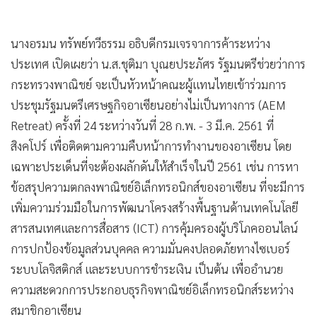
•
เกม
•
วิทยาศาสตร์
นางอรมน ทรัพย์ทวีธรรม อธิบดีกรมเจรจาการค้าระหว่าง
•
SMEs
ประเทศ เปิดเผยว่า น.ส.ชุติมา บุณยประภัศร รัฐมนตรีช่วยว่าการ
•
หุ้น
กระทรวงพาณิชย์ จะเป็นหัวหน้าคณะผู้แทนไทยเข้าร่วมการ
•
อินโดจีน
ประชุมรัฐมนตรีเศรษฐกิจอาเซียนอย่างไม่เป็นทางการ (AEM
•
กองทุนรวม
Retreat) ครั้งที่ 24 ระหว่างวันที่ 28 ก.พ. - 3 มี.ค. 2561 ที่
•
Celeb Online
สิงคโปร์ เพื่อติดตามความคืบหน้าการทำงานของอาเซียน โดย
•
Factcheck
เฉพาะประเด็นที่จะต้องผลักดันให้สำเร็จในปี 2561 เช่น การหา
ข้อสรุปความตกลงพาณิชย์อิเล็กทรอนิกส์ของอาเซียน ที่จะมีการ
•
ญี่ปุ่น
เพิ่มความร่วมมือในการพัฒนาโครงสร้างพื้นฐานด้านเทคโนโลยี
•
News1
สารสนเทศและการสื่อสาร (ICT) การคุ้มครองผู้บริโภคออนไลน์
•
Gotomanager
การปกป้องข้อมูลส่วนบุคคล ความมั่นคงปลอดภัยทางไซเบอร์
ระบบโลจิสติกส์ และระบบการชำระเงิน เป็นต้น เพื่ออำนวย
ความสะดวกการประกอบธุรกิจพาณิชย์อิเล็กทรอนิกส์ระหว่าง
สมาชิกอาเซียน