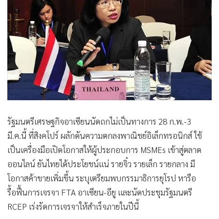
•
Good health & Well-being
•
Green Innovation & SD
•
Management & HR
•
MGR Live
•
Infographic
•
การเมือง
•
ท่องเที่ยว
•
กีฬา
รัฐมนตรีเศรษฐกิจอาเซียนนัดถกไม่เป็นทางการ 28 ก.พ.-3
•
ต่างประเทศ
มี.ค.นี้ ที่สิงคโปร์ ผลักดันความตกลงพาณิชย์อิเล็กทรอนิกส์ ใช้
•
Special Scoop
เป็นเครื่องมือเปิดโอกาสให้ผู้ประกอบการ MSMEs เข้าสู่ตลาด
•
เศรษฐกิจ-ธุรกิจ
ออนไลน์ ยันไทยได้ประโยชน์แน่ รายจิ๋ว รายเล็ก รายกลาง มี
•
จีน
โอกาสค้าขายเพิ่มขึ้น ระบุเตรียมพบกรรมาธิการยุโรป หารือ
•
ชุมชน-คุณภาพชีวิต
รื้อฟื้นการเจรจา FTA อาเซียน-อียู และนัดประชุมรัฐมนตรี
•
อาชญากรรม
RCEP เร่งรัดการเจรจาให้สำเร็จภายในปีนี้
•
Motoring