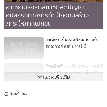
อาเซียนเร่งรัดสมาชิกลดปัญหา
อุปสรรคทางการค้า ป้องกันสร้าง
ภาระให้ภาคเอกชน
อาเซียน -ฮ่องกง เตรียมลงนามข้อ
ตกลงการค้าเสรี ปลายปีนี้
“พาณิชย์” แนะผู้ประกอบการขอใช้
สิทธิ FTA ส่งออก ชิงความได้เปรียบ
แสดงเพิ่มเติม
เหนือคู่แข่ง
“พาณิชย์” ผลักดันชาวนาสร้าง
กำลังโหลด...
“ไรซ์เบอร์รี วัลเลย์” รวมกลุ่มปลูก
ข้าวป้อนตลาด