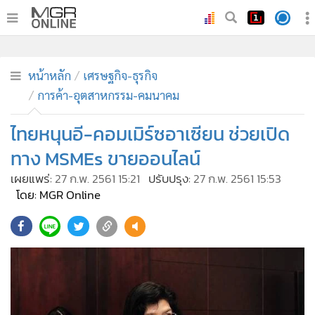
•
หน้าหลัก
•
ทันเหตุการณ์
หน้าหลัก
เศรษฐกิจ-ธุรกิจ
การค้า-อุตสาหกรรม-คมนาคม
•
ภาคใต้
•
ภูมิภาค
ไทยหนุนอี-คอมเมิร์ซอาเซียน ช่วยเปิด
•
Online Section
ทาง MSMEs ขายออนไลน์
•
บันเทิง
เผยแพร่:
27 ก.พ. 2561 15:21
ปรับปรุง:
27 ก.พ. 2561 15:53
•
ผู้จัดการรายวัน
โดย: MGR Online
•
คอลัมนิสต์
•
ละคร
•
CbizReview
•
Cyber BIZ
•
ผู้จัดกวน