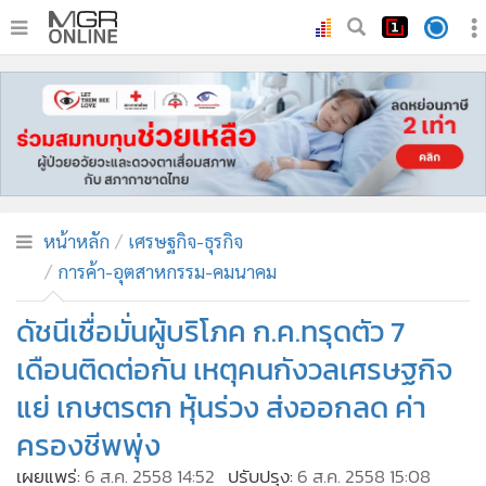
•
หน้าหลัก
•
ทันเหตุการณ์
•
ภาคใต้
•
ภูมิภาค
•
Online Section
หน้าหลัก
เศรษฐกิจ-ธุรกิจ
•
บันเทิง
การค้า-อุตสาหกรรม-คมนาคม
•
ผู้จัดการรายวัน
•
คอลัมนิสต์
ดัชนีเชื่อมั่นผู้บริโภค ก.ค.ทรุดตัว 7
•
ละคร
เดือนติดต่อกัน เหตุคนกังวลเศรษฐกิจ
•
CbizReview
แย่ เกษตรตก หุ้นร่วง ส่งออกลด ค่า
•
Cyber BIZ
ครองชีพพุ่ง
•
ผู้จัดกวน
เผยแพร่:
6 ส.ค. 2558 14:52
ปรับปรุง:
6 ส.ค. 2558 15:08