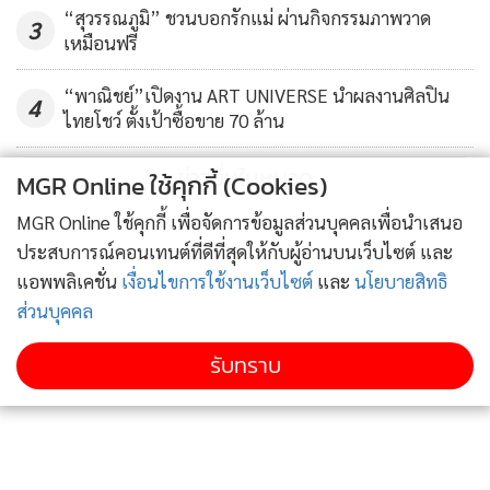
บาท ทำกิจกรรมร่วมกัน 1,356.69 บาท พาแม่ไปทำบุญ
“สุวรรณภูมิ” ชวนบอกรักแม่ ผ่านกิจกรรมภาพวาด
3
1,684.07 บาท พาแม่ไปทำกิจกรรมอื่นนอกบ้าน 1,171.48 บาท
เหมือนฟรี
พาแม่ไปเที่ยวต่างจังหวัด (ค้างคืน) 7,143.10 บาท ถ้าเช้าไปเย็น
“พาณิชย์”เปิดงาน ART UNIVERSE นำผลงานศิลปิน
กลับ 3,979.75 บาท พาแม่ไปเที่ยวต่างประเทศ 83,590 บาท พา
4
ไทยโชว์ ตั้งเป้าซื้อขาย 70 ล้าน
แม่ไปนวด สปา 1,593.75 บาท เป็นต้น
ข่าวอื่นในหมวด
MGR Online ใช้คุกกี้ (Cookies)
เมื่อถามถึงการติดตามข่าวกิจกรรม “ไบค์ ฟอร์ มัม ปั่นเพื่อแม่”
MGR Online ใช้คุกกี้ เพื่อจัดการข้อมูลส่วนบุคคลเพื่อนำเสนอ
พบว่า ประชาชนกว่า 70% ให้ความสนใจมากที่สุดถึงปานกลาง
ประสบการณ์คอนเทนต์ที่ดีที่สุดให้กับผู้อ่านบนเว็บไซต์ และ
และมีประชาชน 45.1% จะเข้าร่วมขี่จักรยาน ส่วนการใช้จ่ายใน
แอพพลิเคชั่น
เงื่อนไขการใช้งานเว็บไซต์
และ
นโยบายสิทธิ
การร่วมกิจกรรม พบว่า ประชาชน 68% จะมีการใช้จ่ายในการ
ส่วนบุคคล
ซื้อเสื้อไบค์ ฟอร์ มัม รองลงมาเป็นการซื้ออุปกรณ์ขี่จักรยาน, ซื้อ
รองเท้ากีฬาคู่ใหม่ และซื้อจักรยานคันใหม่ เป็นต้น
รับทราบ