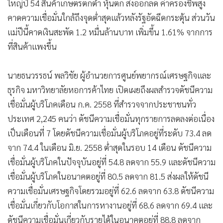
ใหญ่ปี 54 สินค้าเกษตรตกต่ำ หุ้นตก ส่งออกลด ค่าครองชีพสูง
•
เกม
คาดความเชื่อมั่นใกล้ถึงจุดต่ำสุดแล้วหลังรัฐอัดฉีดกระตุ้น ส่วนวัน
•
วิทยาศาสตร์
แม่ปีนี้คาดเงินสะพัด 1.2 หมื่นล้านบาท เพิ่มขึ้น 1.61% จากการ
•
SMEs
ที่สินค้าแพงขึ้น
•
หุ้น
•
อินโดจีน
นายธนวรรธน์ พลวิชัย ผู้อำนวยการศูนย์พยากรณ์เศรษฐกิจและ
•
กองทุนรวม
ธุรกิจ มหาวิทยาลัยหอการค้าไทย เปิดเผยถึงผลสำรวจดัชนีความ
•
Celeb Online
เชื่อมั่นผู้บริโภคเดือน ก.ค. 2558 ที่สำรวจจากประชาชนทั่ว
•
Factcheck
ประเทศ 2,245 คนว่า ดัชนีความเชื่อมั่นทุกรายการลดลงต่อเนื่อง
•
ญี่ปุ่น
เป็นเดือนที่ 7 โดยดัชนีความเชื่อมั่นผู้บริโภคอยู่ที่ระดับ 73.4 ลด
•
News1
จาก 74.4 ในเดือน มิ.ย. 2558 ต่ำสุดในรอบ 14 เดือน ดัชนีความ
เชื่อมั่นผู้บริโภคในปัจจุบันอยู่ที่ 54.8 ลดจาก 55.9 และดัชนีความ
•
Gotomanager
เชื่อมั่นผู้บริโภคในอนาคตอยู่ที่ 80.5 ลดจาก 81.5 ส่งผลให้ดัชนี
ความเชื่อมั่นเศรษฐกิจโดยรวมอยู่ที่ 62.6 ลดจาก 63.8 ดัชนีความ
เชื่อมั่นเกี่ยวกับโอกาสในการหางานอยู่ที่ 68.6 ลดจาก 69.4 และ
ดัชนีความเชื่อมั่นเกี่ยวกับรายได้ในอนาคตอยู่ที่ 88.8 ลดจาก