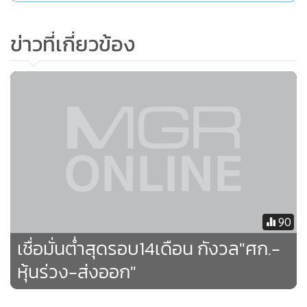
ข่าวที่เกี่ยวข้อง
ทั้งนี้ ดัชนีความเชื่อมั่นผู้บริโภคที่ลดลงสอดคล้องกับการลดลง
ของดัชนีความเหมาะสมของการซื้อรถยนต์คันใหม่ที่อยู่ที่ 87.8
ลดลงจาก 90.9 ดัชนีความเหมาะสมการซื้อบ้านหลังใหม่อยู่ที่
61.7 ลดจาก 63.9 ดัชนีความเหมาะสมการใช้จ่ายเพื่อการท่อง
เที่ยวอยู่ที่ 60.3 ลดจาก 63.1 และดัชนีความเหมาะสมการลงทุน
ทำธุรกิจอยู่ที่ 43.6 ลดจาก 45.5
“ประชาชนมากกว่า 50% มองว่าเศรษฐกิจไทยในเดือน ก.ค.
2558 แย่สุดในรอบ 43 เดือน นับตั้งแต่ไทยเกิดปัญหาน้ำท่วม
90
ใหญ่ปลายปี 2554 ประกอบกับช่วงที่ผ่านมา ไทยมีปัญหาภัยแล้ง
เชื่อมั่นต่ำสุดรอบ14เดือน กังวล"ศก.-
และราคาสินค้าเกษตรตกต่ำ รายได้เข้ากระเป๋าน้อยลง จึงไม่
แปลกที่ประชาชนมองว่าค่าครองชีพสูง ทั้งๆ ที่ร้านค้าพยายาม
หุ้นร่วง-ส่งออก"
จัดโปรโมชันลด แลก แจก แถม แต่เมื่อไม่มีเงิน ก็ทำให้ประชาชน
มองว่าสินค้ายังแพงอยู่ดี”