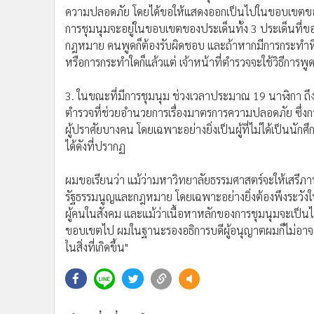
•
อินโดจีน
ความปลอดภัย โดยได้ขอให้แสดงออกเป็นไปในขอบเขตของกฎห
การชุมนุมจะอยู่ในขอบเขตของประเด็นทั้ง 3 ประเด็นที่ขอ
•
กองทุนรวม
กฎหมาย คนพูดก็ต้องรับผิดชอบ และถ้าหากมีการกระทำที่
•
Celeb Online
หรือการกระทำใดก็แล้วแต่ เจ้าหน้าที่ตำรวจจะใช้วิธีการพู
•
Factcheck
•
ญี่ปุ่น
3. ในขณะที่มีการชุมนุม ช่วงเวลาประมาณ 19 นาฬิกา ถึง
•
News1
ตำรวจที่ช่วยอำนวยการเรื่องมาตรการความปลอดภัย ซึ่งการ
•
Gotomanager
ผู้ปราศัยบางคน โดยเฉพาะอย่างยิ่งเป็นผู้ที่ไม่ได้เป็น
ได้ดังที่ปรากฏ
ผมขอเรียนว่า แม้ว่ามหาวิทยาลัยธรรมศาสตร์จะให้เสร
รัฐธรรมนูญและกฎหมาย โดยเฉพาะอย่างยิ่งต้องพึงระวังใ
ผู้คนในสังคม และแม้ว่าเนื้อหาหลักของการชุมนุมจะเป็น
ขอบเขตไป ผมในฐานะรองอธิการบดีผู้อนุญาตผมก็ไม่อาจป
ในสิ่งที่เกิดขึ้น"