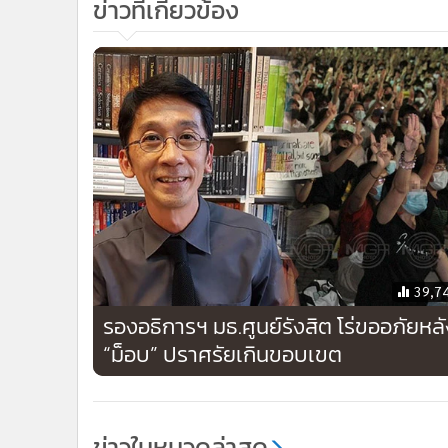
ข่าวที่เกี่ยวข้อง
39,7
รองอธิการฯ มธ.ศูนย์รังสิต โร่ขออภัยหลั
“ม็อบ” ปราศรัยเกินขอบเขต
ข่าวในหมวดล่าสุด