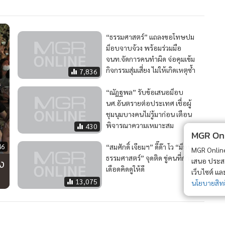
“ธรรมศาสตร์” แถลงขอโทษปม
ม็อบจาบจ้วง พร้อมร่วมมือ
จนท.จัดการคนทำผิด จ่อคุมเข้ม
กิจกรรมสุ่มเสี่ยง ไม่ให้เกิดเหตุซ้ำ
7,836
“ณัฏฐพล” รับข้อเสนอม็อบ
นศ.อันตรายต่อประเทศ เชื่อผู้
ชุมนุมบางคนไม่รู้มาก่อน เตือน
พิจารณาความเหมาะสม
430
MGR Onli
46
“สมศักดิ์ เจียมฯ” ดี๊ด๊า โว “ม็อบ
MGR Online 
ธรรมศาสตร์” จุดติด ขู่คนที่กำลัง
ง
เสนอ ประสบก
เดือดคิดดูให้ดี
เว็บไซต์ แ
13,075
นโยบายสิทธ