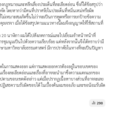
มายและหลีกเลี่ยงประเด็นที่ละเอียดอ่อน ซึ่งก็ได้ข้อสรุปว่า
จัด โดยหากว่ามีคนที่ปราศรัยในประเด็นที่หมิ่นเหม่หรือผิด
ไม่เหมาะสมเกิดขึ้นไม่ว่าจะเป็นการพูดหรือการยกป้ายข้อความ
ดคุยเจรจา เมื่อได้ข้อสรุปตามแนวทางนี้ผมจึงอนุญาตให้ใช้สถานที่
 20 นาฬิกา ผมได้ไปสังเกตการณ์และไปเยี่ยมเจ้าหน้าหน้าที่
ชุมนุมเป็นไปด้วยความเรียบร้อย แต่หลังจากนั้นจึงได้ทราบว่ามี
นักศึกษามหาวิทยาลัยธรรมศาสตร์ มีการปราศัยในทางที่จะเป็นปัญหา
ีภาพในการแสดงออก แต่การแสดงออกควรต้องอยู่ในขอบเขตของ
นเรื่องละเอียดอ่อนและเรื่องที่อาจจะนำมาซึ่งความแตกแยกของ
ไปตามขอบเขตดังกล่าว แต่เมื่อปรากฏเนื้อหาบางส่วนที่อาจจะเลย
ฏิเสธความรับผิดชอบได้ ในเบื้องต้นผมขออภัย และขอน้อมรับผิด
298