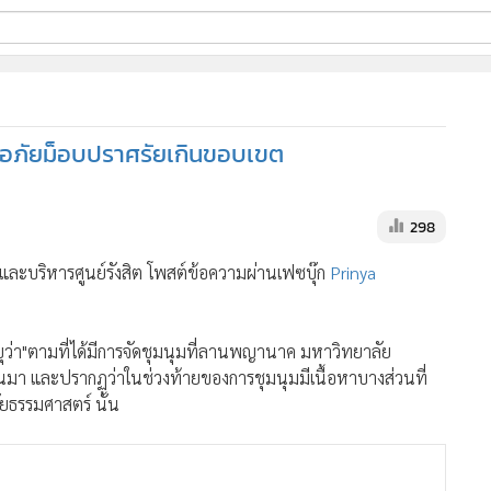
ี่ใช้
ขออภัยม็อบปราศรัยเกินขอบเขต
ine
้นสูง
298
และบริหารศูนย์รังสิต โพสต์ข้อความผ่านเฟซบุ๊ก
Prinya
ุว่า
"ตามที่ได้มีการจัดชุมนุมที่ลานพญานาค มหาวิทยาลัย
่ผ่านมา และปรากฏว่าในช่วงท้ายของการชุมนุมมีเนื้อหาบางส่วนที่
ัยธรรมศาสตร์ นั้น