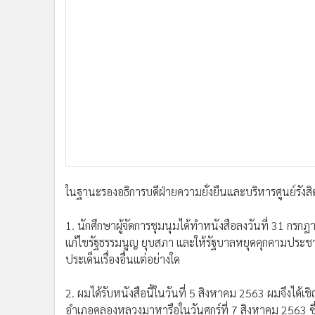
•
Management & HR
•
MGR Live
•
Infographic
•
การเมือง
•
ท่องเที่ยว
•
กีฬา
•
ต่างประเทศ
•
Special Scoop
•
เศรษฐกิจ-ธุรกิจ
•
จีน
ในฐานะรองอธิการบดีฝ่ายความยั่งยืนและบริหารศูนย์รังสิต 
•
ชุมชน-คุณภาพชีวิต
•
อาชญากรรม
1. นักศึกษาผู้จัดการชุมนุมได้ทำหนังสือลงวันที่ 31 กรกฎ
•
Motoring
แก้ไขรัฐธรรมนูญ ยุบสภา และให้รัฐบาลหยุดคุกคามประชา
•
เกม
ประเด็นเรื่องอื่นแต่อย่างใด
•
วิทยาศาสตร์
•
SMEs
2. ผมได้รับหนังสือนี้ในวันที่ 5 สิงหาคม 2563 ผมจึงได้
•
หุ้น
อำเภอคลองหลวงมาหารือในวันศุกร์ที่ 7 สิงหาคม 2563 ซึ