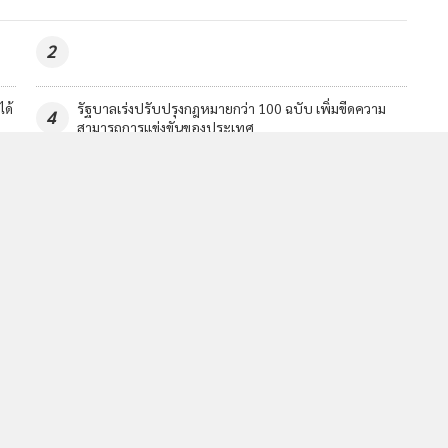
2
ได้
รัฐบาลเร่งปรับปรุงกฎหมายกว่า 100 ฉบับ เพิ่มขีดความ
4
สามารถการแข่งขันของประเทศ
วอื่นในหมวด
MGR Online Application
E