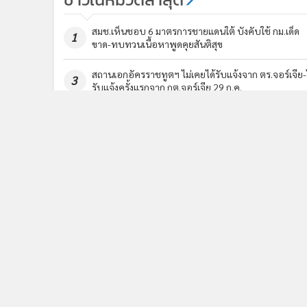
สมช.เห็นชอบ 6 มาตรการชายแดนใต้ บังคับใช้ กม.เด็ด
1
ขาด-ทบทวนเนื้อหาพูดคุยสันติสุข
สถานเอกอัครราชทูตฯ ไม่เคยได้รับแจ้งจาก ตร.จอร์เจีย-
3
รับแจ้งครั้งแรกจาก กต.จอร์เจีย 29 ก.ค.
ข่า
ติดตามข่าวสารผ่านทาง LIN