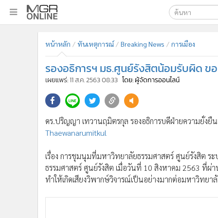
เลือกเครื่องมือท
•
หน้าหลัก
หน้าหลัก
ทันเหตุการณ์
Breaking News
การเมือง
ค้นหา
•
ทันเหตุการณ์
Google
•
ภาคใต้
รองอธิการฯ มธ.ศูนย์รังสิตน้อมรับผิด 
•
ภูมิภาค
MGR Onl
เผยแพร่:
11 ส.ค. 2563 08:33
โดย: ผู้จัดการออนไลน์
•
Online Section
ค้นหาขั
•
บันเทิง
•
ผู้จัดการรายวัน
ดร.ปริญญา เทวานฤมิตรกุล รองอธิการบดีฝ่ายความยั่งยืน
•
คอลัมนิสต์
Thaewanarumitkul
•
ละคร
•
CbizReview
เรื่อง การชุมนุมที่มหาวิทยาลัยธรรมศาสตร์ ศูนย์รังสิต ระบ
ธรรมศาสตร์ ศูนย์รังสิต เมื่อวันที่ 10 สิงหาคม 2563 ที
•
Cyber BIZ
ทำให้เกิดเสียงวิพากษ์วิจารณ์เป็นอย่างมากต่อมหาวิทยาล
•
ผู้จัดกวน
•
Good health & Well-being
•
Green Innovation & SD