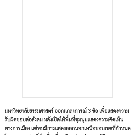
•
เกม
•
วิทยาศาสตร์
•
SMEs
•
หุ้น
•
อินโดจีน
•
กองทุนรวม
•
Celeb Online
•
Factcheck
•
ญี่ปุ่น
•
News1
•
Gotomanager
มหาวิทยาลัยธรรมศาสตร์ ออกแถลงการณ์ 3 ข้อ เพื่อแสดงความ
รับผิดชอบต่อสังคม หลังเปิดให้พื้นที่ชุมนุมแสดงความคิดเห็น
ทางการเมือง แต่พบมีการแสดงออกนอกเหนือขอบเขตที่กำหนด