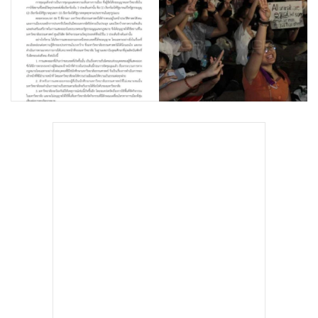
•
Good health & Well-being
•
Green Innovation & SD
•
Management & HR
•
MGR Live
•
Infographic
•
การเมือง
•
ท่องเที่ยว
•
กีฬา
•
ต่างประเทศ
•
Special Scoop
•
เศรษฐกิจ-ธุรกิจ
•
จีน
•
ชุมชน-คุณภาพชีวิต
•
อาชญากรรม
•
Motoring