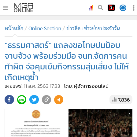
•
หน้าหลัก
หน้าหลัก
Online Section
ข่าวลีด+ข่าวย่อยประจำวัน
•
ทันเหตุการณ์
•
“ธรรมศาสตร์” แถลงขอโทษปมม็อบ
ภาคใต้
•
ภูมิภาค
จาบจ้วง พร้อมร่วมมือ จนท.จัดการคน
•
Online Section
ทำผิด จ่อคุมเข้มกิจกรรมสุ่มเสี่ยง ไม่ให้
•
บันเทิง
เกิดเหตุซ้ำ
•
ผู้จัดการรายวัน
เผยแพร่:
11 ส.ค. 2563 17:33
โดย: ผู้จัดการออนไลน์
•
คอลัมนิสต์
7,836
•
ละคร
•
CbizReview
•
Cyber BIZ
•
ผู้จัดกวน