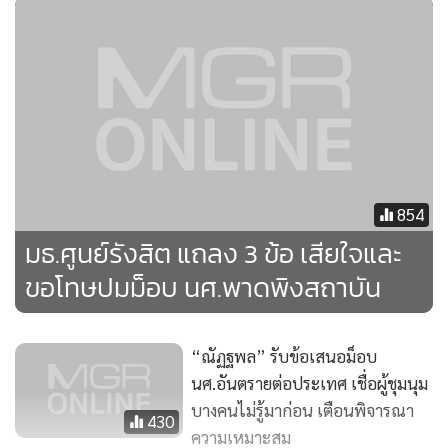
อนุญาต โดยเฉพาะอย่างยิ่งในเรื่องที่ละเอียดอ่อนต่อความรู้สึก
ของประชาชนในวงกว้าง ซึ่ง มธ.ไม่ได้นิ่งนอนใจ และจะดำเนิน
การตามมาตร การภายใต้บทบาทหน้าที่ของมหาวิทยาลัย ใน
ฐานะสถาบันอุดมศึกษาที่มุ่งผลิตบัณฑิตที่รับผิดชอบต่อสังคม ดัง
ต่อไปนี้
1. การแสดงออกที่เกินกว่าขอบเขตที่เกิดขึ้นนั้น เป็นเรื่องความ
รับผิดชอบส่วนบุคคลของผู้ที่แสดงออก ซึ่งได้มีการตกลงระหว่าง
854
ผู้จัดและเจ้าหน้าที่ตารวจในประเด็นนี้ก่อนการจัดชุมนุมแล้ว
มธ.ศูนย์รังสิต แถลง 3 ข้อ เสียใจและ
เรื่องกระบวนการทางกฎหมายโดยเฉพาะอย่างยิ่งต่อบุคคลที่มิใช่
ขอโทษปมม็อบ นศ.พาดพิงสถาบัน
นักศึกษามหาวิทยาลัยธรรมศาสตร์ จึงเป็นเรื่องการดาเนินการ
ของเจ้าหน้าที่ที่มีอานาจหน้าที่ โดยมหาวิทยาลัยจะให้ความร่วม
“ณัฏฐพล” รับข้อเสนอม็อบ
มือและให้ความเป็นธรรมต่อทุกฝ่าย
นศ.อันตรายต่อประเทศ เชื่อผู้ชุมนุม
บางคนไม่รู้มาก่อน เตือนพิจารณา
2. สำหรับการแสดงออกของผู้ที่เป็นนักศึกษามหาวิทยาลัย
430
ความเหมาะสม
ธรรมศาสตร์ ที่ไม่เหมาะสมนั้น มหาวิทยาลัยจะดำเนินการอย่าง