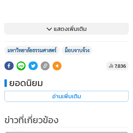
แสดงเพิ่มเติม
มหาวิทยาลัยธรรมศาสตร์
ม็อบจาบจ้วง
ทั้งนี้ ตลอดระยะเวลา 86 ปี ที่ผ่านมา มธ.ได้ดำรงตนอยู่ในหน้า
7,836
ประวัติศาสตร์สังคม และการเมืองบนหลักการประชาธิปไตยอันมี
พระมหากษัตริย์ทรงเป็นประมุข และเปิดกว้างทางความคิดเห็น
ยอดนิยม
และส่งเสริมเสรีภาพในการแสดงออกในขอบเขตของรัฐธรรมนูญ
และกฎหมาย จึงได้อนุญาตให้ใช้สถานที่ใน มธ.ศูนย์รังสิต จัด
อ่านเพิ่มเติม
กิจกรรมตามวัตถุประสงค์ที่ขอไว้ใน 3 ประเด็นข้างต้นเท่านั้น
ข่าวที่เกี่ยวข้อง
อย่างไรก็ตาม ได้เกิดการแสดงออกนอกเหนือขอบเขตที่ได้ขอ