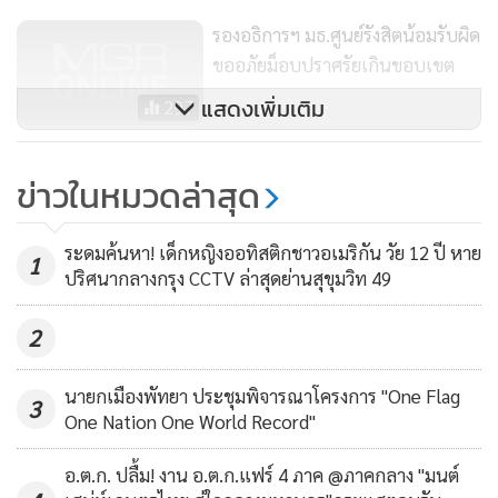
เป็นธรรมตามข้อเท็จจริงภายใต้ข้อบังคับของมหาวิทยาลัย
รองอธิการฯ มธ.ศูนย์รังสิตน้อมรับผิด
ขออภัยม็อบปราศรัยเกินขอบเขต
3. มหาวิทยาลัยจะป้องกันมิให้เหตุการณ์เช่นนี้เกิดขึ้นอีก โดยจะ
แสดงเพิ่มเติม
297
เคร่งครัดเรื่องการใช้พื้นที่จัดกิจกรรมในมหาวิทยาลัย และจะไม่
รมว.ศธ.ชี้ นศ.มีสิทธิชุมนุมการเมือง
อนุญาตให้ใช้พื้นที่มหาวิทยาลัยจัดกิจกรรมที่มีลักษณะ
ข่าวในหมวดล่าสุด
แต่ผ่านช่องทางสภาฯ เป็นรูปธรรม
เคลื่อนไหวทางการเมืองที่สุ่มเสี่ยงต่อการละเมิดกฎหมาย
ได้จริง
234
ระดมค้นหา! เด็กหญิงออทิสติกชาวอเมริกัน วัย 12 ปี หาย
สุดท้ายนี้ มหาวิทยาลัยธรรมศาสตร์ขอแสดงจุดยืนว่า
1
ปริศนากลางกรุง CCTV ล่าสุดย่านสุขุมวิท 49
มหาวิทยาลัยยึดมั่นในระบอบประชาธิปไตยอันมีพระมหากษัตริย์
ทรงเป็นประมุข และมหาวิทยาลัยสนับสนุนการใช้สิทธิเสรีภาพ
2
ของนักศึกษาภายใต้กรอบแห่งรัฐธรรมนูญและกฎหมายของราช
อาณาจักรไทย ตลอดจนศีลธรรมอันดีของสังคม
นายกเมืองพัทยา ประชุมพิจารณาโครงการ "One Flag
3
One Nation One World Record"
อ.ต.ก. ปลื้ม! งาน อ.ต.ก.แฟร์ 4 ภาค @ภาคกลาง "มนต์