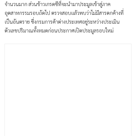
จำนวนมาก ส่วนข้าวเกรดซีที่จะนำมาประมูลเข้าสู่ภาค
•
เกม
อุตสาหกรรมรอบถัดไป ตรวจสอบแล้วพบว่าไม่มีสารตกค้างที่
•
วิทยาศาสตร์
เป็นอันตราย ซึ่งกรมการค้าต่างประเทศอยู่ระหว่างประเมิน
•
SMEs
ตัวเลขปริมาณทั้งหมดก่อนประกาศเปิดประมูลรอบใหม่
•
หุ้น
•
อินโดจีน
•
กองทุนรวม
•
Celeb Online
•
Factcheck
•
ญี่ปุ่น
•
News1
•
Gotomanager