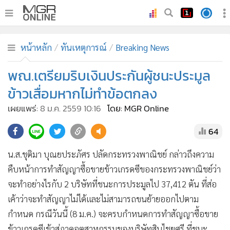
•
หน้าหลัก
หน้าหลัก
ทันเหตุการณ์
Breaking News
•
ทันเหตุการณ์
•
พณ.เตรียมริบเงินประกันผู้ชนะประมูล
ภาคใต้
•
ภูมิภาค
ข้าวเสื่อมหากไม่ทำข้อตกลง
•
Online Section
เผยแพร่:
8 ม.ค. 2559 10:16
โดย: MGR Online
•
บันเทิง
64
•
ผู้จัดการรายวัน
•
คอลัมนิสต์
น.ส.ชุติมา บุณยประภัศร ปลัดกระทรวงพาณิชย์ กล่าวถึงความ
•
ละคร
คืบหน้าการทำสัญญาซื้อขายข้าวเกรดซีของกระทรวงพาณิชย์ว่า
•
CbizReview
จะทำอย่างไรกับ 2 บริษัทที่ชนะการประมูลไป 37,412 ตัน ที่ส่อ
•
Cyber BIZ
เค้าว่าจะทำสัญญาไม่ได้และไม่สามารถขนย้ายออกไปตาม
กำหนด กรณีวันนี้ (8 ม.ค.) จะครบกำหนดการทำสัญญาซื้อขาย
•
ผู้จัดกวน
ข้าวเกรดซีเข้าสู่ภาคอุตสาหกรรมของบริษัทสินไชยศรี ที่ชนะ