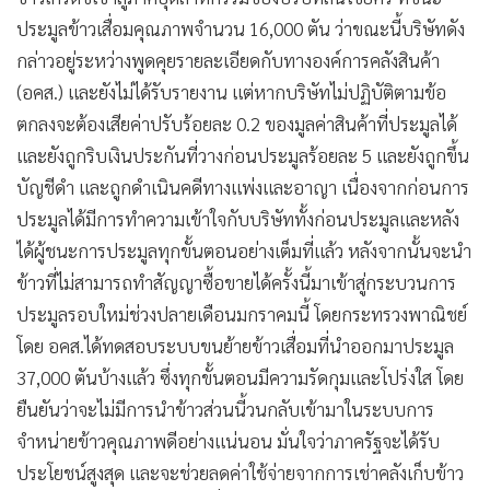
•
Good health & Well-being
ประมูลข้าวเสื่อมคุณภาพจำนวน 16,000 ตัน ว่าขณะนี้บริษัทดัง
•
Green Innovation & SD
กล่าวอยู่ระหว่างพูดคุยรายละเอียดกับทางองค์การคลังสินค้า
•
Management & HR
(อคส.) และยังไม่ได้รับรายงาน แต่หากบริษัทไม่ปฏิบัติตามข้อ
•
MGR Live
ตกลงจะต้องเสียค่าปรับร้อยละ 0.2 ของมูลค่าสินค้าที่ประมูลได้
•
Infographic
และยังถูกริบเงินประกันที่วางก่อนประมูลร้อยละ 5 และยังถูกขึ้น
•
การเมือง
บัญชีดำ และถูกดำเนินคดีทางแพ่งและอาญา เนื่องจากก่อนการ
•
ท่องเที่ยว
ประมูลได้มีการทำความเข้าใจกับบริษัททั้งก่อนประมูลและหลัง
•
กีฬา
ได้ผู้ชนะการประมูลทุกขั้นตอนอย่างเต็มที่แล้ว หลังจากนั้นจะนำ
•
ต่างประเทศ
ข้าวที่ไม่สามารถทำสัญญาซื้อขายได้ครั้งนี้มาเข้าสู่กระบวนการ
•
Special Scoop
ประมูลรอบใหม่ช่วงปลายเดือนมกราคมนี้ โดยกระทรวงพาณิชย์
•
เศรษฐกิจ-ธุรกิจ
โดย อคส.ได้ทดสอบระบบขนย้ายข้าวเสื่อมที่นำออกมาประมูล
•
จีน
37,000 ตันบ้างแล้ว ซึ่งทุกขั้นตอนมีความรัดกุมและโปร่งใส โดย
•
ชุมชน-คุณภาพชีวิต
ยืนยันว่าจะไม่มีการนำข้าวส่วนนี้วนกลับเข้ามาในระบบการ
•
จำหน่ายข้าวคุณภาพดีอย่างแน่นอน มั่นใจว่าภาครัฐจะได้รับ
อาชญากรรม
ประโยชน์สูงสุด และจะช่วยลดค่าใช้จ่ายจากการเช่าคลังเก็บข้าว
•
Motoring