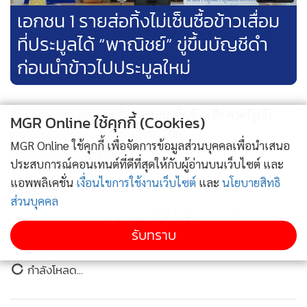
เอกชน 1 รายส่อทิ้งไม่เซ็นซื้อข้าวเสื่อม
ที่ประมูลได้ “พาณิชย์” ขู่ขึ้นบัญชีดำ
ก่อนนำข้าวไปประมูลใหม่
อุตฯเหมาซื้อข้าวเสีย คาดรัฐเจ๊ง
MGR Online ใช้คุกกี้ (Cookies)
เกือบ700ล.
MGR Online ใช้คุกกี้ เพื่อจัดการข้อมูลส่วนบุคคลเพื่อนำเสนอ
194
ประสบการณ์คอนเทนต์ที่ดีที่สุดให้กับผู้อ่านบนเว็บไซต์ และ
แอพพลิเคชั่น
เงื่อนไขการใช้งานเว็บไซต์
และ
นโยบายสิทธิ
เหมาหมด! อุตสาหกรรม 13 รายยื่น
ส่วนบุคคล
ประมูลข้าวเสีย 3.74 หมื่นตัน ให้
แสดงเพิ่มเติม
ราคาเฉลี่ยกิโลกรัมละ 5.02-5.40
รับทราบ
744
บาท
กำลังโหลด...
“พาณิชย์” เผย TOR ประมูลข้าว
เสียคลอดสัปดาห์นี้ นำร่องหลักพัน