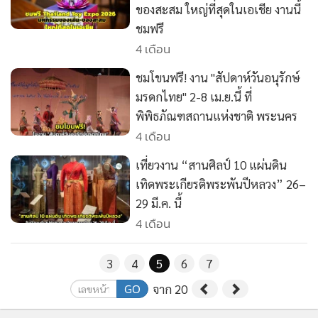
ของสะสม ใหญ่ที่สุดในเอเชีย งานนี้
ชมฟรี
4 เดือน
ชมโขนฟรี! งาน "สัปดาห์วันอนุรักษ์
มรดกไทย" 2-8 เม.ย.นี้ ที่
พิพิธภัณฑสถานแห่งชาติ พระนคร
4 เดือน
เที่ยวงาน “สานศิลป์ 10 แผ่นดิน
เทิดพระเกียรติพระพันปีหลวง” 26–
29 มี.ค. นี้
4 เดือน
3
4
5
6
7
GO
จาก 20