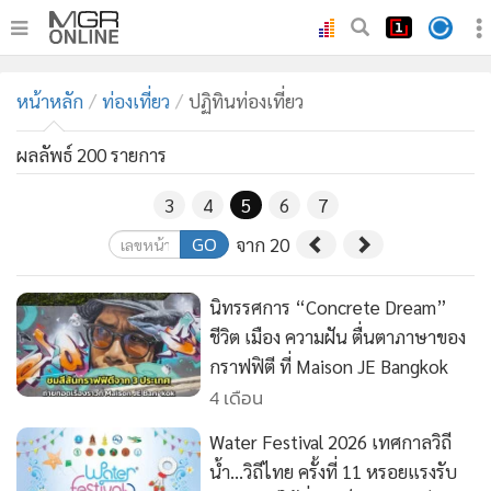
•
หน้าหลัก
หน้าหลัก
ท่องเที่ยว
ปฏิทินท่องเที่ยว
•
ทันเหตุการณ์
•
ภาคใต้
ผลลัพธ์ 200 รายการ
•
ภูมิภาค
3
4
5
6
7
•
Online Section
GO
จาก 20
•
บันเทิง
•
ผู้จัดการรายวัน
นิทรรศการ “Concrete Dream”
•
คอลัมนิสต์
ชีวิต เมือง ความฝัน ตื่นตาภาษาของ
•
ละคร
กราฟฟิตี ที่ Maison JE Bangkok
•
CbizReview
4 เดือน
•
Cyber BIZ
Water Festival 2026 เทศกาลวิถี
•
ผู้จัดกวน
น้ำ…วิถีไทย ครั้งที่ 11 หรอยแรงรับ