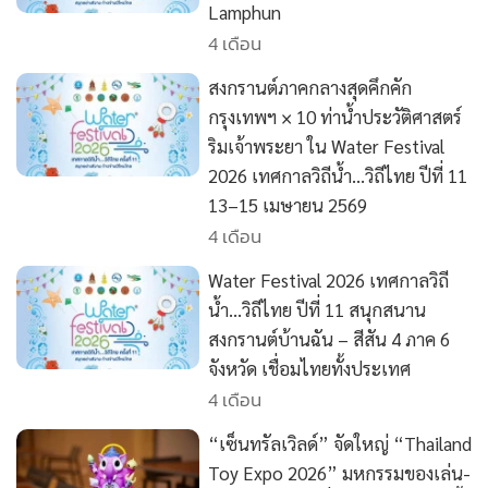
Lamphun
•
เกม
4 เดือน
•
วิทยาศาสตร์
•
SMEs
สงกรานต์ภาคกลางสุดคึกคัก
กรุงเทพฯ × 10 ท่าน้ำประวัติศาสตร์
•
หุ้น
ริมเจ้าพระยา ใน Water Festival
•
อินโดจีน
2026 เทศกาลวิถีน้ำ…วิถีไทย ปีที่ 11
•
กองทุนรวม
13–15 เมษายน 2569
•
Celeb Online
4 เดือน
•
Factcheck
Water Festival 2026 เทศกาลวิถี
•
ญี่ปุ่น
น้ำ…วิถีไทย ปีที่ 11 สนุกสนาน
•
News1
สงกรานต์บ้านฉัน – สีสัน 4 ภาค 6
•
Gotomanager
จังหวัด เชื่อมไทยทั้งประเทศ
4 เดือน
“เซ็นทรัลเวิลด์” จัดใหญ่ “Thailand
Toy Expo 2026” มหกรรมของเล่น-