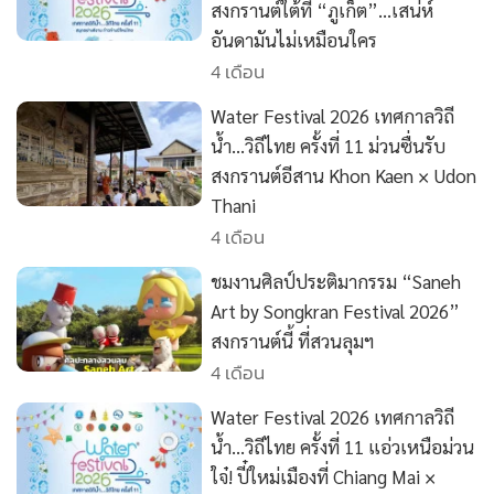
•
Good health & Well-being
สงกรานต์ใต้ที่ “ภูเก็ต”…เสน่ห์
•
Green Innovation & SD
อันดามันไม่เหมือนใคร
•
Management & HR
4 เดือน
•
MGR Live
Water Festival 2026 เทศกาลวิถี
•
Infographic
น้ำ…วิถีไทย ครั้งที่ 11 ม่วนซื่นรับ
•
การเมือง
สงกรานต์อีสาน Khon Kaen × Udon
•
ท่องเที่ยว
Thani
4 เดือน
•
กีฬา
•
ต่างประเทศ
ชมงานศิลป์ประติมากรรม “Saneh
•
Special Scoop
Art by Songkran Festival 2026”
สงกรานต์นี้ ที่สวนลุมฯ
•
เศรษฐกิจ-ธุรกิจ
4 เดือน
•
จีน
•
ชุมชน-คุณภาพชีวิต
Water Festival 2026 เทศกาลวิถี
•
อาชญากรรม
น้ำ…วิถีไทย ครั้งที่ 11 แอ่วเหนือม่วน
ใจ๋! ปี๋ใหม่เมืองที่ Chiang Mai ×
•
Motoring