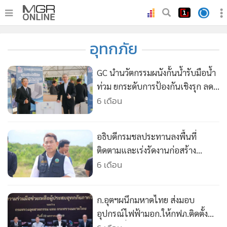
•
หน้าหลัก
อุทกภัย
•
ทันเหตุการณ์
•
ภาคใต้
GC นำนวัตกรรมผนังกั้นน้ำรับมือน้ำ
•
ภูมิภาค
ท่วม ยกระดับการป้องกันเชิงรุก ลด
ความสูญเสียอย่างยั่งยืน
6 เดือน
•
Online Section
•
บันเทิง
•
ผู้จัดการรายวัน
อธิบดีกรมชลประทานลงพื้นที่
•
คอลัมนิสต์
ติดตามและเร่งรัดงานก่อสร้าง
โครงการสำคัญ จ.นครศรีธรรมราช
6 เดือน
•
ละคร
•
CbizReview
•
Cyber BIZ
ก.อุตฯผนึกมหาดไทย ส่งมอบ
•
ผู้จัดกวน
อุปกรณ์ไฟฟ้ามอก.ให้กฟภ.ติดตั้งฟรี