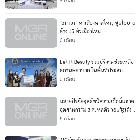
•
Good health & Well-being
ให้บ้านที่ถูกน้ำท่วม
6 เดือน
•
Green Innovation & SD
•
Management & HR
"ธนาธร" หาเสียงหาดใหญ่ ชูนโยบาย
•
MGR Live
ส้าง 15 หัวเมืองใหม่
•
Infographic
6 เดือน
•
การเมือง
•
ท่องเที่ยว
Let It Beauty ร่วมบริจาคช่วยเหลือ
•
กีฬา
สถานพยาบาล ในพื้นที่ประสบ
•
ต่างประเทศ
อุทกภัยภาคใต้ของประเทศไทย
6 เดือน
•
Special Scoop
•
เศรษฐกิจ-ธุรกิจ
หลายปัจจัยฉุดดัชนีความเชื่อมั่นภาค
•
จีน
อุตสาหกรรม ธ.ค. หดตัว วอนรัฐเร่ง
•
ชุมชน-คุณภาพชีวิต
ดูแลค่าเงินบาท
6 เดือน
•
อาชญากรรม
•
Motoring