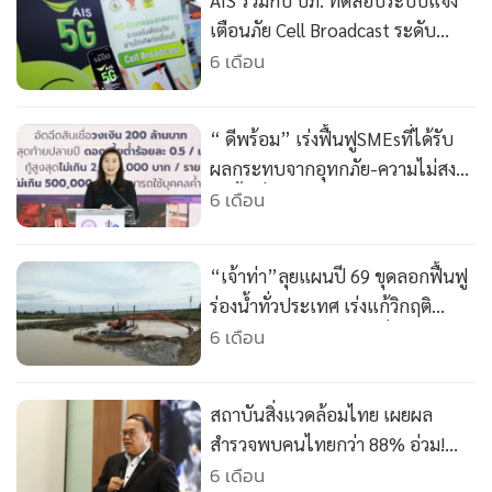
AIS ร่วมกับ ปภ. ทดสอบระบบแจ้ง
•
เกม
เตือนภัย Cell Broadcast ระดับ
•
วิทยาศาสตร์
ประเทศ
6 เดือน
•
SMEs
•
หุ้น
“ ดีพร้อม” เร่งฟื้นฟูSMEsที่ได้รับ
•
อินโดจีน
ผลกระทบจากอุทกภัย-ความไม่สงบ
•
กองทุนรวม
ในพื้นที่ชายแดน คาดสร้างมูลค่า
6 เดือน
•
Celeb Online
ศก.กว่า 840 ล้านบาท
•
Factcheck
“เจ้าท่า”ลุยแผนปี 69 ขุดลอกฟื้นฟู
•
ญี่ปุ่น
ร่องน้ำทั่วประเทศ เร่งแก้วิกฤติ
•
News1
สงขลา – หาดใหญ่ ลดเสี่ยงน้ำท่วม
6 เดือน
•
Gotomanager
ซ้ำ
สถาบันสิ่งแวดล้อมไทย เผยผล
สำรวจพบคนไทยกว่า 88% อ่วม!
เจอมลพิษรุนแรง PM2.5 นำโด่ง
6 เดือน