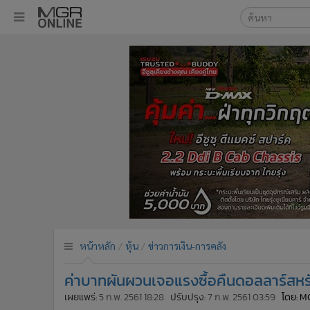
เลือกเครื่องมือท
•
หน้าหลัก
ค้นหา
•
ทันเหตุการณ์
Google
•
ภาคใต้
•
ภูมิภาค
MGR Onl
•
Online Section
ค้นหาขั
•
บันเทิง
•
ผู้จัดการรายวัน
•
คอลัมนิสต์
•
ละคร
•
CbizReview
•
Cyber BIZ
หน้าหลัก
หุ้น
ข่าวการเงิน-การคลัง
•
ผู้จัดกวน
ค่าบาทผันผวนเจอแรงซื้อคืนดอลลาร์สหร
•
Good health & Well-being
•
Green Innovation & SD
เผยแพร่:
5 ก.พ. 2561 18:28
ปรับปรุง:
7 ก.พ. 2561 03:59
โดย: M