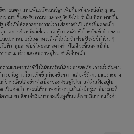
ที่อัตราผลตอบแทนพันธบัตรสหรัฐฯ เพิ่มขึ้นหลังเฟดส่งสัญญาณ
งบวกมากขึ้นต่อกิจกรรมทางเศรษฐกิจ ยิ่งไปกว่านั้น ทิศทางขาขึ้น
ฐฯ ซึ่งทำให้ตลาดคาดการณ์ว่า เฟดอาจจำเป็นต้องขึ้นดอกเบี้ย
งทุนเทขายสินทรัพย์เสี่ยง อาทิ หุ้น และสินค้าโภคภัณฑ์ ท่ามกลาง
ว และสภาพคล่องในตลาดจะตึงตัวในไม่ช้า ส่วนปัจจัยชี้นำอื่น ๆ
วันที่ 8 กุมภาพันธ์ โดยตลาดคาดว่า บีโออี จะขึ้นดอกเบี้ยใน
สหราชอาณาจักร และสหภาพยุโรป กำลังคืบหน้า
นบาทตามแรงขายทำกำไรในสินทรัพย์เสี่ยง อาจสะท้อนการเริ่มต้นของ
รปรับฐานนี้อาจเกิดขึ้นเพียงชั่วคราว แต่บ่งชี้ถึงความเปราะบาง
ับการเติบโตอย่างต่อเนื่องของเศรษฐกิจโลก แต่เงินเฟ้ออยู่ใน
เป็นค่อยไป ส่งผลให้สภาพคล่องส่วนเกินยังมีอยู่มากในระยะที่
ัตราแลกเปลี่ยนค่าเงินบาทจะเพิ่มสูงขึ้นหลังจากเงินบาทแข็งค่า