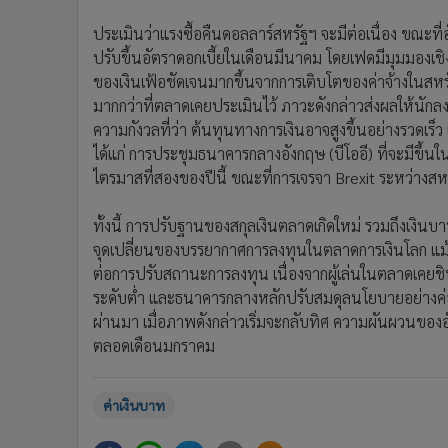
ประเมินว่าแรงซื้อคืนดอลลาร์สหรัฐฯ จะมีต่อเนื่อง ขณะ
ปรับขึ้นอัตราดอกเบี้ยในเดือนมีนาคม โดยเฟดมีมุมมองเชิ
ของเงินเฟ้อชัดเจนมากขึ้นจากการเติบโตของค่าจ้างในสหรั
มากกว่าที่ตลาดเคยประเมินไว้ ภาวะดังกล่าวส่งผลให้นักล
ความกังวลที่ว่า ต้นทุนทางการเงินอาจสูงขึ้นอย่างรวดเร็
ได้แก่ การประชุมธนาคารกลางอังกฤษ (บีโออี) ที่จะมีขึ้นใน
ไตรมาสที่สองของปีนี้ ขณะที่การเจรจา Brexit ระหว่าง
ทั้งนี้ การปรับฐานของสกุลเงินตลาดเกิดใหม่ รวมถึงเงิ
จุดเปลี่ยนของบรรยากาศการลงทุนในตลาดการเงินโลก แม้กา
ต่อการปรับสถานะการลงทุน เนื่องจากผู้เล่นในตลาดเคยชินก
ระดับต่ำ และธนาคารกลางหลักปรับสมดุลนโยบายอย่างค่อย
ผ่านมา เมื่อภาพดังกล่าวเริ่มจะกลับทิศ ความผันผวนของอ
ตลอดเดือนมกราคม
ค่าเงินบาท