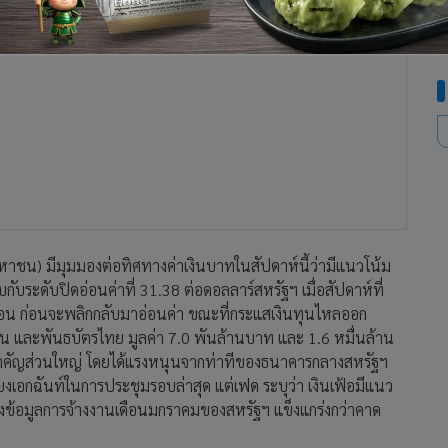
มหาชน) มีมุมมองต่อทิศทางค่าเงินบาทในสัปดาห์นี้ว่ามีแนวโน้ม
บระดับปิดอ่อนค่าที่ 31.38 ต่อดอลลาร์สหรัฐฯ เมื่อสัปดาห์ที่
ือน ก่อนจะพลิกกลับมาอ่อนค่า ขณะที่กระแสเงินทุนไหลออก
หุ้น และพันธบัตรไทย มูลค่า 7.0 พันล้านบาท และ 1.6 หมื่นล้าน
นสำคัญส่วนใหญ่ โดยได้แรงหนุนจากท่าทีของธนาคารกลางสหรัฐฯ
สียงเอกฉันท์ในการประชุมรอบล่าสุด แต่เฟด ระบุว่า เงินเฟ้อมีแนว
นหลังข้อมูลการจ้างงานเดือนมกราคมของสหรัฐฯ แข็งแกร่งกว่าคาด