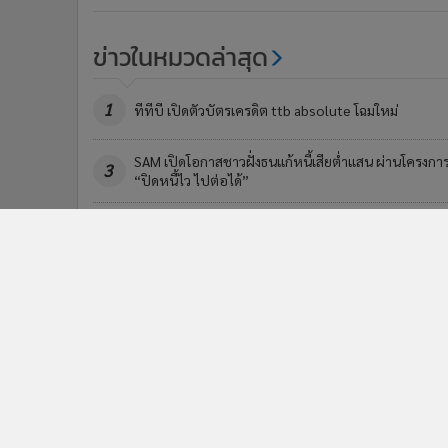
ข่าวในหมวดล่าสุด
1
ทีทีบี เปิดตัวบัตรเครดิต ttb absolute โฉมใหม่
SAM เปิดโอกาสชาวฝั่งธนแก้หนี้เสียต่ำแสน ผ่านโครงกา
3
“ปิดหนี้ไว ไปต่อได้”
ข่า
ติดตามข่าวสารผ่านทาง LIN