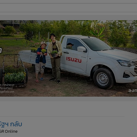
ี่ใช้
ine
้นสูง
ัฐฯ กลับ
GR Online