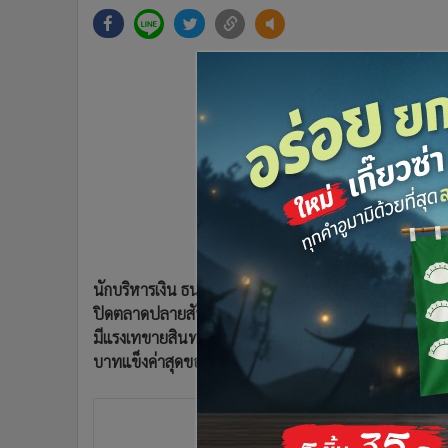
•
Management & HR
•
MGR Live
•
Infographic
•
การเมือง
•
ท่องเที่ยว
•
กีฬา
•
ต่างประเทศ
•
Special Scoop
•
เศรษฐกิจ-ธุรกิจ
•
จีน
•
ชุมชน-คุณภาพชีวิต
นักบริหารเงิน ธนาคารพาณิชย์กล่าวว่า เงินบาทวานนี้เป
•
อาชญากรรม
ปิดตลาดปลายสัปดาห์ก่อนที่ระดับ 31.38 บาทต่อดอลลาร
•
Motoring
มีแรงเทขายสินทรัพย์เสี่ยงต่อเนื่องทั้งตลาดหุ้น และตลาด
•
เกม
บาทแข็งค่าสุดของวันที่ระดับ 31.45 บาทต่อดอลลาร์สหร
•
วิทยาศาสตร์
•
SMEs
•
หุ้น