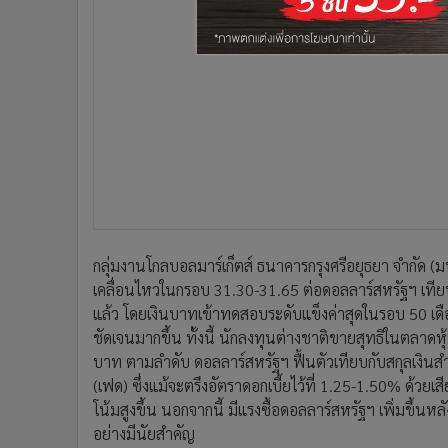
•
อินโดจีน
•
กองทุนรวม
•
Celeb Online
•
Factcheck
•
ญี่ปุ่น
•
News1
•
Gotomanager
กลุ่มงานโกลบอลมาร์เก็ตส์ ธนาคารกรุงศรีอยุธยา จำกัด (
เคลื่อนไหวในกรอบ 31.30-31.65 ต่อดอลลาร์สหรัฐฯ เทียบกั
แล้ว โดยเงินบาทเข้าทดสอบระดับแข็งค่าสุดในรอบ 50 เด
ชัดเจนมากขึ้น ทั้งนี้ นักลงทุนต่างชาติขายสุทธิในตลาด
บาท ตามลำดับ ดอลลาร์สหรัฐฯ ฟื้นตัวเทียบกับสกุลเงิ
(เฟด) ซึ่งแม้จะตรึงอัตราดอกเบี้ยไว้ที่ 1.25-1.50% ด้วยเ
โน้มสูงขึ้น นอกจากนี้ มีแรงซื้อดอลลาร์สหรัฐฯ เพิ่มขึ้
อย่างมีนัยสำคัญ