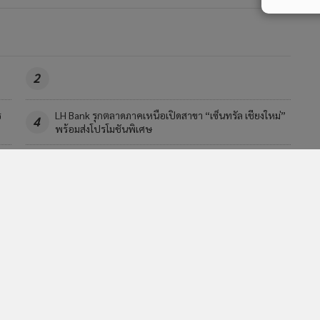
2
ร
LH Bank รุกตลาดภาคเหนือเปิดสาขา “เซ็นทรัล เชียงใหม่”
4
พร้อมส่งโปรโมชันพิเศษ
วอื่นในหมวด
MGR Online Application
E