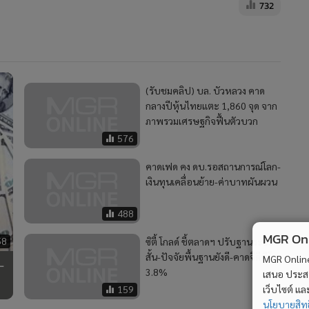
732
(รับชมคลิป) บล. บัวหลวง คาด
กลางปีหุ้นไทยแตะ 1,860 จุด จาก
ภาพรวมเศรษฐกิจฟื้นตัวบวก
576
คาดเฟด คง ดบ.รอสถานการณ์โลก-
เงินทุนเคลื่อนย้าย-ค่าบาทผันผวน
488
MGR Onli
58
ซิตี้ โกลด์ ชี้ตลาดฯ ปรับฐานระยะ
สั้น-ปัจจัยพื้นฐานยังดี-คาดจีดีพีโต
MGR Online 
-
3.8%
เสนอ ประสบก
159
เว็บไซต์ แ
นโยบายสิทธ