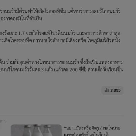
ันว่านมวัวมีส่วนทำให้เกิดโรคออทิซึม แต่พบว่าการงดบริโภคนมวัว
ของกรดอะมิโนที่จำเป็น
เพียงร้อยละ 1.7 จะเกิดโรคแพ้โปรตีนนมวัว และจากการศึกษาล่าสุด
บการเกิดโรคหอบหืด การหายใจลำบากมีเสียงหวีด โรคภูมิแพ้ผิวหนัง
างต้น ร่วมกับคุณค่าทางโภชนาการของนมวัว ซึ่งถือเป็นแหล่งอาหาร
ียนบริโภคนมวัววันละ 3 แก้ว (แก้วละ 200 ซีซี) ส่วนเด็กวัยเรียนขึ้น
3,895
“นม”...มิตรหรือศัตรู / พลโทนาย
แพทย์ สมศักดิ์ เถกิงเกียรติ