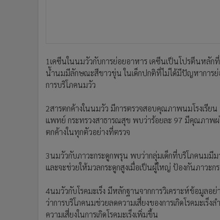
1เคซีนในนมวัวกับการย่อยอาหาร เคซีนเป็นโปรตีนหลักท
น้ำนมมีลักษณะสีขาวขุ่น ในเด็กปกติที่ไม่ได้มีปัญหาการ
การบริโภคนมวัว
2สารตกค้างในนมวัว มีการตรวจสอบคุณภาพนมโรงเรียน ท
แพทย์ กระทรวงสาธารณสุข พบว่าร้อยละ 97 มีคุณภาพผ่า
ตกค้างในทุกตัวอย่างที่ตรวจ
3นมวัวกับภาวะกระดูกพรุน พบว่ากลุ่มเด็กที่บริโภคนมมีมว
และจะช่วยให้มวลกระดูกสูงเมื่อเป็นผู้ใหญ่ ป้องกันภาวะกระ
4นมวัวกับโรคมะเร็ง มีหลักฐานจากการวิเคราะห์ข้อมูลอย
ว่าการบริโภคนมช่วยลดความเสี่ยงของการเกิดโรคมะเร็งลำ
ความเสี่ยงในการเกิดโรคมะเร็งเพิ่มขึ้น