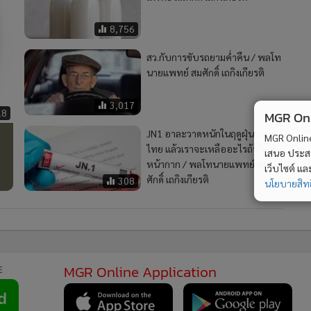
8,756
สว.กับการขับรถยามค่ำคืน / พลโท
นายแพทย์ สมศักดิ์ เถกิงเกียรติ
3,017
18
MGR Onli
JN1 อาละวาดหนักในฤดูฝุ่นของ
MGR Online 
ไทย แล้วเราจะเหลืออะไรถ้าไม่ใส่
เสนอ ประสบก
หน้ากาก / พลโทนายแพทย์ สม
เว็บไซต์ แ
ศักดิ์ เถกิงเกียรติ
308
นโยบายสิทธ
MGR Online Application
E