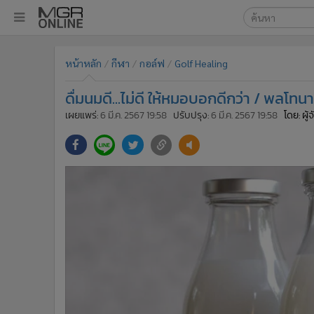
เลือกเครื่องมือท
•
หน้าหลัก
หน้าหลัก
กีฬา
กอล์ฟ
Golf Healing
ค้นหา
•
ทันเหตุการณ์
Google
•
ภาคใต้
ดื่มนมดี...ไม่ดี ให้หมอบอกดีกว่า / พลโทน
•
ภูมิภาค
MGR Onl
เผยแพร่:
6 มี.ค. 2567 19:58
ปรับปรุง:
6 มี.ค. 2567 19:58
โดย: ผู
•
Online Section
ค้นหาขั
•
บันเทิง
•
ผู้จัดการรายวัน
•
คอลัมนิสต์
•
ละคร
•
CbizReview
•
Cyber BIZ
•
ผู้จัดกวน
•
Good health & Well-being
•
Green Innovation & SD