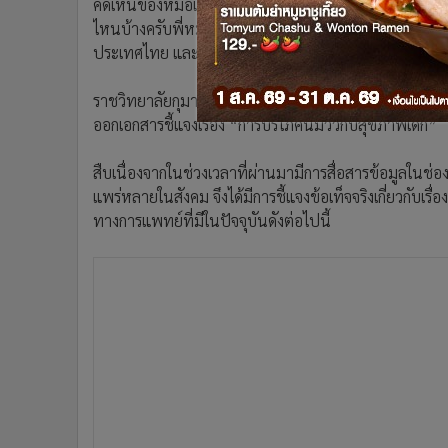
คิดเห็นของหมอเองหรือเปล่า...มีเอกสารสนับสนุนอ้างอิ
•
อินโดจีน
ไหนบ้างครับพี่หมอ เก่งจะได้ดื่มอย่างสนิทใจหน่อย” 
•
กองทุนรวม
ประเทศไทย และ3สมาคมโภชนาการเด็กแห่งประเทศไทย 
•
Celeb Online
•
Factcheck
ราชวิทยาลัยกุมารแพทย์แห่งประเทศไทย ร่วมกับสมาคม
ออกเอกสารชี้แจงเรื่อง “การบริโภคนมวัวกับสุขภาพเด็ก”
•
ญี่ปุ่น
•
News1
สืบเนื่องจากในช่วงเวลาที่ผ่านมามีการสื่อสารข้อมูลในช่
•
Gotomanager
แพร่หลายในสังคม จึงได้มีการชี้แจงข้อเท็จจริงเกี่ยวกับเร
ทางการแพทย์ที่มีในปัจจุบันดังต่อไปนี้