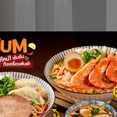
เถกิงเกียรติ แพทย์ผู้เชี่ยวชาญด้านกระดูกประจำโรงพยาบาลพระ
แลผู้ป่วยมากกว่า 30 ปี somsak_doctor@hotmail.com”
อ “วันนี้เฮียก็เจอบทความที่บอกว่านมเป็นอันตรายต่อสุขภาพ
ก่งจำได้” เจ้าเก่งเสนอตัวเป็นพยาน เฮียชูพูดต่อ “อันนี้เป็นความ