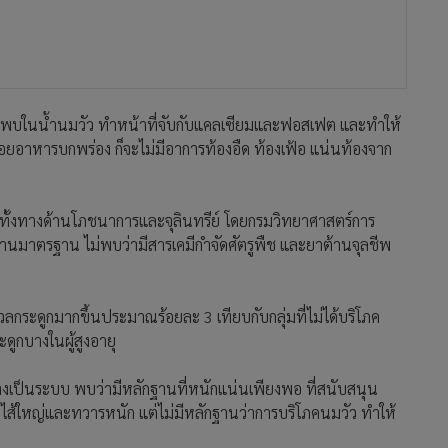
ี่พบในน้ำนมวัว ทำหน้าที่จับกับแคลเซียมและฟอสเฟต และทำให้
ย่อยอาหารบกพร่อง ก็จะไม่มีอาการท้องอืด ท้องเฟ้อ แน่นท้องจาก
ั้งทางด้านโภชนาการและจุลินทรีย์ โดยกรมวิทยาศาสตร์การ
นมาตรฐาน ไม่พบว่ามีสารเคมีกำจัดศัตรูพืช และยาต้านจุลชีพ
ลกระดูกมากขึ้นประมาณร้อยละ 3 เทียบกับกลุ่มที่ไม่ได้บริโภค
ดูกบางในผู้สูงอายุ
่างเป็นระบบ พบว่ามีหลักฐานที่หนักแน่นเพียงพอ ที่สนับสนุน
ไส้ใหญ่และทวารหนัก แต่ไม่มีหลักฐานว่าการบริโภคนมวัว ทำให้