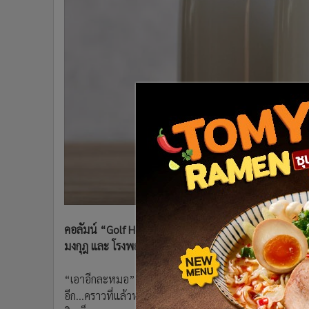
•
Management & HR
•
MGR Live
•
Infographic
•
การเมือง
•
ท่องเที่ยว
•
กีฬา
•
ต่างประเทศ
•
Special Scoop
•
เศรษฐกิจ-ธุรกิจ
•
จีน
•
ชุมชน-คุณภาพชีวิต
•
อาชญากรรม
•
Motoring
คอลัมน์ “Golf Healing” โดย “พลโทนายแพทย์ สมศักดิ์ 
มงกุฎ และ โรงพยาบาลรามคำแหง มีประสบการณ์ในการดู
•
เกม
•
วิทยาศาสตร์
“เอาอีกละหมอ” คุณชูสง่าเปรยถึงเรื่องค้างคาใจกับพี่หม
•
SMEs
อีก...คราวที่แล้วหมอบอกว่าดื่มได้วันละ 2 แก้ว” “ใช่ครับเ
•
หุ้น