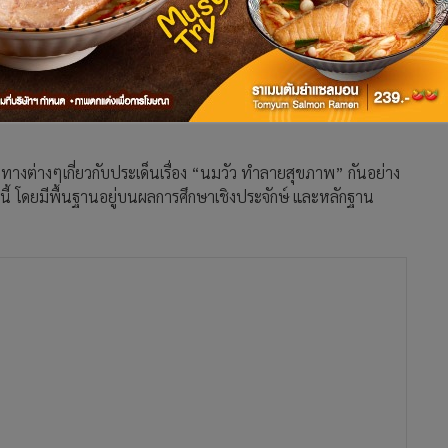
งไหม?” “มีสิครับเฮีย 3 หน่วยงานเลยล่ะ” พี่หมอตอบ “หน่วยงาน
“1ราชวิทยาลัยกุมารแพทย์แห่งประเทศไทย 2สมาคมกุมารแพทย์แห่ง
พอไหมครับ3หน่วยงาน” พี่หมอสรุป
กุมารแพทย์ และสมาคมโภชนาการเด็กแห่งประเทศไทย ร่วมกัน
องทางต่างๆเกี่ยวกับประเด็นเรื่อง “นมวัว ทำลายสุขภาพ” กันอย่าง
ื่องนี้ โดยมีพื้นฐานอยู่บนผลการศึกษาเชิงประจักษ์ และหลักฐาน