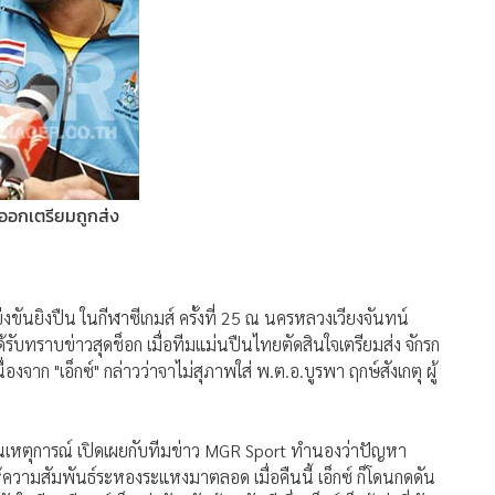
ไม่ออกเตรียมถูกส่ง
ันยิงปืน ในกีฬาซีเกมส์ ครั้งที่ 25 ณ นครหลวงเวียงจันทน์
ทราบข่าวสุดช็อก เมื่อทีมแม่นปืนไทยตัดสินใจเตรียมส่ง จักรก
องจาก "เอ็กซ์" กล่าวว่าจาไม่สุภาพใส่ พ.ต.อ.บูรพา ฤกษ์สังเกตุ ผู้
่ในเหตุการณ์ เปิดเผยกับทีมข่าว MGR Sport ทำนองว่าปัญหา
ห้ความสัมพันธ์ระหองระแหงมาตลอด เมื่อคืนนี้ เอ็กซ์ ก็โดนกดดัน