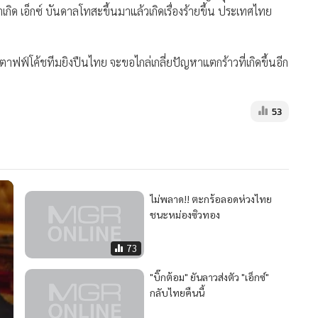
ไม่พลาด!! ตะกร้อลอดห่วงไทย
ชนะหม่องซิวทอง
73
"บิ๊กต้อม" ยันลาวส่งตัว "เอ็กซ์"
กลับไทยคืนนี้
32
37
“ซูเปอร์เอ็กซ์”เปรี้ยวได้ใจ ตร.ลาว
หิ้วปีกส่งกลับไทย
58
MGR Online Application
E