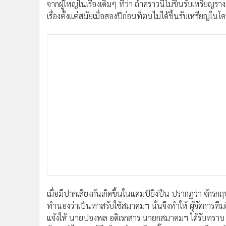
จากผู้ใหญ่ในเรื่องเดิมๆ ที่ว่า ถ้าคราวนี้ไม่ขึ้นรับเหรียญราง
•
อินโดจีน
เรื่องตั้งแต่สมัยเมื่อสองปีก่อนที่ตนไม่ได้ขึ้นรับเหรียญในโ
•
กองทุนรวม
•
Celeb Online
•
Factcheck
เมื่อมีปากเสียงกันเกิดขึ้นในแคมป์ยิงปืน ปรากฏว่า จักรกฤ
•
ญี่ปุ่น
ทำนองว่าเป็นทาสรับใช้สมาคมฯ นั่นจึงทำให้ ผู้จัดการทีมยิ
•
News1
แจ้งให้ นายปองพล อดิเรกสาร นายกสมาคมฯ ได้รับทราบ เช
ทีมชาติไทยชุดสู้ศึกซีเกมส์ รวมถึง "บิ๊กจา" พล.ต.จารึก
•
Gotomanager
ไฟเขียวให้สมาคมเป็นผู้ตัดสินใจดำเนินการแล้ว
ซึ่งทีมข่าว MGR Sport ได้มีการสอบถามความจริงที่เกิดขึ้นแ
ผมอยู่ตลอด ถ้าไม่ทำอย่างโน้นอย่างนี้ ไม่รักษากฎระเบียบ
ในนามคนไทย ไม่ใช่แข่งในนามใคร ส่วนตัวผมอยากแข่งต่อให
ผมกลับคงทำอะไรไม่ได้ เพราะผมไม่มีอำนาจ"
"ส่วนเรื่องที่เกิดขึ้น ผมก็สุดจะทนแล้วเหมือนกัน ถ้าจะส
ขออยู่เชียร์เพื่อนต่อไป เรื่องนี้ผมก็ไม่รู้ว่าทางโอลิม
ยุติธรรมเกิดขึ้น ปล่อยให้ผู้นำใช้อำนาจกับผู้น้อยอยู่อย่าง
เดินทางกลับด้วยกัน เพราะต่างก็ทนไม่ไหวแล้ว อย่างไรก็ตาม 