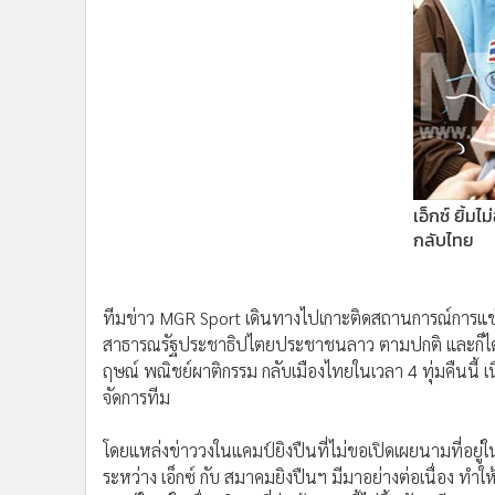
•
Management & HR
•
MGR Live
•
Infographic
•
การเมือง
•
ท่องเที่ยว
•
กีฬา
•
ต่างประเทศ
เอ็กซ์ ยิ้ม
•
Special Scoop
กลับไทย
•
เศรษฐกิจ-ธุรกิจ
•
จีน
•
ชุมชน-คุณภาพชีวิต
ทีมข่าว MGR Sport เดินทางไปเกาะติดสถานการณ์การแข่งข
•
อาชญากรรม
สาธารณรัฐประชาธิปไตยประชาชนลาว ตามปกติ และก็ได้รับ
•
Motoring
ฤษณ์ พณิชย์ผาติกรรม กลับเมืองไทยในเวลา 4 ทุ่มคืนนี้ เนื่
•
เกม
จัดการทีม
•
วิทยาศาสตร์
โดยแหล่งข่าววงในแคมป์ยิงปืนที่ไม่ขอเปิดเผยนามที่อยู
•
SMEs
ระหว่าง เอ็กซ์ กับ สมาคมยิงปืนฯ มีมาอย่างต่อเนื่อง ทำใ
•
หุ้น