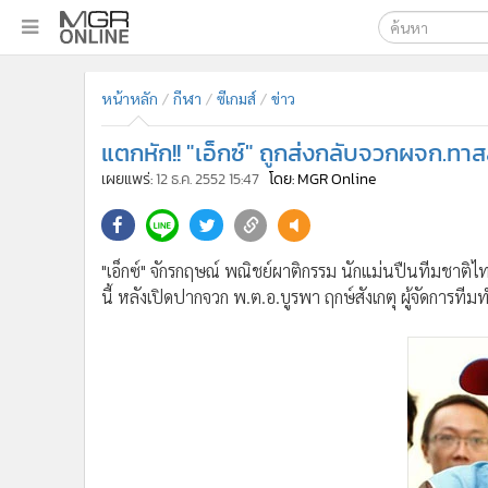
เลือกเครื่องมือท
•
หน้าหลัก
หน้าหลัก
กีฬา
ซีเกมส์
ข่าว
ค้นหา
•
ทันเหตุการณ์
Google
•
ภาคใต้
แตกหัก!! "เอ็กซ์" ถูกส่งกลับจวกผจก.ท
•
ภูมิภาค
MGR Onl
เผยแพร่:
12 ธ.ค. 2552 15:47
โดย: MGR Online
•
Online Section
ค้นหาขั
•
บันเทิง
•
ผู้จัดการรายวัน
"เอ็กซ์" จักรกฤษณ์ พณิชย์ผาติกรรม นักแม่นปืนทีมชาติไทย
•
คอลัมนิสต์
นี้ หลังเปิดปากจวก พ.ต.อ.บูรพา ฤกษ์สังเกตุ ผู้จัดการ
•
ละคร
•
CbizReview
•
Cyber BIZ
•
ผู้จัดกวน
•
Good health & Well-being
•
MGR Live