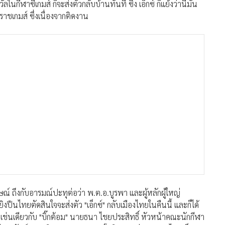
วัลในกีฬาซีเกมส์ ก็จะส่งตัวกลับบ้านทันที ซึ่ง เอ็กซ์ ก็แย้งว่านี่มัน
คราชเกมส์ ซึ่งเนื่องจากติดงาน
ษณ์ ถึงกับอารมณ์ปะทุต่อว่า พ.ต.อ.บูรพา และผู้หลักผู้ใหญ่
งปืนไทยตัดสินใจจะส่งตัว "เอ็กซ์" กลับเมืองไทยในคืนนี้ และก็ได้
่นเดียวกับ "บิ๊กต้อม" นายธนา ไชยประสิทธิ์ หัวหน้าคณะนักกีฬา
 อารีราชกัณย์ เลขาธิการคณะกรรมการโอลิมปิกแห่งประเทศไทย ก็เปิด
ละก็ได้คำตอบจาก "เอ็กซ์" ดังนี้ "พวกนั้นชอบเอาเรื่องเก่าๆ มาขู่
ก็จะส่งตัวกลับ ผมก็ทนไม่ไหว เพราะผมไม่ใช่ขี้ข้าใคร มาแข่งยิงปืน
้ทีมอยู่แล้ว เพราะผมเป็นนักกีฬา เป็นนักสู้ แต่ถ้าพวกนั้นจะส่ง
่งผมกลับ ยึดไอดีการ์ดผม แล้วผมจะไม่กลับใครจะทำไม ในเมื่อผมจะ
ปิกไทยและการกีฬาแห่งประเทศไทยทำอะไรกันอยู่ ปล่อยให้ความอ
นี้ ซึ่งถ้าผมต้องกลับจริงๆ โอภาส เรืองปัญญาวุฒิ ก็จะไม่ยิงและจะ
เรายืนยันจะรับใช้ชาติต่อไป ผมจะต่อสู้เพื่อรุ่นน้อง ถ้าวันนี้ไม่สู้