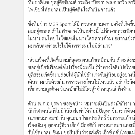
เพื่อความถูกต้อง วันหน้าก็ไม่มีใครสู้" จักรกฤษณ์ ทิ้งท้าย
ด้าน พ.ต.อ.บูรพา ขอพูดบ้าง "สมาคมยิงปืนส่งนักกีฬามาแข่ง
นักกีฬาคนใดที่ไม่มีวินัย ส่อทำให้ทีมมีปัญหาขึ้น เราก็
(นายกสมาคมฯ) กับ คุณธนา ไชยประสิทธิ์ รับทราบแล้ว ส่
เรื่องเดิมๆ ทุกคนรู้ดีว่า เอ็กซ์ มีอคติกับทางสมาคมฯ และเ
รับใช้สมาคม ซึ่งผมขอยืนยันว่าจะส่งตัว เอ็กซ์ กลับไทยแน
กระสุนมาแข่งก็จะนำมาพร้อมกับปืนที่ใช้ในการแข่งขัน ถ้าเ
ของเราจะมีที่ยืนอยู่ตรงไหน"
อย่างไรก็ดี มีรายงานว่า โค้ชจันทรัศม์ เธียรฐิติธัช หนึ่ง
ครั้งกับทาง พ.ต.อ.บูรพา และ จักรกฤษณ์
ข่าวที่เกี่ยวข้อง