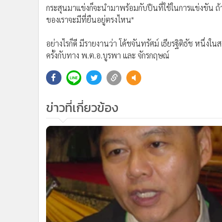
"บิ้กต้อม" ชี้นักกีฬ่าไทยสุขดี-แอบเหงา
บอลชายร่วง
ติดตามข่าวสารผ่านทาง LIN