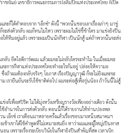
ก็เพื่อสปิริต ไม่ได้มุ่งหวังเหรียญรางวัลเพียงอย่างเดียว ดังนั้น
ต้องใช้อำนาจในการส่งตัวกลับ ตอนนี้ก็ได้รายงานให้ท่านปองพล
วน เอ็กซ์ เราเตือนมาหลายครั้งแล้วเรื่องชอบมาเหน็บสมาคมฯ
มื่อเช้าเขาได้ใช้คำพูดที่ไม่เหมาะสมยิ่ง หาว่าผมและผู้ใหญ่เป็นทาส
่นอน เพราะเรื่องระเบียบวินัยในกีฬายิงปืนสำคัญที่สุด เวลาเบิก
กิด เอ็กซ์ บันดาลโทสะขึ้นมาแล้วเกิดเรื่องร้ายขึ้น ประเทศไทย
ในสตาฟฟ์โค้ชทีมยิงปืนไทย จะขอไกล่เกลี่ยปัญหาแตกร้าวที่เกิดขึ้นอีก
53