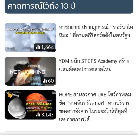
คาดการณ์ไว้ถึง 10 ปี
หาชมยาก! ปรากฏการณ์ “ทอร์นาโด
หิมะ” ที่ลานสกีรีสอร์ตดังในสหรัฐฯ
1,664
YDM ผนึก STEPS Academy สร้าง
แลนด์สเคปการตลาดใหม่
60
HOPE ยานอวกาศ UAE โชว์ภาพคม
ชัด “ดวงจันทร์ไดมอส” ดาวบริวาร
ของดาวอังคาร ในระยะใกล้ที่สุดที่
3,143
เคยถ่ายภาพได้