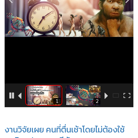
•
Good health & Well-being
•
Green Innovation & SD
•
Management & HR
•
MGR Live
•
Infographic
•
การเมือง
•
ท่องเที่ยว
•
กีฬา
•
ต่างประเทศ
•
Special Scoop
•
เศรษฐกิจ-ธุรกิจ
4
1
2
•
จีน
•
ชุมชน-คุณภาพชีวิต
•
อาชญากรรม
งานวิจัยเผย คนที่ตื่นเช้าโดยไม่ต้องใช้
•
Motoring