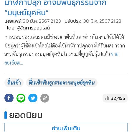
นาฬิกาปลุก อาจมีพันธุกรรมจาก
•
เกม
“มนุษย์ยุคหิน”
•
วิทยาศาสตร์
เผยแพร่:
30 มี.ค. 2567 21:23
ปรับปรุง:
30 มี.ค. 2567 21:23
•
SMEs
โดย: ผู้จัดการออนไลน์
•
หุ้น
การนอนของแต่ละคนมีช่วงเวลาตื่นที่แตกต่างกัน งานวิจัยได้ให้
•
อินโดจีน
ข้อมูลว่าผู้ที่ตื่นเช้าโดยไม่ต้องใช้นาฬิกาปลุกอาจได้รับผลมาจาก
•
กองทุนรวม
สารพันธุกรรมของมนุษย์ยุคหินโบราณที่สูญพันธุ์ไปแล้ว
ราย
•
Celeb Online
ละเอียด...
•
Factcheck
•
ญี่ปุ่น
ตื่นเช้า
ตื่นเช้าพันธุกรรมจากมนุษย์ยุคหิน
•
News1
•
Gotomanager
32,455
ยอดนิยม
อ่านเพิ่มเติม