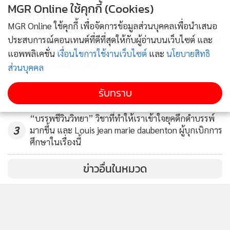
MGR Online ใช้คุกกี้ (Cookies)
ข่าวในหมวดล่าสุด
MGR Online ใช้คุกกี้ เพื่อจัดการข้อมูลส่วนบุคคลเพื่อนำเสนอ
ประสบการณ์คอนเทนต์ที่ดีที่สุดให้กับผู้อ่านบนเว็บไซต์ และ
Francis Crick ผู้ค้นพบโครงสร้าง DNA หนึ่งในการค้นพบ
1
ที่ยิ่งใหญ่ด้านวิทยาศาสตร์ และเจ้าของรางวัลโนเบล
แอพพลิเคชั่น
เงื่อนไขการใช้งานเว็บไซต์
และ
นโยบายสิทธิ
1962 ด้านสรีรวิทยา
ส่วนบุคคล
2
รับทราบ
“บรรพชีวินวิทยา” วิชาที่ทำให้เราเข้าใจยุคดึกดำบรรพ์
3
มากขึ้น และ Louis jean marie daubenton ผู้บุกเบิกการ
ศึกษาในเรื่องนี้
ข่าวอื่นในหมวด
ติดตามข่าวสารผ่านทาง LINE