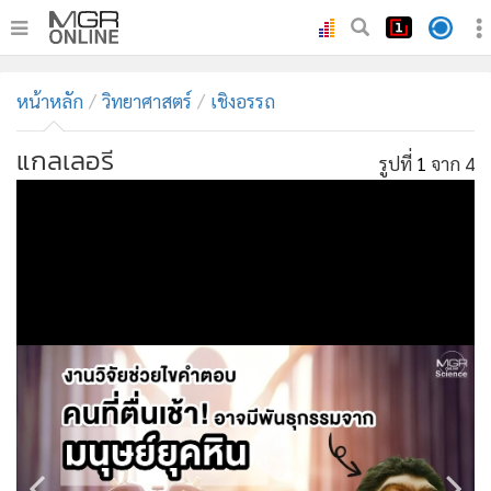
•
หน้าหลัก
หน้าหลัก
วิทยาศาสตร์
เชิงอรรถ
•
ทันเหตุการณ์
•
ภาคใต้
แกลเลอรี
รูปที่
1
จาก 4
•
ภูมิภาค
•
Online Section
•
บันเทิง
•
ผู้จัดการรายวัน
•
คอลัมนิสต์
•
ละคร
•
CbizReview
•
Cyber BIZ
•
ผู้จัดกวน