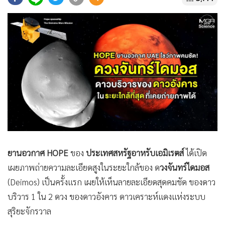
•
Good health & Well-being
•
Green Innovation & SD
•
Management & HR
•
MGR Live
•
Infographic
•
การเมือง
•
ท่องเที่ยว
•
กีฬา
•
ต่างประเทศ
•
Special Scoop
ยานอวกาศ HOPE
ของ
ประเทศสหรัฐอาหรับเอมิเรตส์
ได้เปิด
•
เศรษฐกิจ-ธุรกิจ
เผยภาพถ่ายความละเอียดสูงในระยะใกล้ของ ด
วงจันทร์ไดมอส
•
จีน
(Deimos) เป็นครั้งแรก เผยให้เห็นลายละเอียดสุดคมชัด ของดาว
•
ชุมชน-คุณภาพชีวิต
บริวาร 1 ใน 2 ดวง ของดาวอังคาร ดาวเคราะห์แดงแห่งระบบ
•
อาชญากรรม
สุริยะจักรวาล
•
Motoring