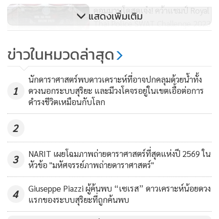
สหรัฐอาหรับเอมิเรตส์ (United Arab Emirates Space Agency)
คอมมานโดสุดเจ๋ง! คว้าแชมป์ Royal
แสดงเพิ่มเติม
พัฒนาโดยมหาวิทยาลัยโคโลราโดโบลเดอร์ (University of
Thai Police SWAT Challenge 2023
Colorado Boulder) ประเทศสหรัฐอเมริกา บริษัท บริษัท มิตซูบิ
919
ชิ อีเล็คทริค คอร์ปอเรชั่น (Mitsubishi Electric Corporation)
ข่าวในหมวดล่าสุด
ประเทศญี่ปุ่น และทีมวิศวกรรมและนักวิทยาศาสตร์จากสหรัฐ
เจ้าฟ้าสิริวัณณวรีฯ ทรงนำวงดุริยางค์
อาหรับเอมิเรตส์
RBSO ออกแสดงเพลงพระนิพนธ์
นักดาราศาสตร์พบดาวเคราะห์ที่อาจปกคลุมด้วยน้ำทั้ง
1
สามประเทศในยุโรป
ดวงนอกระบบสุริยะ และมีวงโคจรอยู่ในเขตเอื้อต่อการ
9,582
ดำรงชีวิตเหมือนกับโลก
ภารกิจของยานอวกาศ HOPE นอกจากถ่ายภาพความคมชัดสูง
ยังติดตั้งเครื่องมือตรวจสอบชั้นบรรยากาศของดาวอังคาร
2
รวบรวมข้อมูลสภาพอากาศของดาวอังคารในระดับต่างๆ ศึกษา
การเกิดพายุฝุ่น
NARIT เผยโฉมภาพถ่ายดาราศาสตร์ที่สุดแห่งปี 2569 ใน
3
หัวข้อ "มหัศจรรย์ภาพถ่ายดาราศาสตร์"
Giuseppe Piazzi ผู้ค้นพบ “เซเรส” ดาวเคราะห์น้อยดวง
4
แรกของระบบสุริยะที่ถูกค้นพบ