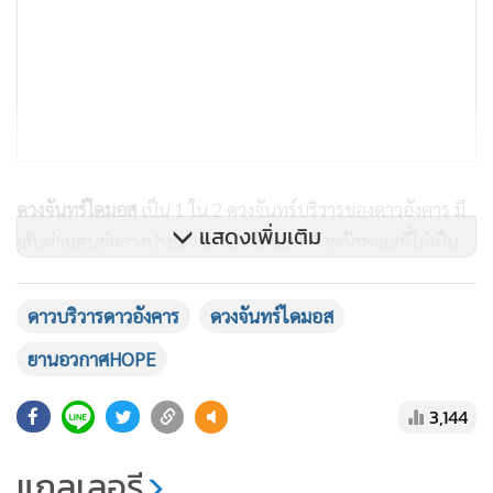
ดวงจันทร์ไดมอส
เป็น 1 ใน 2 ดวงจันทร์บริวารของดาวอังคาร มี
แสดงเพิ่มเติม
เส้นผ่านศูนย์กลางประมาณ 12 กิโลเมตร ด้วยลักษณะที่ไม่เป็น
ทรงกลม ทำมให้ที่ผ่านมานักดาราศาสตร์ได้คาดการว่า ดวงจันทร์
ทั้ง 2 ดวงนี้อาจไม่ได้ถือกำเนิดขึ้นมาพร้อมกับดาวอังคาร แต่น่า
ดาวบริวารดาวอังคาร
ดวงจันทร์ไดมอส
จะเป็นวัตถุขนาดเล็กที่ล่องลอยเฉียดเข้ามาใกล้ จึงถูกแรงโน้มถ่วง
ยานอวกาศHOPE
ของดาวอังคารดึงดูดเอาไว้ กลายมาเป็นดวงจันทร์ขนาดเล็กทั้ง 2
ดวงนี้
การมีภาพถ่ายที่คมชัดนี้ จึงทำให้นักดาราศาสตร์มีข้อมูลที่
3,144
จะหาคำตอบได้มากยิ่งขึ้น
แกลเลอรี