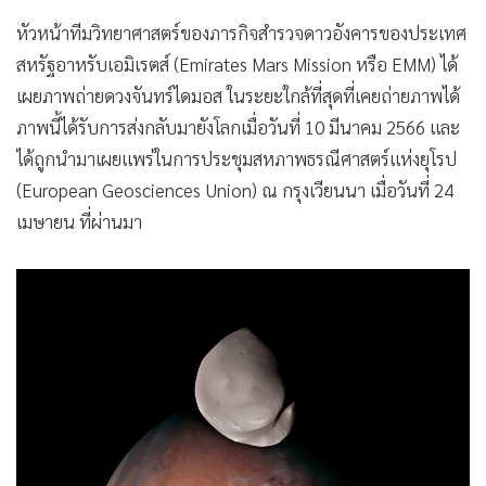
•
เกม
หัวหน้าทีมวิทยาศาสตร์ของภารกิจสำรวจดาวอังคารของประเทศ
•
วิทยาศาสตร์
สหรัฐอาหรับเอมิเรตส์ (Emirates Mars Mission หรือ EMM) ได้
•
SMEs
เผยภาพถ่ายดวงจันทร์ไดมอส ในระยะใกล้ที่สุดที่เคยถ่ายภาพได้
•
หุ้น
ภาพนี้ได้รับการส่งกลับมายังโลกเมื่อวันที่ 10 มีนาคม 2566 และ
•
อินโดจีน
ได้ถูกนำมาเผยแพร่ในการประชุมสหภาพธรณีศาสตร์แห่งยุโรป
•
กองทุนรวม
(European Geosciences Union) ณ กรุงเวียนนา เมื่อวันที่ 24
•
Celeb Online
เมษายน ที่ผ่านมา
•
Factcheck
•
ญี่ปุ่น
•
News1
•
Gotomanager