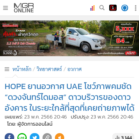
•
หน้าหลัก
•
ทันเหตุการณ์
•
ภาคใต้
•
ภูมิภาค
•
Online Section
หน้าหลัก
วิทยาศาสตร์
อวกาศ
•
บันเทิง
•
ผู้จัดการรายวัน
HOPE ยานอวกาศ UAE โชว์ภาพคมชัด
•
คอลัมนิสต์
“ดวงจันทร์ไดมอส” ดาวบริวารของดาว
•
ละคร
อังคาร ในระยะใกล้ที่สุดที่เคยถ่ายภาพได้
•
CbizReview
เผยแพร่:
23 พ.ค. 2566 20:46
ปรับปรุง:
23 พ.ค. 2566 20:46
•
Cyber BIZ
โดย: ผู้จัดการออนไลน์
•
ผู้จัดกวน
3,144