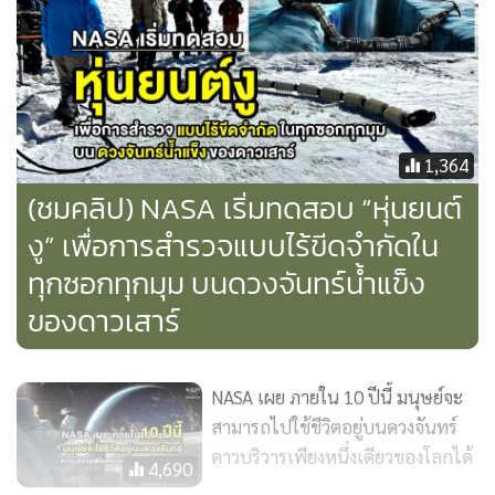
ระยะใกล้ อย่างไรก็ตาม วงโคจรของยานอวกาศ HOPE ไม่
สามารถเข้าใกล้
ดวงจันทร์โฟโบส
(Phobos) ดวงจันทร์อีกดวง
ของดาวอังคารที่อยู่ใกล้ดาวอังคารในระยะน้อยกว่า 10,000
กิโลเมตรได้ จึงเป็นที่น่าเสียดายในเรื่องนี้
1,364
(ชมคลิป) NASA เริ่มทดสอบ “หุ่นยนต์
งู” เพื่อการสำรวจแบบไร้ขีดจำกัดใน
ทุกซอกทุกมุม บนดวงจันทร์น้ำแข็ง
ของดาวเสาร์
NASA เผย ภายใน 10 ปีนี้ มนุษย์จะ
ยานอวกาศ HOPE เป็นส่วนหนึ่งของภารกิจสำรวจดาวอังคาร
สามารถไปใช้ชีวิตอยู่บนดวงจันทร์
ของประเทศสหรัฐอาหรับเอมิเรตส์ (Emirates Mars Mission
ดาวบริวารเพียงหนึ่งเดียวของโลกได้
4,690
หรือ EMM) ภายใต้ความรับผิดชอบของหน่วยงานอวกาศแห่ง