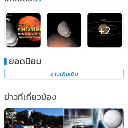
+2
ยอดนิยม
อ่านเพิ่มเติม
ข่าวที่เกี่ยวข้อง
ยานสำรวจสัญชาติจาก UAE มีวงโคจรลักษณะพิเศษแตกต่างจาก
ยานอวกาศในภารกิจอื่นๆ ที่เคยถูกส่งไปดาวอังคาร โดยยานมี
ระยะห่างสูงสุดจากดาวอังคารมากกว่า 40,000 กิโลเมตร ทำให้
สามารถถ่ายภาพดวงจันทร์ไดมอส (Deimos) ได้อย่างชัดเจนใน