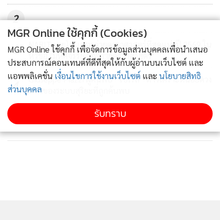
2
MGR Online ใช้คุกกี้ (Cookies)
NARIT เผยโฉมภาพถ่ายดาราศาสตร์ที่สุดแห่งปี 2569 ใน
3
MGR Online ใช้คุกกี้ เพื่อจัดการข้อมูลส่วนบุคคลเพื่อนำเสนอ
หัวข้อ "มหัศจรรย์ภาพถ่ายดาราศาสตร์"
ประสบการณ์คอนเทนต์ที่ดีที่สุดให้กับผู้อ่านบนเว็บไซต์ และ
แอพพลิเคชั่น
เงื่อนไขการใช้งานเว็บไซต์
และ
นโยบายสิทธิ
Giuseppe Piazzi ผู้ค้นพบ “เซเรส” ดาวเคราะห์น้อยดวง
4
ส่วนบุคคล
แรกของระบบสุริยะที่ถูกค้นพบ
รับทราบ
ข่าวอื่นในหมวด