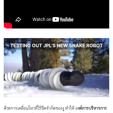
•
เกม
•
วิทยาศาสตร์
•
SMEs
•
หุ้น
•
อินโดจีน
•
กองทุนรวม
•
Celeb Online
•
Factcheck
•
ญี่ปุ่น
•
News1
•
Gotomanager
ด้วยการเคลื่อนไหวที่ไร้ขีดจำกัดของงู ทำให้ อ
งค์การบริหารการ