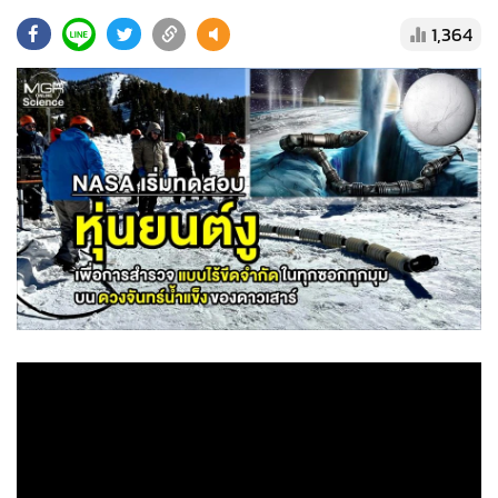
•
Good health & Well-being
1,364
•
Green Innovation & SD
•
Management & HR
•
MGR Live
•
Infographic
•
การเมือง
•
ท่องเที่ยว
•
กีฬา
•
ต่างประเทศ
•
Special Scoop
•
เศรษฐกิจ-ธุรกิจ
•
จีน
•
ชุมชน-คุณภาพชีวิต
•
อาชญากรรม
•
Motoring