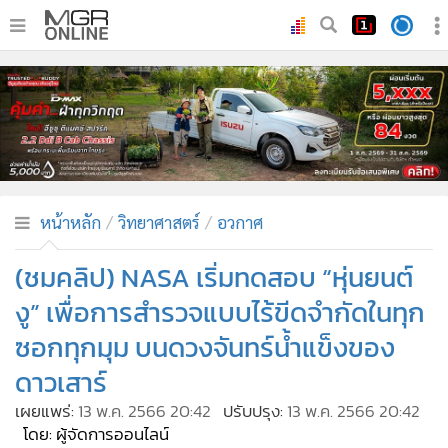
•
หน้าหลัก
•
ทันเหตุการณ์
•
ภาคใต้
•
ภูมิภาค
•
Online Section
หน้าหลัก
วิทยาศาสตร์
อวกาศ
•
บันเทิง
•
ผู้จัดการรายวัน
(ชมคลิป) NASA เริ่มทดสอบ “หุ่นยนต์
•
คอลัมนิสต์
งู” เพื่อการสำรวจแบบไร้ขีดจำกัดในทุก
•
ละคร
ซอกทุกมุม บนดวงจันทร์น้ำแข็งของ
•
CbizReview
ดาวเสาร์
•
Cyber BIZ
เผยแพร่:
13 พ.ค. 2566 20:42
ปรับปรุง:
13 พ.ค. 2566 20:42
•
ผู้จัดกวน
โดย: ผู้จัดการออนไลน์