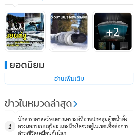
เป็นส่วนประกอบในการเคลื่อนไปสำรวจพื้นผิวของดาวเคราะห์
ทำให้มีข้อจำกัดในเรื่องภูมิประเทศบนดวงดาวที่ไปสำรวจ
+2
หุ่นยนต์งู EELS
รุ่น 1.0 มีความยาวประมาณ 4 เมตร หนัก
ประมาณ 100 กิโลกรัม มีกล้องเพื่อการสำรวจ 4 คู่ โดยได้เริ่มมี
การนำมาทดสอบในภูมิประเทศจริง เช่น บนหิมะ หรือหน้าผาน้ำ
แข็ง ซึ่งมีลักษณะที่คล้ายกันกับภูมิประเทศของดวงจันทร์เอนเซ
ยอดนิยม
ลาดัส ลักษณะเด่นของหุ่นยนต์คือ มีความโดดเด่นในการคำนวณ
อ่านเพิ่มเติม
ความเสี่ยงรอบๆ จากข้อมูลที่รวบรวมมาโดยใช้กล้องและ
เซนเซอร์ต่างๆ หุ่นจะสามารถสร้างแผนที่ 3 มิติของสิ่งแวดล้อม
จากนั้นตัดสินเองว่ามันจะต้องทำยังไงเพื่อให้ผ่านไป โดยไม่ต้อง
ข่าวในหมวดล่าสุด
รอคำสั่งจากโลก
นักดาราศาสตร์พบดาวเคราะห์ที่อาจปกคลุมด้วยน้ำทั้ง
1
ดวงนอกระบบสุริยะ และมีวงโคจรอยู่ในเขตเอื้อต่อการ
ดำรงชีวิตเหมือนกับโลก