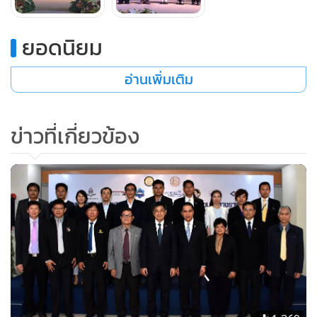
สำหรับโครงการในเฟสแรก ดร.วรงค์ ได้ยกตัวอย่างพื้นที่บ้านบุ่ง
ยอดนิยม
มะแลง อ.สว่างวีระวงศ์ ที่มีประชากรประมาณ 160 ครัวเรือนว่า
แต่ก่อนพื้นที่นี้ชาวบ้านประสบปัญหาขาดแคลนน้ำ ทำให้มีความ
อ่านเพิ่มเติม
ต้องการแหล่งน้ำเพิ่ม แต่เมื่อทีมวิจัยลงพื้นที่สำรวจกลับพบว่า
ปัญหาน้ำไม่ได้ขาดแคลนแต่เป็นเพราะการจัดสรรน้ำที่ไม่มี
ข่าวที่เกี่ยวข้อง
ประสิทธิภาพ พื้นที่ต้นน้ำไม่เคารพกติกา เปิดน้ำเกินเวลาทำให้
น้ำไปไม่ถึงพื้นที่ท้ายน้ำ ด้วยปัญหาดังกล่าวนักวิจัยโครงการจึงเร่ง
เข้าไปแก้ปัญหาคนก่อนเป็นอันดับแรก เพื่อให้เกิดการบนิหารจี
ดการน้ำอย่างเหมาะสม และใช้กิจกรรมเสริมความเข้าใจหลาย
อย่าง อาทิ เกมส์บทบาทสมมุติให้ชาวบ้านเข้าใจหลักการปันน้ำ
เพื่อลดความเห็นแก่ตัว วิเคราะห์แนวโน้มการใช้น้ำ การแบ่งปัน
จากนั้นจึงให้องค์ความรู้ และกำหนดกติกาการใช้น้ำขึ้นใหม่
พร้อมวางระบบชลประทานท่อใหม่เพื่อให้เกิดประโยชน์สูงสุดต่อ
สมาชิกทุกคน