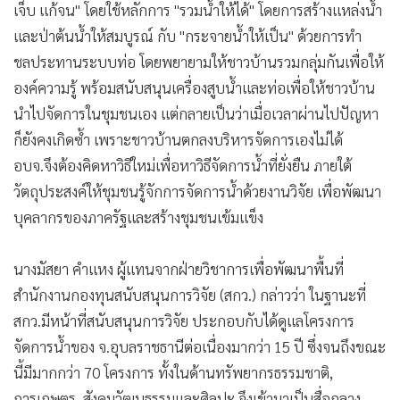
เจ็บ แก้จน" โดยใช้หลักการ "รวมน้ำให้ได้" โดยการสร้างแหล่งน้ำ
และป่าต้นน้ำให้สมบูรณ์ กับ "กระจายน้ำให้เป็น" ด้วยการทำ
ชลประทานระบบท่อ โดยพยายามให้ชาวบ้านรวมกลุ่มกันเพื่อให้
องค์ความรู้ พร้อมสนับสนุนเครื่องสูบน้ำและท่อเพื่อให้ชาวบ้าน
นำไปจัดการในชุมชนเอง แต่กลายเป็นว่าเมื่อเวลาผ่านไปปัญหา
ก็ยังคงเกิดซ้ำ เพราะชาวบ้านตกลงบริหารจัดการเองไม่ได้
อบจ.จึงต้องคิดหาวิธีใหม่เพื่อหาวิธีจัดการน้ำที่ยั่งยืน ภายใต้
วัตถุประสงค์ให้ชุมชนรู้จักการจัดการน้ำด้วยงานวิจัย เพื่อพัฒนา
บุคลากรของภาครัฐและสร้างชุมชนเข้มแข็ง
นางมัสยา คำแหง ผู้แทนจากฝ่ายวิชาการเพื่อพัฒนาพื้นที่
สำนักงานกองทุนสนับสนุนการวิจัย (สกว.) กล่าวว่า ในฐานะที่
สกว.มีหน้าที่สนับสนุนการวิจัย ประกอบกับได้ดูแลโครงการ
จัดการน้ำของ จ.อุบลราชธานีต่อเนื่องมากว่า 15 ปี ซึ่งจนถึงขณะ
นี้มีมากกว่า 70 โครงการ ทั้งในด้านทรัพยากรธรรมชาติ,
การเกษตร, สังคมวัฒนธรรมและศิลปะ จึงเข้ามาเป็นสื่อกลาง