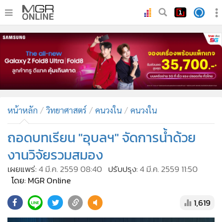
•
หน้าหลัก
•
ทันเหตุการณ์
•
ภาคใต้
•
ภูมิภาค
•
Online Section
หน้าหลัก
วิทยาศาสตร์
คนวงใน
คนวงใน
•
บันเทิง
•
ผู้จัดการรายวัน
ถอดบทเรียน "อุบลฯ" จัดการน้ำด้วย
•
คอลัมนิสต์
งานวิจัยรวมสมอง
•
ละคร
เผยแพร่:
4 มี.ค. 2559 08:40
ปรับปรุง:
4 มี.ค. 2559 11:50
•
CbizReview
โดย: MGR Online
•
Cyber BIZ
1,619
•
ผู้จัดกวน