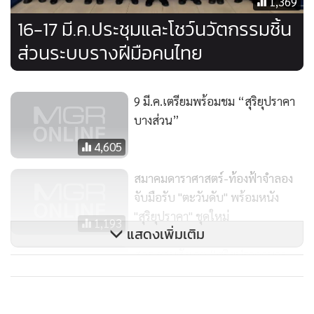
1,369
ส่วนอีกโครงการ นางมัสยา ได้ยกตัวอย่างพื้นที่บ้านผาชัน
16-17 มี.ค.ประชุมและโชว์นวัตกรรมชิ้น
ต.สำโรง อ.โพธิ์ไทร ที่เป็นพื้นที่สูงลาดเชิงเขา ซึ่งในหน้าน้ำปกติ
ส่วนระบบรางฝีมือคนไทย
จะสูบน้ำใช้จากแม่น้ำโขงด้านทิศเหนือ แต่ในหน้าแล้งจะประสบ
ปัญหาเพราะพื้นที่สูงกว่า 300 เมตรเหนือระดับน้ำทะเลทำให้
9 มี.ค.เตรียมพร้อมชม “สุริยุปราคา
เครื่องสูบน้ำกำลังไม่ถึงซึ่งปัญหานี้จะรุนแรงสุดในช่วงเดือน
บางส่วน”
ก.พ.ถึง เม.ย.ทว่าจะขุดน้ำบาดาลก็ทำไม่ได้เพราะพื้นด้านล่าง
เป็นชั้นหินแข็ง แนวทางการวิจัยเพื่อแก้ปัญหาจึงมุ่งไปที่วิธี
4,605
การนำน้ำมาใช้ด้วยการคิดค้นนวัตกรรม "แอร์แว" ที่เป็นการเพิ่ม
สมาคมดาราศาสตร์-ท้องฟ้าจำลอง
แรงดันน้ำด้วยหลักการแคปิลารีเพื่อนำน้ำจากที่ต่ำในบุ่งพระละ
จับมือรับ "ตะวันดับ" พร้อมหนัง
คอนมาใช้ และการปล่อยน้ำจากฝายวังอีแร้งซึ่งอยู่ที่สูงโดย
"สุริยุปราคา" ชุดใหม่
1,193
"ระบบกาลักน้ำ" แล้วจึงใช้แอร์แวช่วยเพิ่มแรงดัน
แสดงเพิ่มเติม
สดร.ชวนสังเกต “สุริยุปราคาบาง
อย่างไรก็ดี นางจงจิตต์ เผยว่า กว่าแต่ละโครงการจะสำเร็จหรือ
ส่วน” 9 มี.ค.
เป็นรูปเป็นร่างได้ค่อนข้างหืดขึ้นคอ เพราะ ปัญหาการบริหาร
1,174
จัดการน้ำไม่ได้มีแค่เรื่องน้ำ แต่ยังเกี่ยวข้องกับพื้นที่ สังคมและข้อ