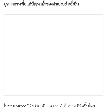
บูรณาการเพื่อแก้ปัญหาน้ำของตัวเองอย่างยั่งยืน
•
เกม
•
วิทยาศาสตร์
•
SMEs
•
หุ้น
•
อินโดจีน
•
กองทุนรวม
•
Celeb Online
•
Factcheck
•
ญี่ปุ่น
•
News1
•
Gotomanager
ในงานมหกรรมวิจัยส่วนภูมิภาค ประจำปี 2559 ที่จัดขึ้นโดย