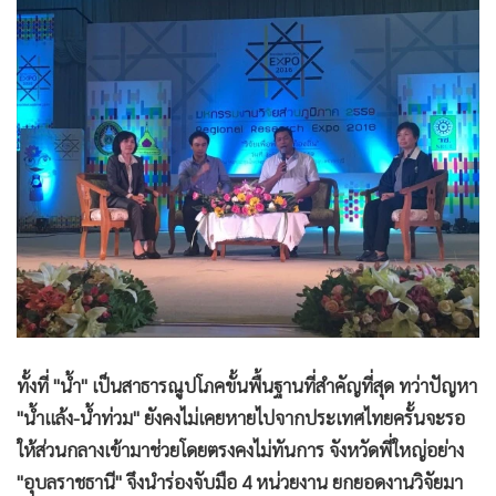
•
Good health & Well-being
•
Green Innovation & SD
•
Management & HR
•
MGR Live
•
Infographic
•
การเมือง
•
ท่องเที่ยว
•
กีฬา
•
ต่างประเทศ
•
Special Scoop
•
เศรษฐกิจ-ธุรกิจ
•
จีน
ทั้งที่ "น้ำ" เป็นสาธารณูปโภคขั้นพื้นฐานที่สำคัญที่สุด ทว่าปัญหา
•
ชุมชน-คุณภาพชีวิต
"น้ำแล้ง-น้ำท่วม" ยังคงไม่เคยหายไปจากประเทศไทยครั้นจะรอ
•
อาชญากรรม
ให้ส่วนกลางเข้ามาช่วยโดยตรงคงไม่ทันการ จังหวัดพี่ใหญ่อย่าง
•
Motoring
"อุบลราชธานี" จึงนำร่องจับมือ 4 หน่วยงาน ยกยอดงานวิจัยมา