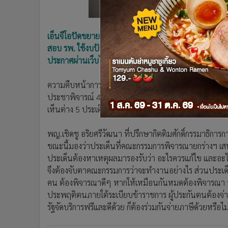
•
อินโดจีน
•
กองทุนรวม
•
Celeb Online
เอ็นจีโอปัดขยายนิยาม “สถานบริการ” ให้รวมภาคเอกชน ไม่ใ
สอบ รพ. ใช้งบป้องกันโรคอย่างไร เหตุทำได้ไม่ตรงเป้า ท
•
Factcheck
ประกาศผ่านเว็บไซต์ เสนอทีมยกร่างปรับแก้ไขต่อ เดินห
•
ญี่ปุ่น
•
News1
ความคืบหน้าการยกร่าง พ.ร.บ. หลักประกันสุขภาพแห่งชาต
•
Gotomanager
ประชาพิจารณ์ 4 ภาค และเวทีปรึกษาสาธารณะ ท่ามกลางกา
เห็นต่าง 5 ประเด็น
พญ.เชิดชู อริยศรีวัฒนา ที่ปรึกษากิตติมศักดิ์กรรมาธิการ
ขณะนี้มองว่าประเด็นที่คณะกรรมการพิจารณายกร่างฯ เสน
ประเด็นต้องหาเหตุผลมารองรับว่า อะไรควรแก้ไข และอะไรที
จึงต้องจับตาคณะกรรมการว่าจะทำงานอย่างไร ส่วนประเด็
คน ต้องพิจารณาดีๆ หากให้เหมือนกันหมดต้องพิจารณา ว
ประพฤติตนภายใต้ระเบียบข้าราชการ ผู้ประกันตนต้องจ่ายส
รัฐจัดบริการฟรีและดีด้วย ก็ต้องร่วมกันจ่ายภาษีด้วยหรือ