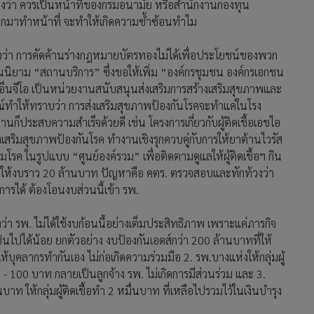
มองว่า ควรเป็นหน้าที่ของกรมอนามัย หรือสำนักงานกองทุน
ากมาทำหน้าที่ จะทำให้เกิดความซ้ำซ้อนทำไม
ล่าวว่า การคัดค้านร่างกฎหมายบัตรทองไม่ได้เพื่อประโยชน์ของพวก
เด็นนิยาม “สถานบริการ” ซึ่งขอให้เพิ่ม “องค์กรชุมชน องค์กรเอกชน
อ็นจีโอ เป็นหน่วยงานสนับสนุนส่งเสริมการสร้างเสริมสุขภาพและ
รณ์ทำให้ทราบว่า การส่งเสริมสุขภาพป้องกันโรคจะทำแค่ในโรง
งานก็ประสบความสำเร็จด้วยดี เช่น โครงการเกี่ยวกับผู้ติดเชื้อเอชไอ
งเสริมสุขภาพป้องกันโรค ทำงานเชิงรุกควบคู่กับการให้ยาต้านไวรัส
ุมโรค ในรูปแบบ “ศูนย์องค์รวม” เพื่อติดตามดูแลให้ผู้ติดเชื้อฯ กิน
ช. ให้งบราว 20 ล้านบาท ปัญหาคือ คตร. ตรวจสอบและทักท้วงว่า
การได้ ต้องโอนงบส่วนนี้เข้า รพ.
ว่า รพ. ไม่ได้ใช้งบก้อนนี้อย่างเต็มประสิทธิภาพ เพราะแค่ภารกิจ
ป็นไปได้น้อย ยกตัวอย่าง งบป้องกันเอดส์กว่า 200 ล้านบาทที่ให้
บุคลากรทำกันเอง ไม่ก่อเกิดความร่วมมือ 2. รพ.บางแห่งให้กลุ่มผู้
- 100 บาท กลายเป็นลูกจ้าง รพ. ไม่เกิดการมีส่วนร่วม และ 3.
าท ให้กลุ่มผู้ติดเชื้อทำ 2 หมื่นบาท ที่เหลือไปรวมไว้ในเงินบำรุง