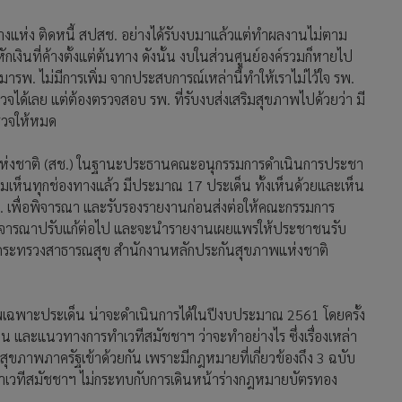
พ.บางแห่ง ติดหนี้ สปสช. อย่างได้รับงบมาแล้วแต่ทำผลงานไม่ตาม
ะหักเงินที่ค้างตั้งแต่ต้นทาง ดังนั้น งบในส่วนศูนย์องค์รวมก็หายไป
านมารพ. ไม่มีการเพิ่ม จากประสบการณ์เหล่านี้ทำให้เราไม่ไว้ใจ รพ.
วจได้เลย แต่ต้องตรวจสอบ รพ. ที่รับงบส่งเสริมสุขภาพไปด้วยว่า มี
ตรวจให้หมด
ห่งชาติ (สช.) ในฐานะประธานคณะอนุกรรมการดำเนินการประชา
ามเห็นทุกช่องทางแล้ว มีประมาณ 17 ประเด็น ทั้งเห็นด้วยและเห็น
.ย. เพื่อพิจารณา และรับรองรายงานก่อนส่งต่อให้คณะกรรมการ
 พิจารณาปรับแก้ต่อไป และจะนำรายงานเผยแพร่ให้ประชาชนรับ
์กระทรวงสาธารณสุข สำนักงานหลักประกันสุขภาพแห่งชาติ
พเฉพาะประเด็น น่าจะดำเนินการได้ในปีงบประมาณ 2561 โดยครั้ง
ด็น และแนวทางการทำเวทีสมัชชาฯ ว่าจะทำอย่างไร ซึ่งเรื่องเหล่า
ุนสุขภาพภาครัฐเข้าด้วยกัน เพราะมีกฎหมายที่เกี่ยวข้องถึง 3 ฉบับ
ารทำเวทีสมัชชาฯ ไม่กระทบกับการเดินหน้าร่างกฎหมายบัตรทอง