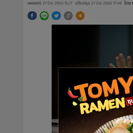
•
Management & HR
เผยแพร่:
27 มิ.ย. 2560 15:27
ปรับปรุง:
27 มิ.ย. 2560 17:48
โดย:
•
MGR Live
•
Infographic
•
การเมือง
•
ท่องเที่ยว
•
กีฬา
•
ต่างประเทศ
•
Special Scoop
•
เศรษฐกิจ-ธุรกิจ
•
จีน
•
ชุมชน-คุณภาพชีวิต
•
อาชญากรรม
•
Motoring
•
เกม
•
วิทยาศาสตร์
•
SMEs
•
หุ้น