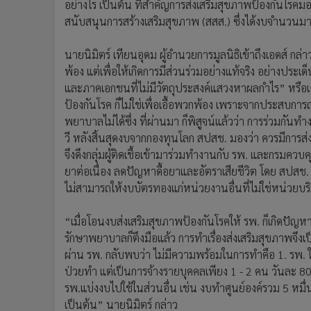
อย่างไร เป็นต้น ที่สำคัญการส่งเสริมสุขภาพป้องกันโรค
สนับสนุนการสร้างเสริมสุขภาพ (สสส.) ซึ่งได้งบจำนวนม
นายนิมิตร์ เทียนอุดม ผู้อำนวยการมูลนิธิเข้าถึงเอดส์ ก
พ้อง แต่เพื่อให้เกิดการมีส่วนร่วมอย่างแท้จริง อย่างประ
และภาคเอกชนที่ไม่มีวัตถุประสงค์แสวงหาผลกำไร” หรือเ
ป้องกันโรค ก็ไม่ใช่เพื่อเอื้อพวกพ้อง เพราะจากประสบกา
พยาบาลไม่ได้ซึ่ง ที่ผ่านมา ก็พิสูจน์แล้วว่า การร่วมกันทำ
วี หลังสิ้นสุดงบจากกองทุนโลก สปสช. มองว่า ควรมีการส่
จึงดึงกลุ่มผู้ติดเชื้อเข้ามาร่วมทำงานกับ รพ. และกรมควบค
ยาต่อเนื่อง ลดปัญหาดื้อยาและอัตราเสียชีวิต โดย สปส
ไม่สามารถให้งบบัตรทองแก่หน่วยงานอื่นที่ไม่ใช่หน่วยบริ
“เมื่อโอนงบส่งเสริมสุขภาพป้องกันโรคให้ รพ. ก็เกิดปัญหา
รักษาพยาบาลก็ตึงมือแล้ว การทำเรื่องส่งเสริมสุขภาพจึงเ
ผ่าน รพ. กลับพบว่า ไม่มีความพร้อมในการทำคือ 1. รพ. ให้
ป่วยทำ แต่เป็นการจ้างรายบุคคลเพียง 1 - 2 คน วันละ 80 
รพ.แบ่งงบไปใช้ในส่วนอื่น เช่น งบทำศูนย์องค์รวม 5 หมื่นบ
เป็นต้น” นายนิมิตร์ กล่าว