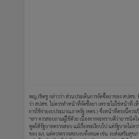
พญ.เชิดชู กล่าวว่า ส่วนประเด็นการจัดซื้อยาของ สปสช. ท
ว่า สปสช. ไม่ควรทำหน้าที่จัดซื้อยา เพราะไม่ใช่หน้าท
การใช้จ่ายงบประมาณภาครัฐ (คตร.) ซึ่งหน้าที่ตรงนี้ควร
ฯลฯ ควรสอบถามผู้ใช้ด้วย เนื่องจากจะทราบดีว่ายาชนิดไ
พูดให้รัฐบาลตรวจสอบ แม้เรื่องจะเงียบไป แต่รัฐบาลไม่คว
ของ อภ. แต่ควรตรวจสอบงบทั้งหมด เช่น งบส่งเสริมสุขภาพ