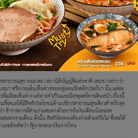
ช่เอื้อพวกพ้อง ชี้ ส่งเสริมสุขภาพ รพ. ทำคนเดียวไม่ได้ จี้ ตรวจ
ีมประชาพิจารณ์เผย รวมความเห็น กม.บัตรทอง ได้ 17 ประเด็น จ่อ
น้าจัดสมัชชาสุขภาพเฉพาะประเด็น
ิ (ฉบับที่...) พ.ศ. ... หรือกฎหมายบัตรทอง ภายหลังการจัดทำ
รคัดค้านของกลุ่มคนรักหลักประกันสุขภาพและกลุ่มเอ็นจีโอที่
การสาธารณสุข (กมธ.สธ.) สภานิติบัญญัติแห่งชาติ (สนช.) กล่าวว่า
อมา หรือประเด็นเห็นต่างของกลุ่มคนรักหลักประกันฯ นั้น แต่ละ
่แม้จะเห็นต่าง แต่หากจำเป็นและมีเหตุผลก็ควรเดินหน้า เรื่องนี้
นที่เสนอให้มีสิทธิประโยชน์ด้านบริการสาธารณสุขเดียวสำหรับทุก
่า ข้าราชการมีส่วนร่วมสมทบด้วยการรับเงินเดือนน้อยและ
มทบรายเดือน ดังนั้น สิทธิบัตรทองต้องจ่ายด้วยหรือไม่ ซึ่งจะให้
ไม่ และต้องคิดว่า รัฐบาลจะเอาเงินจากไหน