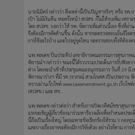
นายนิมิตร์ กล่าวว่า สิ่งเหล่านี้เป็นปัญหาจริงๆ หรือ ร
เป้า ไม่มีเงินคืน พอครั้งหน้า สปสช. ก็ไม่ให้งบเพิ่ม เพรา
โดย สปสช. บอกว่า ให้ รพ. จัดการเพิ่มส่วนนี้เอง ซึ่งที่ผ่
จึงต้องมีการคัดค้านขึ้น ดังนั้น หากจะตรวจสอบเอ็นจีโอตร
การใช้อะไรบ้าง และไปอยู่จุดไหน จะตรวจสอบทั้งทีต้อง
นพ.พลเดช ปิ่นประทีป เลขาธิการคณะกรรมการสุขภาพแ
พิจารณ์ฯ กล่าวว่า ขณะนี้ได้รวบรวมประเด็นการรับฟังคว
ต่าง โดยจะนำเข้าที่ประชุมคณะอนุกรรมการ วันที่ 29 มิ
พิจารณาร่างฯ ที่มี รศ.วรากรณ์ สามโกเศศ เป็นประธาน
ทราบผ่านเว็บไซต์ www.lawamendment.go.th เว็บไซต
(สปสช.) และ สช.
นพ.พลเดช กล่าวต่อว่า สำหรับการเปิดเวทีสมัชชาสุขภา
แรกจะเชิญผู้เกี่ยวข้องมาร่วมหารือวงเล็กเพื่อกำหนดประเ
นี้ถือเป็นเรื่องใหญ่ โดยเฉพาะข้อเรียกร้องให้รวม 3 กองท
และบางเรื่องอาจจะต้องมีการวิจัยด้วย อย่างไรก็ตาม ก