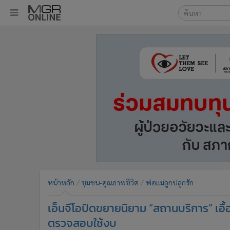
เลือกเครื่องมือท
•
หน้าหลัก
ค้นหา
•
ทันเหตุการณ์
Google
•
ภาคใต้
•
ภูมิภาค
MGR Onl
•
Online Section
ค้นหาขั
•
บันเทิง
•
ผู้จัดการรายวัน
•
คอลัมนิสต์
•
ละคร
•
CbizReview
•
Cyber BIZ
หน้าหลัก
ชุมชน-คุณภาพชีวิต
พ่อแม่ลูกปลูกรัก
•
ผู้จัดกวน
เอ็นจีโอปัดขยายนิยาม “สถานบริการ” เอื้อพ
•
Good health & Well-being
•
Green Innovation & SD
ตรวจสอบใช้งบ