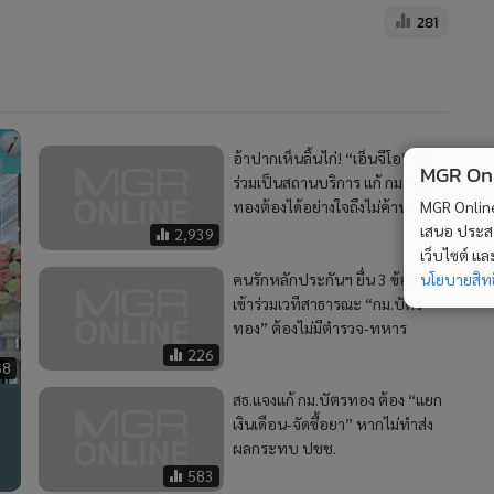
281
อ้าปากเห็นลิ้นไก่! “เอ็นจีโอ” ขอ
MGR Onli
ร่วมเป็นสถานบริการ แก้ กม.บัตร
ทองต้องได้อย่างใจถึงไม่ค้าน
MGR Online 
เสนอ ประสบก
2,939
เว็บไซต์ แ
คนรักหลักประกันฯ ยื่น 3 ข้อเสนอ
นโยบายสิทธ
เข้าร่วมเวทีสาธารณะ “กม.บัตร
ทอง” ต้องไม่มีตำรวจ-ทหาร
226
68
สธ.แจงแก้ กม.บัตรทอง ต้อง “แยก
เงินเดือน-จัดซื้อยา” หากไม่ทำส่ง
ผลกระทบ ปชช.
583