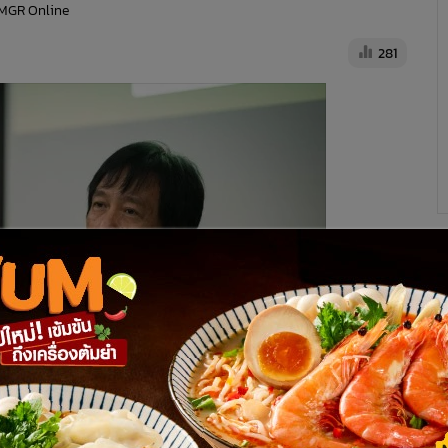
 MGR Online
281