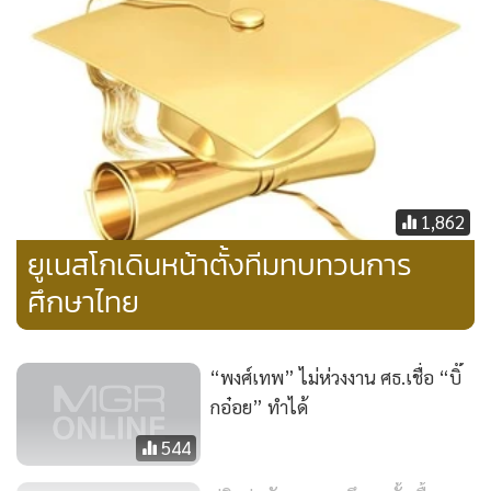
คุณภาพการอาชีวศึกษาให้มีมาตรฐานเทียบได้กับระดับสากล
5.ส่งเสริมให้สถาบันอุดมศึกษาเร่งพัฒนาคุณภาพมาตรฐาน
มากกว่าการขยายเชิงปริมาณ 6.ส่งเสริมให้เอกชนและทุกภาค
ส่วนเข้ามาร่วมจัดและสนับสนุนการศึกษามากขึ้น 7.เพิ่มและ
กระจายโอกาสทางการศึกษาอย่างมีคุณภาพ และ 8.ให้ความ
สำคัญกับการพัฒนาการศึกษาในจังหวัดชายแดนภาคใต้
นอกจากนี้สิ่งที่จะต้องดำเนินการขับเคลื่อนและเป็นกลไลสำคัญ
1,862
ของการศึกษา คือ เร่งรัดจัดตั้งสถาบันเทคโนโลยีเพื่อการศึกษา
ยูเนสโกเดินหน้าตั้งทีมทบทวนการ
จัดตั้งสถาบันวิจัยหลักสูตรและพัฒนาการเรียนการสอน สร้าง
ความเข้ามแข็งของกลไลวัดผล ประเมินผล เร่งรัดให้มี
ศึกษาไทย
พ.ร.บ.อุดมศึกษา เพื่อประกันความอิสระและความรับผิดชอบต่อ
สังคม และเพิ่มประสิทธิภาพการบริหารจัดการและใช้ทรัพยากร
“พงศ์เทพ” ไม่ห่วงงาน ศธ.เชื่อ “บิ๊
ให้เกิดประโยชน์สูงสุด ขณะเดียวกันจะมีการตั้งคณะกรรมการ
กอ๋อย” ทำได้
และคณะทำงานเพื่อขับเคลื่อนเรื่องสำคัญต่างๆ และจัดประชุม
ปฏิบัติการอย่างเป็นระบบ เพื่อระดมความคิดในการขับเคลื่อน
544
งานตามนโยบาย