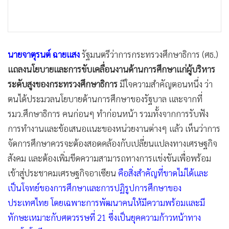
•
เกม
•
วิทยาศาสตร์
•
SMEs
นายจาตุรนต์ ฉายแสง
รัฐมนตรีว่าการกระทรวงศึกษาธิการ (ศธ.)
•
หุ้น
แถลงนโยบายและการขับเคลื่อนงานด้านการศึกษาแก่ผู้บริหาร
•
อินโดจีน
ระดับสูงของกระทรวงศึกษาธิการ
มีใจความสำคัญตอนหนึ่ง ว่า
•
กองทุนรวม
ตนได้ประมวลนโยบายด้านการศึกษาของรัฐบาล และจากที่
•
Celeb Online
รมว.ศึกษาธิการ คนก่อนๆ ทำก่อนหน้า รวมทั้งจากการรับฟัง
•
Factcheck
การทำงานและข้อเสนอแนะของหน่วยงานต่างๆ แล้ว เห็นว่าการ
•
ญี่ปุ่น
จัดการศึกษาควรจะต้องสอดคล้องกับเปลี่ยนแปลงทางเศรษฐกิจ
•
News1
สังคม และต้องเพิ่มขีดความสามารถทางการแข่งขันเพื่อพร้อม
•
Gotomanager
เข้าสู่ประชาคมเศรษฐกิจอาเซียน
คือสิ่งสำคัญที่ขาดไม่ได้และ
เป็นโจทย์ของการศึกษาและการปฏิรูปการศึกษาของ
ประเทศไทย โดยเฉพาะการพัฒนาคนให้มีความพร้อมและมี
ทักษะเหมาะกับศตวรรษที่ 21 ซึ่งเป็นยุคความก้าวหน้าทาง