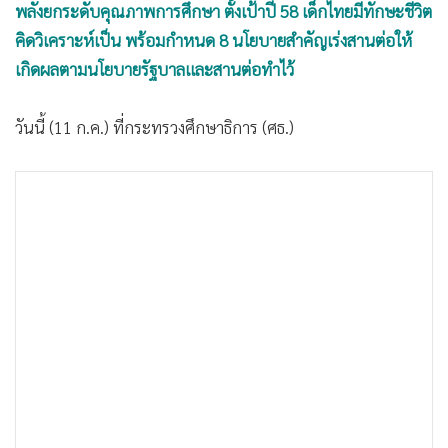
•
Good health & Well-being
พลังยกระดับคุณภาพการศึกษา ตั้งเป้าปี 58 เด็กไทยมีทักษะชีวิต
•
Green Innovation & SD
คิดวิเคราะห์เป็น พร้อมกำหนด 8 นโยบายสำคัญเร่งสานต่อให้
•
Management & HR
เกิดผลตามนโยบายรัฐบาลและสานต่อทำไว้
•
MGR Live
•
Infographic
วันนี้ (11 ก.ค.) ที่กระทรวงศึกษาธิการ (ศธ.)
•
การเมือง
•
ท่องเที่ยว
•
กีฬา
•
ต่างประเทศ
•
Special Scoop
•
เศรษฐกิจ-ธุรกิจ
•
จีน
•
ชุมชน-คุณภาพชีวิต
•
อาชญากรรม
•
Motoring