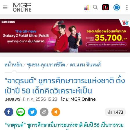
•
หน้าหลัก
•
ทันเหตุการณ์
•
ภาคใต้
•
ภูมิภาค
•
Online Section
หน้าหลัก
ชุมชน-คุณภาพชีวิต
ดร.แพง ชินพงศ์
•
บันเทิง
•
ผู้จัดการรายวัน
“จาตุรนต์” ชูการศึกษาวาระแห่งชาติ ตั้ง
•
คอลัมนิสต์
เป้าปี 58 เด็กคิดวิเคราะห์เป็น
•
ละคร
เผยแพร่:
11 ก.ค. 2556 15:23
โดย: MGR Online
•
CbizReview
1,473
•
Cyber BIZ
•
ผู้จัดกวน
“จาตุรนต์” ชูการศึกษาเป็นวาระแห่งชาติ ดันปี 56 เป็นการรวม