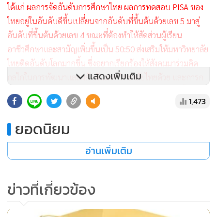
ได้แก่ ผลการจัดอันดับการศึกษาไทย ผลการทดสอบ PISA ของ
ไทยอยู่ในอันดับดีขึ้นเปลี่ยนจากอันดับที่ขึ้นต้นด้วยเลข 5 มาสู่
อันดับที่ขึ้นต้นด้วยเลข 4 ขณะที่ต้องทำให้สัดส่วนผู้เรียน
อาชีวศึกษาและสามัญเพิ่มขึ้นเป็น 50:50 ส่งเสริมให้มหาวิทยาลัย
ไทยติดอันดับโลกมากขึ้น ซึ่งอยากเรียกร้องให้สังคมมาร่วมคิด
แสดงเพิ่มเติม
กลไกในการพัฒนาและผลักดันมหาวิทยาลัยไทยด้วย และการก
ระจายโอกาสและเพิ่มความเสมอภาคทางการศึกษามากขึ้น
1,473
พร้อมกับเน้นการส่งเสริมให้ภาคเอกชนที่มีศักยภาพเข้ามามีส่วน
ร่วมและสนับสนุนการจัดการศึกษามากขึ้น
” นายจาตุรนต์ กล่าว
ยอดนิยม
นายจาตุรนต์ กล่าวต่ออีกว่า สำหรับนโยบายที่ต้องเร่งรัดดำเนิน
อ่านเพิ่มเติม
การตามนโยบายรัฐบาลและสานต่องานที่ทำไว้แล้ว 8 เรื่อง
ประกอบด้วย 1.เร่งรัดปฏิรูปการเรียนรู้ทั้งระบบให้สัมพันธ์เชื่อม
ข่าวที่เกี่ยวข้อง
โยงกัน 2.ปฏิรูประบบผลิตพัฒนาครู 3.เร่งนำเทคโนโลยี
สารสนเทศและการสื่อสารมาใช้ในการปฏิรูปการเรียนรู้ 4.พัฒนา