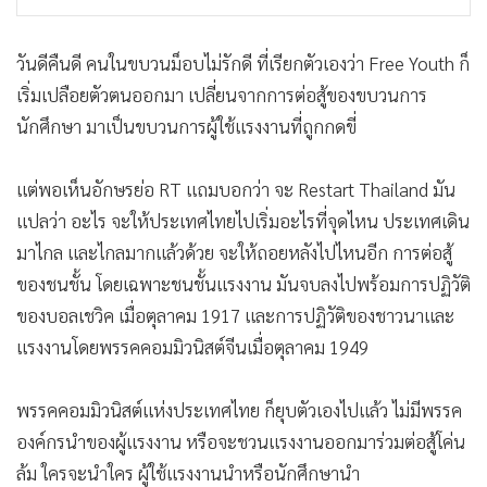
วันดีคืนดี คนในขบวนม็อบไม่รักดี ที่เรียกตัวเองว่า Free Youth ก็
เริ่มเปลือยตัวตนออกมา เปลี่ยนจากการต่อสู้ของขบวนการ
นักศึกษา มาเป็นขบวนการผู้ใช้แรงงานที่ถูกกดขี่
แต่พอเห็นอักษรย่อ RT แถมบอกว่า จะ Restart Thailand มัน
แปลว่า อะไร จะให้ประเทศไทยไปเริ่มอะไรที่จุดไหน ประเทศเดิน
มาไกล และไกลมากแล้วด้วย จะให้ถอยหลังไปไหนอีก การต่อสู้
ของชนชั้น โดยเฉพาะชนชั้นแรงงาน มันจบลงไปพร้อมการปฏิวัติ
ของบอลเชวิค เมื่อตุลาคม 1917 และการปฏิวัติของชาวนาและ
แรงงานโดยพรรคคอมมิวนิสต์จีนเมื่อตุลาคม 1949
พรรคคอมมิวนิสต์แห่งประเทศไทย ก็ยุบตัวเองไปแล้ว ไม่มีพรรค
องค์กรนำของผู้แรงงาน หรือจะชวนแรงงานออกมาร่วมต่อสู้โค่น
ล้ม ใครจะนำใคร ผู้ใช้แรงงานนำหรือนักศึกษานำ