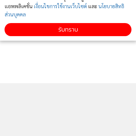
แอพพลิเคชั่น
เงื่อนไขการใช้งานเว็บไซต์
และ
นโยบายสิทธิ
ส่วนบุคคล
“หรือ “เยาวชนปลดแอก” กำลังสำลักประชาธิปไตย?”
รับทราบ
เนื้อหาระบุว่า “ผมไม่รู้ว่า กลุ่ม “เยวชนปลดแอก-Free YOUTH”
จะเข้าใจลัทธิคอมมิวนิสต์แค่ไหน เห็นเขียนข้อความในเฟซบุ๊ก ว่า
“แรงงานสร้างชาติ มิใช่มหาราชองค์ใด” รูปในเฟซบุ๊ก สัญลักษณ์
ก็คล้ายๆ รูปค้อน กับ เคียว บ้านเมืองเราเวลานี้ คล้ายๆ กับคน
(ส่วนหนึ่ง) เกิดนิยมชมชอบลัทธิคอมมิวนิสต์ขึ้นมาอย่างงั้นแหละ
คนอีกส่วนหนึ่งก็คล้ายๆ จะรังเกียจอเมริกา และยุโรป ที่ปกครอง
ด้วยประชาธิปไตย หาว่า แทรกแซงกิจการภายในของ
ประเทศไทย อะไรทำนองนั้น
ความจริง ลัทธิการปกครองในโลกมี 3 ลัทธิใหญ่ๆ เท่านั้น คือ
ติดตามข่าวสารผ่านทาง LINE
ประชาธิปไตย, คอมมิวนิสต์ และ เผด็จการ มีเท่านี้แหละ เราจะ