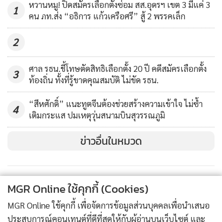
หวานหมู! ปิดสมัครเลือกตั้งซ่อม สส.อุดรฯ เขต 3 มีแค่ 3
1
คน ภท.ส่ง “อธิการ แก้วเครือศรี” สู้ 2 พรรคเล็ก
2
ศาล รธน.ชี้โทษตัดสิทธิเลือกตั้ง 20 ปี คดีสมัครเลือกตั้ง
3
ท้องถิ่น ทั้งที่รู้ขาดคุณสมบัติ ไม่ขัด รธน.
“สีหศักดิ์” แนะทูตจีนต้องช่วยสร้างความเข้าใจ ไม่ซ้ำ
4
เติมกระแส ปมเหตุวุ่นสนามบินสุวรรณภูมิ
ข่าวอื่นในหมวด
ถ้าทำแค่นี้ไม่ได้ ก็หยุดเถอะ เอาความเดือดร้อนของคน 5 แยก
MGR Online ใช้คุกกี้ (Cookies)
เป็นตัวประกันเปล่าๆ”
MGR Online ใช้คุกกี้ เพื่อจัดการข้อมูลส่วนบุคคลเพื่อนำเสนอ
ประสบการณ์คอนเทนต์ที่ดีที่สุดให้กับผู้อ่านบนเว็บไซต์ และ
ด้าน นายนิพิฏฐ์ อินทรสมบัติ โพสต์เฟซบุ๊ก หัวข้อ