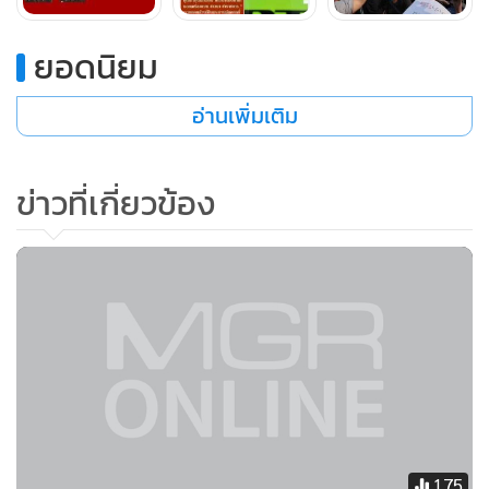
กบฏมั้ย
ยอดนิยม
ศาลต้องตัดสิน จบไม่สวย”
อ่านเพิ่มเติม
ขณะเดียวกัน นายพิชิต ไชยมงคล อดีตโฆษกกลุ่มเครือข่าย
นักศึกษาประชาชนปฏิรูปประเทศไทย (คปท.) และอดีตเพื่อน
ข่าวที่เกี่ยวข้อง
นายธนาธร จึงรุ่งเรืองกิจ โพสต์เฟซบุ๊กระบุว่า
“เสื้อใหม่คนใส่คนเดิม
เห็นผู้ชุมนุมอุปโลกน์องค์กรใหม่ สร้างแบนเนอร์ใหม่ ผมก็คิด
ตลกนะ
มันเหมือนเล่นปาหี่การเมือง โดยใช้ประเทศเป็นตัวทดลองทำ
กิจกรรม คุณจะเปลี่ยนชื่อเปลี่ยนอะไรก็แล้วแต่ สิ่งสำคัญที่ต้อง
175