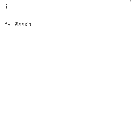
•
เกม
ว่า
•
วิทยาศาสตร์
•
SMEs
“RT คืออะไร
•
หุ้น
•
อินโดจีน
•
กองทุนรวม
•
Celeb Online
•
Factcheck
•
ญี่ปุ่น
•
News1
•
Gotomanager