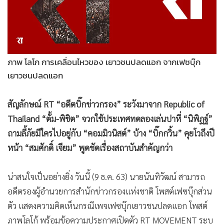
•
Good health & Well-being
•
Green Innovation & SD
•
Management & HR
•
MGR Live
ภาพ โลโก การเคลื่อนไหวของ เยาวชนปลดแอก จากเฟซบุ๊ก
•
Infographic
เยาวชนปลดแอก
•
การเมือง
•
ท่องเที่ยว
สัญลักษณ์ RT “อดีตบิ๊กข่าวกรอง” ระวังมาจาก Republic of
•
กีฬา
Thailand “ตั้ม-พิชิต” จวกใช้ประเทศทดลองเล่นปาหี่ “นิพิฏฐ์”
•
ต่างประเทศ
ถามลี้ภัยมีใครไปอยู่กับ “คอมมิวนิสต์” บ้าง “บิ๊กกวิ้น” คุยโวถึงปี
•
Special Scoop
หน้า “สมศักดิ์ เจียม” พูดชัดเรื่องสถาบันสำคัญกว่า
•
เศรษฐกิจ-ธุรกิจ
•
จีน
น่าสนใจเป็นอย่างยิ่ง วันนี้ (9 ธ.ค. 63) นายนันทิวัฒน์ สามารถ
•
ชุมชน-คุณภาพชีวิต
อดีตรองผู้อำนวยการสำนักข่าวกรองแห่งชาติ โพสต์เฟซบุ๊กส่วน
•
อาชญากรรม
ตัว แสดงความคิดเห็นกรณีเพจเฟซบุ๊กเยาวชนปลดแอก โพสต์
•
Motoring
ภาพโลโก้ พร้อมข้อความประกาศเปิดตัว RT MOVEMENT ระบุ