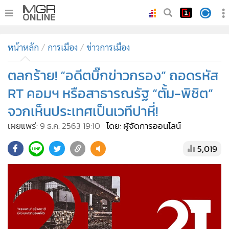
•
หน้าหลัก
หน้าหลัก
การเมือง
ข่าวการเมือง
•
ทันเหตุการณ์
•
ตลกร้าย! “อดีตบิ๊กข่าวกรอง” ถอดรหัส
ภาคใต้
•
ภูมิภาค
RT คอมฯ หรือสาธารณรัฐ “ตั้ม-พิชิต”
•
Online Section
จวกเห็นประเทศเป็นเวทีปาหี่!
•
บันเทิง
เผยแพร่:
9 ธ.ค. 2563 19:10
โดย: ผู้จัดการออนไลน์
•
ผู้จัดการรายวัน
5,019
•
คอลัมนิสต์
•
ละคร
•
CbizReview
•
Cyber BIZ
•
ผู้จัดกวน