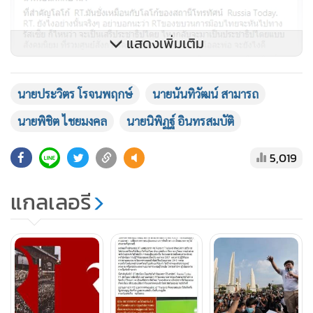
แสดงเพิ่มเติม
นายประวิตร โรจนพฤกษ์
นายนันทิวัฒน์ สามารถ
นายพิชิต ไชยมงคล
นายนิพิฏฐ์ อินทรสมบัติ
5,019
แกลเลอรี
ภาพ จาก เฟซบุ๊กส่วนตัว นายนันทิวัฒน์ สามารถ
อย่าบอกนะว่า RT ย่อมาจาก Republic of Thailand ติดคุก
แน่นอน นี่มันผิดทั้งรัฐธรรมนูญ ผิดทั้งกฎหมายแผ่นดิน ถึงขั้น