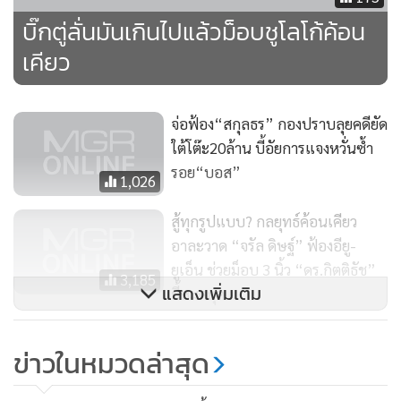
เปลี่ยนมี 2 สิ่ง
บิ๊กตู่ลั่นมันเกินไปแล้วม็อบชูโลโก้ค้อน
เคียว
1. เนื้อหา เนื้อหาที่ผู้ชุมนุมนำเสนอไม่มีอะไรชัดทางข้อมูล
วิชาการ เป็นข้อมูลที่พวกคิดไปเอง คิดว่าแม่น พูดง่ายๆ เนื้อหา
กลวง
จ่อฟ้อง“สกุลธร” กองปราบลุยคดียัด
ใต้โต๊ะ20ล้าน บี้อัยการแจงหวั่นซ้ำ
2.ท่าที ท่าทีกักขฬะ หยาบช้า คือ จุดอ่อนทำลายเนื้อหา ขาด
รอย“บอส”
1,026
ความเป็นมนุษย์ ยืนบนอีโก้จนลอยจากความเป็นคน
สู้ทุกรูปแบบ? กลยุทธ์ค้อนเคียว
สรุปคือ “เนื้อหาต้องทำการบ้าน สันดานต้องแก้ไข”
อาละวาด “จรัล ดิษฐ์” ฟ้องอียู-
ยูเอ็น ช่วยม็อบ 3 นิ้ว “ดร.กิตติธัช”
3,185
แสดงเพิ่มเติม
ชี้หมดยุค
แกนนำโดนม.112ถ้วนหน้า
ข่าวในหมวดล่าสุด
“เพนกวิน-รุ้ง”นัดมวลชนปกป้อง
282