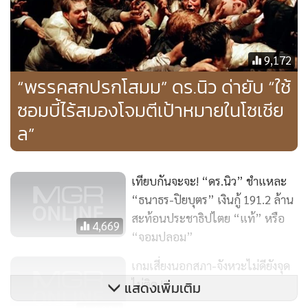
ประชาธิปไตย จำกัดสิทธิเสรีภาพ เผด็จการ
พอตัวเองมีความสุข >>>> เงียบ
9,172
พอตัวเองเป็นทุกข์เดือดร้อน >>>> เป็นเรื่องของทุกคน จงออก
“พรรคสกปรกโสมม” ดร.นิว ด่ายับ “ใช้
มาสู้เพื่อประชาธิปไตย
ซอมบี้ไร้สมองโจมตีเป้าหมายในโซเชีย
ล”
พอลูกตัวเอง >>>> ต้องเติบโตอย่างมีคุณภาพมากกว่าคนอื่น
เป็นล้านคน
เทียบกันจะจะ! “ดร.นิว” ชำแหละ
พอลูกชาวบ้าน >>>> ต้องออกมาขับไล่เผด็จการ จงระเบิดความ
“ธนาธร-ปิยบุตร” เงินกู้ 191.2 ล้าน
คับแค้นออกมา
สะท้อนประชาธิปไตย “แท้” หรือ
4,669
“จอมปลอม”
พอทำพรรค >>>> หลบอยู่หลังเงินกู้
เกมเสี่ยงนอกสภา-จังหวะไม่ดียังจุด
พอทำผิด >>>> หลบอยู่หลังความลืม
ไม่ติด !?
แสดงเพิ่มเติม
พอทำม็อบ >>>> หลบอยู่หลังหุ่นเชิด