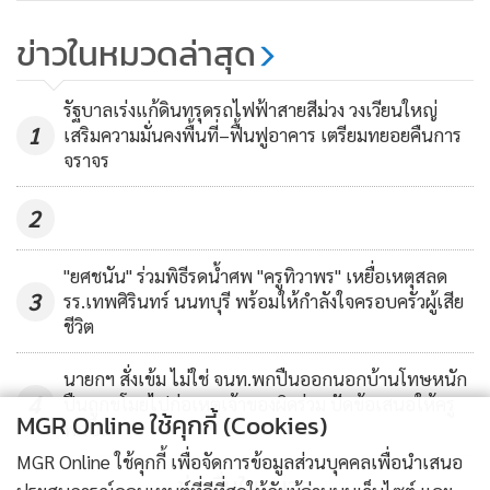
6,204
#ผนลจลชคง
ข่าวในหมวดล่าสุด
มันจบแล้ว! เผยโฉม “ปชต.จอม
ปลอม” เลียนแบบ “อั้ม เนโกะ มธ.”
รัฐบาลเร่งแก้ดินทรุดรถไฟฟ้าสายสีม่วง วงเวียนใหญ่
อีเวนต์ชักธงดำที่จุฬาฯ เสรีภาพ
147,703
1
เสริมความมั่นคงพื้นที่–ฟื้นฟูอาคาร เตรียมทยอยคืนการ
ปัญญาทราม
จราจร
2
"ยศชนัน" ร่วมพิธีรดน้ำศพ "ครูทิวาพร" เหยื่อเหตุสลด
3
รร.เทพศิรินทร์ นนทบุรี พร้อมให้กำลังใจครอบครัวผู้เสีย
ชีวิต
นายกฯ สั่งเข้ม ไม่ใช่ จนท.พกปืนออกนอกบ้านโทษหนัก
4
ปืนถูกขโมยไปก่อเหตุเจ้าของผิดร่วม ปัดข้อเสนอให้ครู
MGR Online ใช้คุกกี้ (Cookies)
พกปืน
MGR Online ใช้คุกกี้ เพื่อจัดการข้อมูลส่วนบุคคลเพื่อนำเสนอ
ข่าวอื่นในหมวด