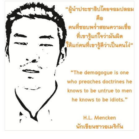
•
Good health & Well-being
•
Green Innovation & SD
•
Management & HR
•
MGR Live
•
Infographic
•
การเมือง
•
ท่องเที่ยว
•
กีฬา
•
ต่างประเทศ
•
Special Scoop
•
เศรษฐกิจ-ธุรกิจ
•
จีน
•
ชุมชน-คุณภาพชีวิต
•
อาชญากรรม
•
Motoring