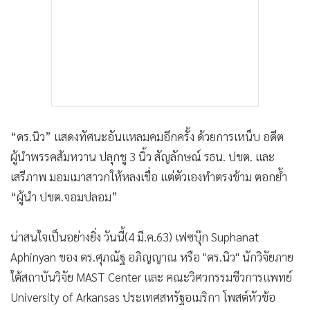
“ดร.นิว” แสดงทัศนะอันแหลมคมอีกครั้ง ด้วยการเหน็บ อดีต
ผู้นำพรรคส้มหวาน ปลุกชู 3 นิ้ว สัญลักษณ์ รธน. ปชต. และ
เสรีภาพ มอมเมาสาวกให้หลงเชื่อ แต่ตัวเองทำตรงข้าม ตอกย้ำ
“ผู้นำ ปชต.จอมปลอม”
น่าสนใจเป็นอย่างยิ่ง วันนี้(4 มี.ค.63) เฟซบุ๊ก Suphanat
Aphinyan ของ ดร.ศุภณัฐ อภิญญาณ หรือ "ดร.นิว" นักวิจัยภาย
ใต้สถาบันวิจัย MAST Center และ คณะวิศวกรรมชีวการแพทย์
University of Arkansas ประเทศสหรัฐอเมริกา โพสต์หัวข้อ