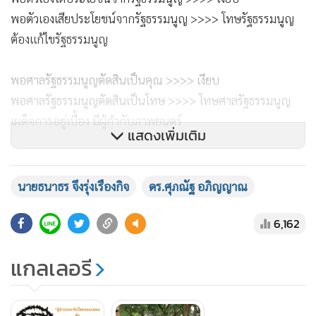
พอตัวเองเสียประโยชน์จากรัฐธรรมนูญ >>>> โทษรัฐธรรมนูญ
ต้องแก้ไขรัฐธรรมนูญ
พอศาลรัฐธรรมนูญตัดสินเป็นคุณ >>>> เงียบ
พอศาลรัฐธรรมนูญตัดสินเป็นโทษ >>>> โทษศาลรัฐธรรมนูญ
เผด็จการอยู่เบื้อง มีผู้กำกับภาพยนตร์
แสดงเพิ่มเติม
พอไม่พอใจคนอื่น >>>> ต้องลาออก
พอตัวเองทำผิด >>>> จำไม่ได้ ถูกกลั่นแกล้ง
นายธนาธร จึงรุ่งเรืองกิจ
ดร.ศุภณัฐ อภิญญาณ
6,162
พอตัวเองวิจารณ์ด่าคนอื่นยังไงก็ได้ >>>> เป็นสิทธิเสรีภาพ
ประชาธิปไตย
แกลเลอรี