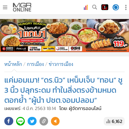
•
หน้าหลัก
•
ทันเหตุการณ์
•
ภาคใต้
•
ภูมิภาค
•
Online Section
หน้าหลัก
การเมือง
ข่าวการเมือง
•
บันเทิง
•
ผู้จัดการรายวัน
แค่มอมเมา! “ดร.นิว” เหน็บเจ็บ “ทอน” ชู
•
คอลัมนิสต์
3 นิ้ว ปลุกระดม ทำในสิ่งตรงข้ามหมด
•
ละคร
ตอกย้ำ “ผู้นำ ปชต.จอมปลอม”
•
CbizReview
เผยแพร่:
4 มี.ค. 2563 18:14
โดย: ผู้จัดการออนไลน์
•
Cyber BIZ
•
ผู้จัดกวน
6,162