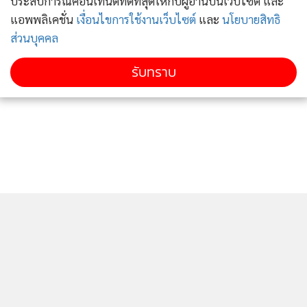
ประสบการณ์คอนเทนต์ที่ดีที่สุดให้กับผู้อ่านบนเว็บไซต์ และ
แอพพลิเคชั่น
เงื่อนไขการใช้งานเว็บไซต์
และ
นโยบายสิทธิ
ส่วนบุคคล
ภาพจากเฟซบุ๊ก Suphanat Aphinyan
รับทราบ
#ผู้นำเลวจะหลอกใช้คนโง่
“ผู้นำประชาธิปไตยจอมปลอม คือ คนที่ชอบพร่ำสอนความเชื่อที่
เขารู้แก่ใจว่ามันผิดให้แก่คนที่เขารู้ดีว่าเป็นคนโง่”
“The demagogue is one who preaches doctrines he
knows to be untrue to men he knows to be idiots.”
― H.L. Mencken นักเขียนชาวอเมริกัน
ก่อนหน้านี้(3 มี.ค.63) "ดร.นิว" โพสต์ข้อความผ่านเฟซบุ๊ก
Suphanat Aphinyan จวก “ส้มหวาน” อย่างเจ็บมาก่อนแล้ว โดย
ระบุว่า