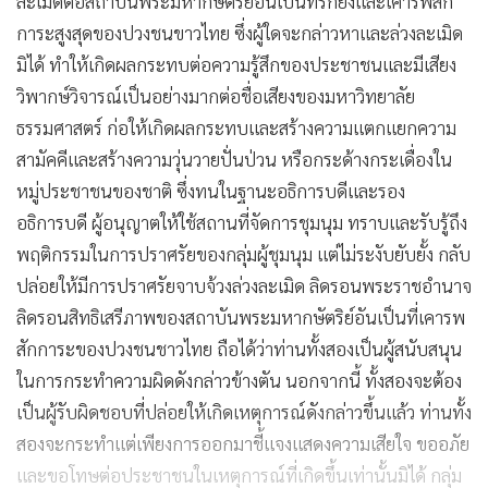
ละเมิดต่อสถาบันพระมหากษัตริย์อันเป็นที่รักยิ่งและเคารพสัก
การะสูงสุดของปวงชนขาวไทย ซึ่งผู้ใดจะกล่าวหาและล่วงละเมิด
มิได้ ทำให้เกิดผลกระทบต่อความรู้สึกของประชาชนและมีเสียง
วิพากษ์วิจารณ์เป็นอย่างมากต่อชื่อเสียงของมหาวิทยาลัย
ธรรมศาสตร์ ก่อให้เกิดผลกระทบและสร้างความแตกแยกความ
สามัคคีและสร้างความวุ่นวายปั่นป่วน หรือกระด้างกระเดื่องใน
หมู่ประชาชนของชาติ ซึ่งทนในฐานะอธิการบดีและรอง
อธิการบดี ผู้อนุญาตให้ใช้สถานที่จัดการชุมนุม ทราบและรับรู้ถึง
พฤติกรรมในการปราศรัยของกลุ่มผู้ชุมนุม แต่ไม่ระงับยับยั้ง กลับ
ปล่อยให้มีการปราศรัยจาบจ้วงล่วงละเมิด ลิดรอนพระราชอำนาจ
ลิดรอนสิทธิเสรีภาพของสถาบันพระมหากษัตริย์อันเป็นที่เคารพ
สักการะของปวงชนชาวไทย ถือได้ว่าท่านทั้งสองเป็นผู้สนับสนุน
ในการกระทำความผิดดังกล่าวข้างตัน นอกจากนี้ ทั้งสองจะต้อง
เป็นผู้รับผิดชอบที่ปล่อยให้เกิดเหตุการณ์ดังกล่าวขึ้นแล้ว ท่านทั้ง
สองจะกระทำแต่เพียงการออกมาชี้แจงแสดงความเสียใจ ขออภัย
และขอโทษต่อประชาชนในเหตุการณ์ที่เกิดขึ้นเท่านั้นมิได้ กลุ่ม