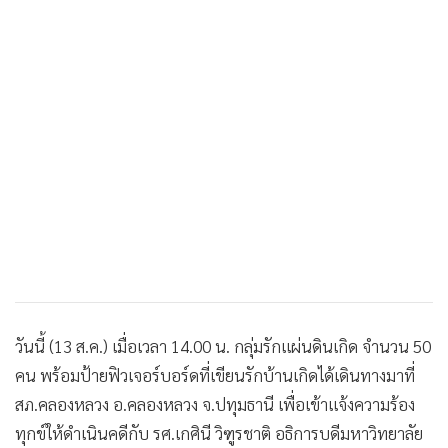
•
เกม
•
วิทยาศาสตร์
•
SMEs
•
หุ้น
•
อินโดจีน
•
กองทุนรวม
•
Celeb Online
•
Factcheck
•
ญี่ปุ่น
•
News1
•
Gotomanager
วันนี้ (13 ส.ค.) เมื่อเวลา 14.00 น. กลุ่มรักแผ่นดินเกิด จำนวน 50
คน พร้อมป้ายฟิวเจอร์บอร์ดที่เขียนรักบ้านเกิดได้เดินทางมาที่
สภ.คลองหลวง อ.คลองหลวง จ.ปทุมธานี เพื่อเข้าแจ้งความร้อง
ทุกข์ให้ดำเนินคดีกับ รศ.เกศินี วิฑูรชาติ อธิการบดีมหาวิทยาลัย