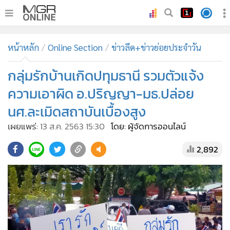
•
หน้าหลัก
หน้าหลัก
Online Section
ข่าวลีด+ข่าวย่อยประจำวัน
•
ทันเหตุการณ์
•
กลุ่มรักบ้านเกิดปทุมธานี รวมตัวแจ้ง
ภาคใต้
•
ภูมิภาค
ความเอาผิด อ.ปริญญา-มธ.ปล่อย
•
Online Section
นศ.ละเมิดสถาบันเบื้องสูง
•
บันเทิง
เผยแพร่:
13 ส.ค. 2563 15:30
โดย: ผู้จัดการออนไลน์
•
ผู้จัดการรายวัน
2,892
•
คอลัมนิสต์
•
ละคร
•
CbizReview
•
Cyber BIZ
•
ผู้จัดกวน