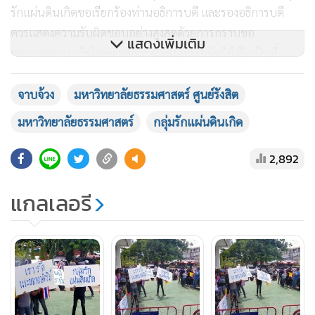
รักแผ่นดินเกิดขอเรียกร้องท่านอธิการบดี และรองอธิการบดี
ควรแสดงความรับผิดชอบอย่างสูงสุดด้วยการกราบขอ
แสดงเพิ่มเติม
พระราชทานอภัยโทษต่อสถาบันพระมหากษัตริย์ อันเป็นที่
เคารพสักการะของปวงชนชาวไทย และควรลาออกจากตำแหน่ง
อธิการบดี และ รองอธิการบดี มหาวิทยาลัยธรรมศาสตร์ และ
จาบจ้วง
มหาวิทยาลัยธรรมศาสตร์ ศูนย์รังสิต
ตำแหน่งในระดับผู้บริหารอื่นใดทั้งหมดของมหาวิยาลัย
มหาวิทยาลัยธรรมศาสตร์
กลุ่มรักแผ่นดินเกิด
ธรรมศาสตร์ เพื่อธำรงไว้ซึ่งวัตถุประสงค์และปณิธานอีก ทั้งรักษา
ชื่อเสียงของมหาวิทยาลัยที่เป็นสถานศึกษาทางราชการและ
2,892
วิชาชีพชั้นสูง อันมีวัตถุประสงค์และตามมาตรา 7 ของพระราช
แกลเลอรี
บัญญัติมหาวิทยาลัยธรรมศาสตร์ พ.ศ. 2558 ซึ่งจะต้องเป็นไป
ตามที่ถูกต้องและพึงปรารถนา อีกทั้งมีสำนึกรับผิดขอบต่อสังคม
และประเทศชาติ โดยการให้บรรลุวัตถุประสงค์และปณิธานดัง
กล่าวนี้ มหาวิทยาลัยธรรมศาสตร์ต้องดำเนินการโดยยืดหลัก
ความรับผิดชอบต่อชุมชน สังคม และประเทศชาติและอื่นๆ ตาม
มาตรา 8 ของพระราชบัญญัติดังกล่าวนี้ด้วย โดยมี พ.ต.อ.ศิวาพัช