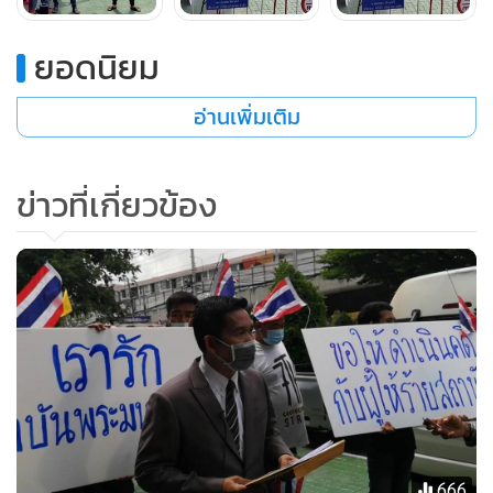
ญ์ สนิทนวนธนรัฐ ผกก.สอบสวนสภ.กลุ่มงานสอบสวน ภ.1 เป็น
ผู้รับแจ้งความดำเนินคดีตามกฎหมาย
ยอดนิยม
อ่านเพิ่มเติม
ข่าวที่เกี่ยวข้อง
666