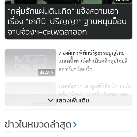
“กลุ่มรักแผ่นดินเกิด” แจ้งความเอา
เรื่อง “เกศินี-ปริญญา” ฐานหนุนม็อบ
จาบจ้วงฯ-ตะเพิดลาออก
ส.องค์การพิทักษ์รัฐธรรมนูญไทย
แถลงจี้ ตร.เร่งดำเนินคดีกลุ่มโจมตี
สถาบันฯ โดยเร็ว
456
รองอธิการฯ มธ.ศูนย์รังสิต โร่ขออภัย
หลัง “ม็อบ” ปราศรัยเกินขอบเขต
แสดงเพิ่มเติม
39,746
จี้ดำเนินคดี"กบฏ"แกนนำม็อบ-
ข่าวในหมวดล่าสุด
นศ.มธ.อ้าง105คณาจารย์หนุน