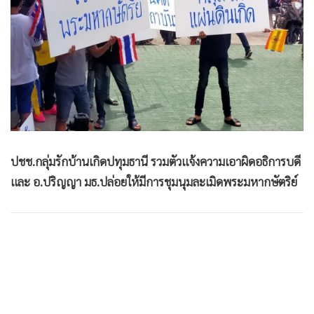
•
Good health & Well-being
•
Green Innovation & SD
•
Management & HR
•
MGR Live
•
Infographic
•
การเมือง
•
ท่องเที่ยว
•
กีฬา
ปชช.กลุ่มรักบ้านเกิดปทุมธานี รวมตัวแจ้งความเอาผิดอธิการบดี
•
ต่างประเทศ
และ อ.ปริญญา มธ.ปล่อยให้มีการชุมนุมละเมิดพระมหากษัตริย์
•
Special Scoop
•
เศรษฐกิจ-ธุรกิจ
•
จีน
•
ชุมชน-คุณภาพชีวิต
•
อาชญากรรม
•
Motoring