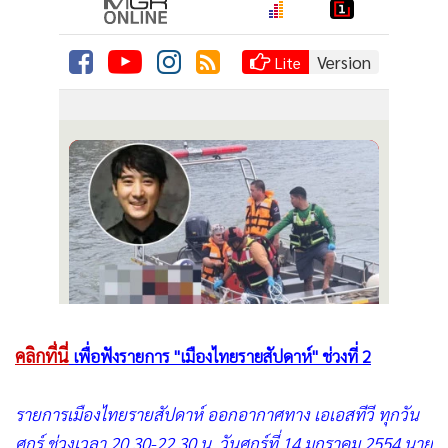
•
เกม
•
วิทยาศาสตร์
•
SMEs
•
หุ้น
•
อินโดจีน
•
กองทุนรวม
•
Celeb Online
•
Factcheck
•
ญี่ปุ่น
•
News1
•
Gotomanager
คลิกที่นี่
เพื่อฟังรายการ "เมืองไทยรายสัปดาห์" ช่วงที่ 2
รายการเมืองไทยรายสัปดาห์ ออกอากาศทาง เอเอสทีวี ทุกวัน
ศุกร์ ช่วงเวลา 20.30-22.30 น. วันศุกร์ที่ 14 มกราคม 2554 นาย