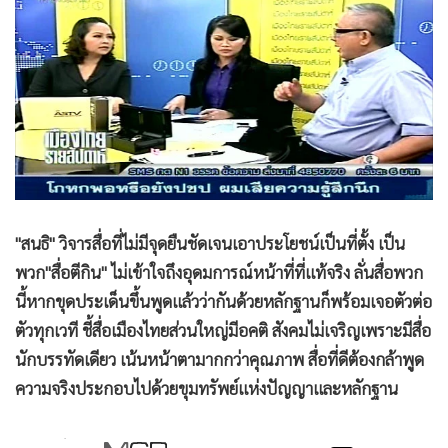
•
Good health & Well-being
•
Green Innovation & SD
•
Management & HR
•
MGR Live
•
Infographic
•
การเมือง
•
ท่องเที่ยว
•
กีฬา
"สนธิ" วิจารสื่อที่ไม่มีจุดยืนชัดเจนเอาประโยชน์เป็นที่ตั้ง เป็น
•
ต่างประเทศ
พวก"สื่อตีกิน" ไม่เข้าใจถึงอุดมการณ์หน้าที่ที่แท้จริง ลั่นสื่อพวก
•
Special Scoop
นี้หากขุดประเด็นขึ้นพูดแล้วว่ากันด้วยหลักฐานก็พร้อมเจอตัวต่อ
•
เศรษฐกิจ-ธุรกิจ
ตัวทุกเวที ชี้สื่อเมืองไทยส่วนใหญ่มีอคติ สังคมไม่เจริญเพราะมีสื่อ
•
จีน
นักบรรทัดเดียว เน้นหน้าตามากกว่าคุณภาพ สื่อที่ดีต้องกล้าพูด
•
ชุมชน-คุณภาพชีวิต
ความจริงประกอบไปด้วยขุมทรัพย์แห่งปัญญาและหลักฐาน
•
อาชญากรรม
•
Motoring