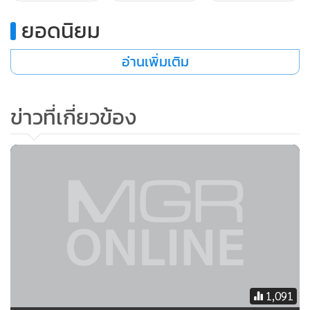
สโรชา
- คุณราตรี
ยอดนิยม
จินดารัตน์
- คุณราตรี ข่าวออกมาบอกว่าเป็นเลขาคุณวีระ แต่
อ่านเพิ่มเติม
จริงๆ แล้วไม่ใช่นะคะ เป็นคนของกองทัพธรรม
สโรชา
-ใช่ค่ะ
ข่าวที่เกี่ยวข้อง
จินดารัตน์
- เธอมีลักษณะนิสัยใจคอ มีความเอื้ออาทร เอื้ออารีย์
มาช่วยงานเฉยๆ แต่มิได้เป็นเลขาคุณวีระ เพราะฉะนั้นเห็นแล้ว
ว่า การยัดข้อหามันมั่วขนาดไหน
อีกเรื่องหนึ่งเป็นเรื่องสำคัญที่เราไม่ได้พูดถึงท่านนายกฯ เลย จะ
เล่าให้ฟังนิดนึงเรื่องของผู้ค้าราชประสงค์ เขาเดือดร้อนเขาก็ไป
ยื่นหนังสือท่านนายกฯ บอกว่า ท่านนายกฯ ช่วยหน่อยเถอะคุย
กับเสื้อแดงให้หน่อย ท่านนายกฯ บอกว่า ไม่ได้หรอกครับอยาก
1,091
ให้ไปคุยกันเอง เพราะถ้าผมช่วย เข้าไปยุ่งจะเหมือนกับเล่น