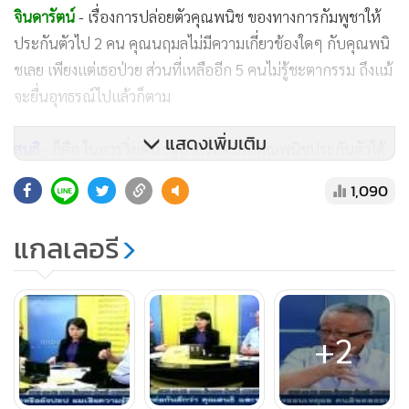
จินดารัตน์
- เรื่องการปล่อยตัวคุณพนิช ของทางการกัมพูชาให้
ประกันตัวไป 2 คน คุณนฤมลไม่มีความเกี่ยวข้องใดๆ กับคุณพนิ
ชเลย เพียงแต่เธอป่วย ส่วนที่เหลืออีก 5 คนไม่รู้ชะตากรรม ถึงแม้
จะยื่นอุทธรณ์ไปแล้วก็ตาม
แสดงเพิ่มเติม
สนธิ
- ก็คือ ในการวิ่งเต้น รัฐบาลวิ่งเต้นให้คุณพนิชประกันตัวได้
คุณนฤมลติดตามออกมาในกรณีที่ป่วยเท่านั้นเอง เพราะฉะนั้น
1,090
จริงๆ รัฐบาลจะช่วยคุณพนิชคนเดียว
แกลเลอรี
สโรชา
- พี่วีระก็มีโรคประจำตัวนะทำไมไม่เห็นพิจารณาปล่อยตัว
สนธิ
- แกก็มีโรค แกก็ไม่สบาย
+2
จินดารัตน์
- คุณผู้หญิงอีกคนชื่ออะไรนะคะ