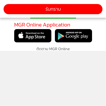
ติดตามข่าวสารผ่านทาง LINE
รับทราบ
สโรชา
- แต่ภาพน่าสงสาร ผู้ค้าผู้ประกอบการไปนั่งเถียงกับจตุพร
พรหมพันธุ์ พูดในสภามากี่ยุคกี่สมัย ไปขึ้นเวทีมาก็แล้วอะไรก็แล้ว
MGR Online Application
จะไปเถียงทันเขาได้ไหมละ โดนเขาตอกกลับซะเยิน
จินดารัตน์
- จนทุกวันนี้ไม่มีใครอยากพูดเขาแล้ว
ติดตาม MGR Online
สโรชา
-สรุปยืนยันเขาจะไปวันที่ 23 จะไปรวมตัวกันที่ราช
ประสงค์ แต่อาจจะกลับเร็วหน่อย ไปแค่ 13.00-15.00 น.เขาจะ
เคลื่อนกลับมาที่อนุสาวรีย์ประชาธิปไตย แล้วเลิกประมาณ 24.00
น.
นโยบายความเป็นส่วนตัว
นโยบายการใช้คุกกี้
จินดารัตน์
- หรือว่าเราจะอย่างนี้ดีคะคุณสนธิ มีคนเสนอว่า คน
ข้อกำหนดและเงื่อนไขการใช้บริการ
ไทยต้องเจ็บปวดแรงๆ สักครั้งหนึ่ง
นโยบายการใช้ข้อมูล Facebook
เกี่ยวกับเรา
ติดต่อเรา
© 2014-2026 mgronline.com. All rights reserved.