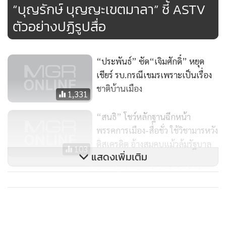
“บุญรักษ์ บุญญะเขตมาลา” ชี้ ASTV
การเมืองมากไปหน่อย เดี๋ยวเขาจะต่อว่าเอาได้
ตัวอย่างปฏิรูปสื่อ
สโรชา
- เอามาเป็นเรื่องการเมือง
“ประพันธ์” ซัด“เจิมศักดิ์” หยุด
จินดารัตน์
- ส.ว.คำนูณ ก็เลยเขียนบนเฟสบุ๊ค บอกว่า อย่างนี้
เชียร์ รบ.กรณีเขมรเพราะเป็นเรื่อง
เรื่องเขมรเรื่อง 7 คนไทยก็ต้องให้เราไปคุยกับฮุน เซน เองใช่ไหม
ชาติบ้านเมือง
1,331
เพราะเดี๋ยวจะเป็นเรื่องระหว่างประเทศ ความสัมพันธ์มันจะ
บอบช้ำ
“สนธิ” โชว์หลักฐานฉีกหน้า
พรรคการเมือง-สื่อชั่ว ใช้วิชามารหวัง
สโรชา
- ให้ญาติพี่น้องไปคุยเอง
ดิสเครดิต อ้างสมคบแม้วล้มรัฐบาล
103
แสดงเพิ่มเติม
สนธิ
- เวรกรรมประเทศไทยมีนายกรัฐมนตรีแบบนี้ เวรกรรม
“สนธิ” ซัด “มาร์ค” ต่ำช้า จับมือ
“เนชั่น” กุข่าวรับเงิน “แม้ว”
คราวที่แล้ว ประเทศไทยมีนายกรัฐมนตรีแบบนั้น แบบนี้ เวร
ทำลายพันธมิตรฯ
กรรมทั้งหมดเลยไม่ว่าจะแบบไหนก็ตาม หาคนที่ดีและจริงใจกับ
867
ประเทศ หายากจริงๆ