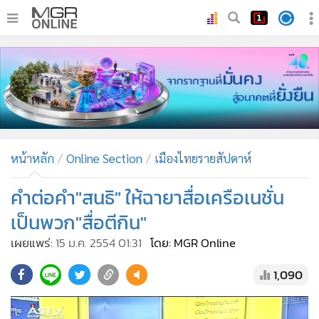
•
หน้าหลัก
•
ทันเหตุการณ์
•
ภาคใต้
•
ภูมิภาค
•
Online Section
หน้าหลัก
Online Section
เมืองไทยรายสัปดาห์
•
บันเทิง
•
ผู้จัดการรายวัน
คำต่อคำ"สนธิ" ให้ฉายาสื่อเครือเนชั่น
•
คอลัมนิสต์
เป็นพวก"สื่อตีกิน"
•
ละคร
เผยแพร่:
15 ม.ค. 2554 01:31
โดย: MGR Online
•
CbizReview
1,090
•
Cyber BIZ
•
ผู้จัดกวน