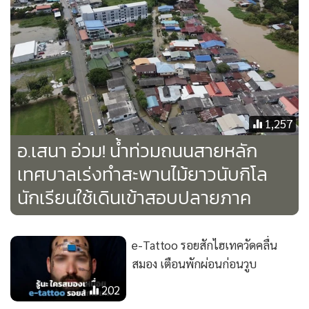
1,257
อ.เสนา อ่วม! น้ำท่วมถนนสายหลัก
เทศบาลเร่งทำสะพานไม้ยาวนับกิโล
นักเรียนใช้เดินเข้าสอบปลายภาค
e-Tattoo รอยสักไฮเทควัดคลื่น
สมอง เตือนพักผ่อนก่อนวูบ
202