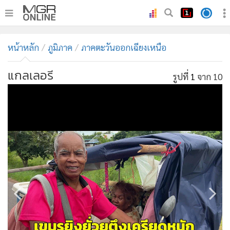
•
หน้าหลัก
หน้าหลัก
ภูมิภาค
ภาคตะวันออกเฉียงเหนือ
•
ทันเหตุการณ์
•
ภาคใต้
แกลเลอรี
รูปที่
1
จาก 10
•
ภูมิภาค
•
Online Section
•
บันเทิง
•
ผู้จัดการรายวัน
•
คอลัมนิสต์
•
ละคร
•
CbizReview
•
Cyber BIZ
•
ผู้จัดกวน