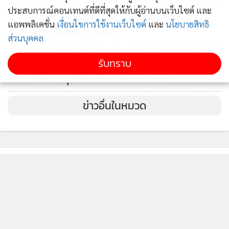
ประสบการณ์คอนเทนต์ที่ดีที่สุดให้กับผู้อ่านบนเว็บไซต์ และ
นายกเล็กอุบลฯ ติดตามสถานการณ์น้ำมูล สั่งยกระดับ
3
แอพพลิเคชั่น
เงื่อนไขการใช้งานเว็บไซต์
และ
นโยบายสิทธิ
เฝ้าระวังตลอด 24 ชั่วโมง
ส่วนบุคคล
ฎีกายืนคุก 2 ปี ไม่รอลงอาญา! คนขับบัส มข. ชน “น้อง
รับทราบ
4
อาย” นศ.แพทย์ดับ แม่ขออโหสิกรรม หวังเป็นคดี
ตัวอย่าง ปลุกสังคมตระหนักความประมาท
ข่าวอื่นในหมวด
ติดตามข่าวสารผ่านทาง LINE
MGR Online Application