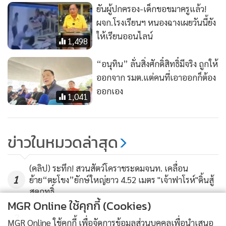
ยันผู้ปกครอง-เด็กขอขมาครูแล้ว!
ผจก.โรงเรียนฯ หนองฉางเผยวันนี้ยัง
ให้เรียนออนไลน์
1,498
“อนุทิน” ลั่นสิ่งศักดิ์สิทธิ์มีจริง ถูกให้
ออกจาก รมต.แต่คนที่เอาออกก็ต้อง
ออกเอง
1,041
ข่าวในหมวดล่าสุด
(คลิป) ระทึก! สวนสัตว์โคราชระดมจนท. เคลื่อน
1
ย้าย“ตะโขง”ยักษ์ใหญ่ยาว 4.52 เมตร "เจ้าฟาโรห์"ดิ้นสู้
สุดฤทธิ์
MGR Online ใช้คุกกี้ (Cookies)
2
MGR Online ใช้คุกกี้ เพื่อจัดการข้อมูลส่วนบุคคลเพื่อนำเสนอ