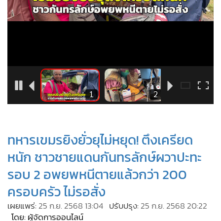
•
Good health & Well-being
•
Green Innovation & SD
•
Management & HR
•
MGR Live
•
Infographic
•
การเมือง
•
ท่องเที่ยว
10
1
2
•
กีฬา
•
ต่างประเทศ
ทหารเขมรยิงยั่วยุไม่หยุด! ตึงเครียด
•
Special Scoop
หนัก ชาวชายแดนกันทรลักษ์ผวาปะทะ
•
เศรษฐกิจ-ธุรกิจ
•
จีน
รอบ 2 อพยพหนีตายแล้วกว่า 200
•
ชุมชน-คุณภาพชีวิต
ครอบครัว ไม่รอสั่ง
•
อาชญากรรม
เผยแพร่:
25 ก.ย. 2568 13:04
ปรับปรุง:
25 ก.ย. 2568 20:22
•
Motoring
โดย: ผู้จัดการออนไลน์