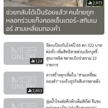
2,973
ช่วยกลับได้เป็นร้อยแล้ว! คนไทยถูก
หลอกร่วมแก๊งคอลเซ็นเตอร์-สกิมเม
อร์ สามเหลี่ยมทองคำ
จัดงบป้องกันโรคปี 66 ตก 322 บาท
ต่อหัว เพิ่มสิทธิสายด่วนเลิกบุหรี่-
สุขภาพจิต ขยายเบิกจ่ายรวม 22
124
รายการ
ลาวสร้างคุกเพิ่มใน "สามเหลี่ยม
ทองคำ" รองรับธุรกิจสีเทาขยายตัว
2,653
ลุ่มน้ำโขงส่อคึกคักเต็มพิกัด! จีนชง
พม่าหวนเปิด “ท่าเรือสบหรวย”