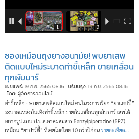
•
Good health & Well-being
•
Green Innovation & SD
•
Management & HR
4
1
2
•
MGR Live
•
Infographic
•
การเมือง
ซองเหมือนถุงยางอนามัย! พบยาเสพ
•
ท่องเที่ยว
ติดแบบใหม่ระบาดท่าขี้เหล็ก ขายเกลื่อน
•
กีฬา
ทุกผับบาร์
•
ต่างประเทศ
เผยแพร่:
19 ก.ย. 2565 08:16
ปรับปรุง:
19 ก.ย. 2565 08:16
•
Special Scoop
โดย: ผู้จัดการออนไลน์
•
เศรษฐกิจ-ธุรกิจ
ท่าขี้เหล็ก - พบยาเสพติดแบบใหม่ คนในวงการเรียก “ยาแฮปปี้”
•
จีน
ระบาดแหล่งบันเทิงท่าขี้เหล็ก ขายกันเกลื่อนทุกผับบาร์ เสพได้
•
ชุมชน-คุณภาพชีวิต
หลากรูปแบบ ป.ป.ส.คาดผสมสาร Benzylpiperazine (BPZ)
•
อาชญากรรม
เหมือน “ยาปาร์ตี้” ที่เคยโผล่ไทย 10 กว่าปีก่อน
รายละเอียด...
•
Motoring