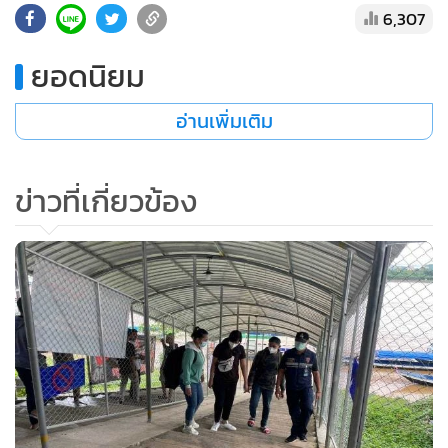
6,307
•
เกม
•
วิทยาศาสตร์
ยอดนิยม
•
SMEs
•
หุ้น
อ่านเพิ่มเติม
•
อินโดจีน
•
กองทุนรวม
ข่าวที่เกี่ยวข้อง
•
Celeb Online
•
Factcheck
•
ญี่ปุ่น
•
News1
•
Gotomanager