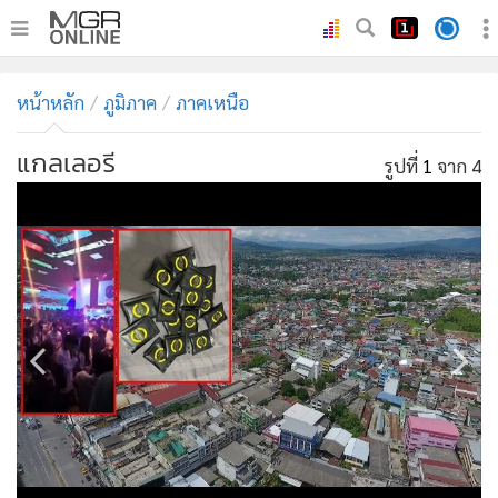
•
หน้าหลัก
หน้าหลัก
ภูมิภาค
ภาคเหนือ
•
ทันเหตุการณ์
•
ภาคใต้
แกลเลอรี
รูปที่
1
จาก 4
•
ภูมิภาค
•
Online Section
•
บันเทิง
•
ผู้จัดการรายวัน
•
คอลัมนิสต์
•
ละคร
•
CbizReview
•
Cyber BIZ
•
ผู้จัดกวน