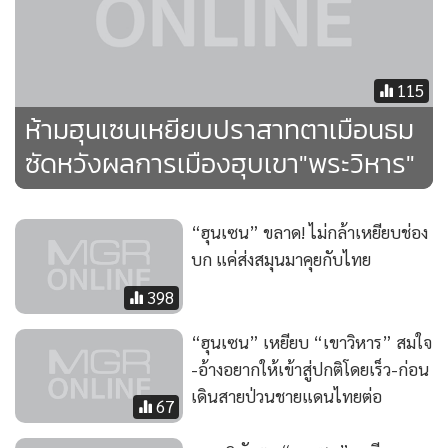
115
ห้ามฮุนเซนเหยียบปราสาทตาเมือนธม
ซัดหวังผลการเมืองฮุบเขา"พระวิหาร"
“ฮุนเซน” ขลาด! ไม่กล้าเหยียบช่อง
บก แค่ส่งสมุนมาคุยกับไทย
398
“ฮุนเซน” เหยียบ “เขาวิหาร” สมใจ
-อ้างอยากให้เข้าสู่ปกติโดยเร็ว-ก่อน
เดินสายป่วนชายแดนไทยต่อ
67