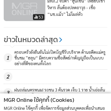
มทภ.2 จับตา “ฮุนเซน” เหยียบเขา
วิหาร ลั่นต้องปลดอาวุธ - เชื่อ
“นช.แม้ว” ไม่โผล่หัว
53
ข่าวในหมวดล่าสุด
ครอบครัวยังยืนยันไม่เปิดบัญชีรับบริจาค ด้านอดีตแม่ครู
1
ชื่นชม ”ฮลุน“ มีครบความซื่อสัตย์/กตัญญูถือเป็นแบบ
อย่างที่ดีของคนทั้งโลก
2
ฝนถล่มนครพนม! รถชน 3 คันรวด เจ็บ 1 ราย น้ำเอ่อล้น
3
คลองท่วมบ้านริมบายพาส
MGR Online ใช้คุกกี้ (Cookies)
(คลิป)เมืองนครพนมจมบาดาล เทศบาลระดมเครื่องสูบ
MGR Online ใช้คุกกี้ เพื่อจัดการข้อมูลส่วนบุคคลเพื่อนำเสนอ
4