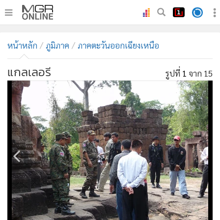
•
หน้าหลัก
หน้าหลัก
ภูมิภาค
ภาคตะวันออกเฉียงเหนือ
•
ทันเหตุการณ์
•
ภาคใต้
แกลเลอรี
รูปที่
1
จาก 15
•
ภูมิภาค
•
Online Section
•
บันเทิง
•
ผู้จัดการรายวัน
•
คอลัมนิสต์
•
ละคร
•
CbizReview
•
Cyber BIZ
•
ผู้จัดกวน