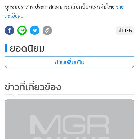
•
เกม
บุกชมปราสาทประกาศเจตนารมณ์ปกป้องแผ่นดินไทย
ราย
•
วิทยาศาสตร์
ละเอียด...
•
SMEs
136
•
หุ้น
•
อินโดจีน
ยอดนิยม
•
กองทุนรวม
อ่านเพิ่มเติม
•
Celeb Online
•
Factcheck
•
ญี่ปุ่น
ข่าวที่เกี่ยวข้อง
•
News1
•
Gotomanager