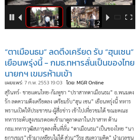
•
Good health & Well-being
•
Green Innovation & SD
•
Management & HR
15
1
2
•
MGR Live
•
Infographic
•
การเมือง
“ตาเมือนธม” ลดตึงเครียด รับ “ฮุนเซน”
•
ท่องเที่ยว
เยือนพรุ่งนี้ - กมธ.ทหารลั่นเป็นของไทย
•
กีฬา
นายกฯ เขมรห้ามเข้า
•
ต่างประเทศ
เผยแพร่:
7 ก.พ. 2553 19:03
โดย: MGR Online
•
Special Scoop
สุรินทร์- ชายแดนไทย-กัมพูชา “ปราสาทตาเมือนธม” อ.พนมดง
•
เศรษฐกิจ-ธุรกิจ
รัก ลดความตึงเครียดลง เตรียมรับ“ฮุน เซน” เยือนพรุ่งนี้ ทหาร
•
จีน
พรานเปิดให้ประชาชน-ผู้สื่อข่าว เข้าไปเที่ยวชมได้ ขณะคณะ
•
ชุมชน-คุณภาพชีวิต
ทหารระดับสูงเขมรดอดเข้ามาดูลาดเลาในปราสาท ด้าน
•
อาชญากรรม
กธม.ทหารวุฒิสภารุดลงพื้นที่ลั่น “ตาเมือนธม”เป็นของไทย “นา
•
Motoring
ยกฯเขมร”เข้ามาเหยียบไม่ได้ ส่วน“วีระ สมความคิด” นำมวลชน