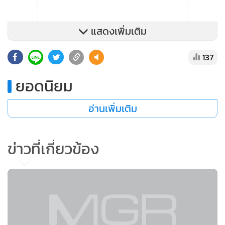
แสดงเพิ่มเติม
137
ยอดนิยม
อ่านเพิ่มเติม
นอกจากนี้ นายวีระยังถามคนเสื้อแดงด้วยว่าเป็นคนไทยหรือไม่
ข่าวที่เกี่ยวข้อง
เพราะแทนที่จะช่วยกันออกมาขับไล่คนที่รุกรานไทย แต่กลับมา
ต่อต้านการเคลื่อนไหวของตน
สถานการณ์ชายแดนไทย-กัมพูชา ด้านปราสาทตาเมือนธม
ทหารพรานกองร้อยจู่โจมที่ 960 วางกำลังพร้อมอาวุธตลอดแนว