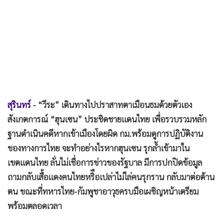
•
เกม
•
วิทยาศาสตร์
•
SMEs
•
หุ้น
•
อินโดจีน
•
กองทุนรวม
•
Celeb Online
สุรินทร์
- “วีระ” เดินทางไปปราสาทตาเมือนธมด้วยตัวเอง
•
Factcheck
สังเกตการณ์ “ฮุนเซน” ประชิดชายแดนไทย เพื่อรวบรวมหลัก
•
ญี่ปุ่น
ฐานดำเนินคดีหากเข้าเมืองโดยผิด กม.พร้อมดูการปฏิบัติงาน
•
News1
ของทางการไทย จะทำอย่างไรหากฮุนเซน รุกล้ำเข้ามาใน
เขตแดนไทย ลั่นไม่เชื่อการข่าวของรัฐบาล มีการปกปิดข้อมูล
•
Gotomanager
ถามกลับเสื้อแดงคนไทยหริือเปล่าไม่ไล่คนรุกราน กลับมาต่อต้าน
ตน ขณะที่ทหารไทย-กัมพูชาอาวุธครบมือเผชิญหน้าเตรียม
พร้อมตลอดเวลา