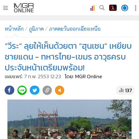
•
หน้าหลัก
หน้าหลัก
ภูมิภาค
ภาคตะวันออกเฉียงเหนือ
•
ทันเหตุการณ์
•
“วีระ” ลุยให้เห็นด้วยตา “ฮุนเซน” เหยียบ
ภาคใต้
•
ภูมิภาค
ชายแดน - ทหารไทย-เขมร อาวุธครบ
•
Online Section
ประจันหน้าเตรียมพร้อม!
•
บันเทิง
เผยแพร่:
7 ก.พ. 2553 12:23
โดย: MGR Online
•
ผู้จัดการรายวัน
137
•
คอลัมนิสต์
•
ละคร
•
CbizReview
•
Cyber BIZ
•
ผู้จัดกวน