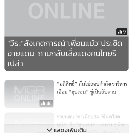
ชายแดน และปิดทางเข้าออกปราสาทตาเมือนธม ห้ามประชาชน
นักท่องเที่ยว และผู้ไม่มีส่วนเกี่ยวข้องขึ้นไปยังตัวปราสาทโดยเด็ด
ขาด ขณะที่ทหารกัมพูชา จากกองพันทหารชายแดนที่ 422 นับ
ร้อยนาย เคลื่อนกำลังพร้อมอาวุธหนักเบา ปืนอาก้า จรวดอาร์พีจี
9
เจ้าประชิดชายแดนไทยมากขึ้น
ด้าน พ.อ.อดุลย์ บุญธรรมเจริญ ผู้
"วีระ"สังเกตการณ์"เพื่อนแม้ว"ประชิด
บังคับการกรมทหารพรานที่ 26 และ ร.อ.สมควร ชัยฤทธิ์ ผู้บังคับ
ชายแดน-ถามกลับเสื้อแดงคนไทยรึ
กองร้อยทหารพรานจู่โจมที่ 960 ได้ประสานงานเจรจาไปยังกำลัง
เปล่า
ทหารกัมพูชาที่พยายามวางกำลังประชิดกับกองร้อยทหารพราน
จู่โจมที่ 960 ทำให้ทหารกัมพูชาถอยห่างจากกำลังทหารพราน
ของไทยออกไป แต่ยังมีการเผชิญหน้ากันอยู่ตลอดแนวชายแดน
“อภิสิทธิ์” ลั่นไม่ถอนกำลังเขาวิหาร
ด้านปราสาทตาเมืองธม จ.สุรินทร์
เอือม “ฮุนเซน” ขู่เป็นสันดาน
07/02/52 “อภิสิทธิ์” ลั่นไม่ถอนกำลังเขาวิหาร เอือม “ฮุนเซน”
46
ขู่เป็นสันดาน
ชายแดน“ตาเมือนธม”ตึงเครียด
หนัก ! รับ“ฮุน เซน” - ทหาร 2 ฝ่าย
แสดงเพิ่มเติม
เสริมกำลัง/อาวุธหนักเผชิญหน้า