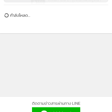
159
พันธมิตรฯ เข้าชมปราสาทตาเมือน
กำลังโหลด...
ธม - วอน รบ.เผยข้อมูล"ฮุน
เซน"เหยียบพระวิหาร
11
07/02/52 คุมเข้ม “ปราสาทตาเมือนธม” หลัง “ฮุนเซน” เตรียม
ลงพื้นที่
ติดตามข่าวสารผ่านทาง LINE