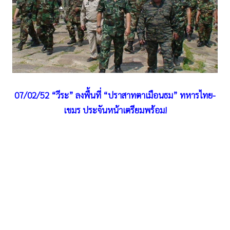
•
Good health & Well-being
•
Green Innovation & SD
•
Management & HR
•
MGR Live
•
Infographic
•
การเมือง
07/02/52 “วีระ” ลงพื้นที่ “ปราสาทตาเมือนธม” ทหารไทย-
•
ท่องเที่ยว
เขมร ประจันหน้าเตรียมพร้อม!
•
กีฬา
•
ต่างประเทศ
•
Special Scoop
•
เศรษฐกิจ-ธุรกิจ
•
จีน
•
ชุมชน-คุณภาพชีวิต
•
อาชญากรรม
•
Motoring