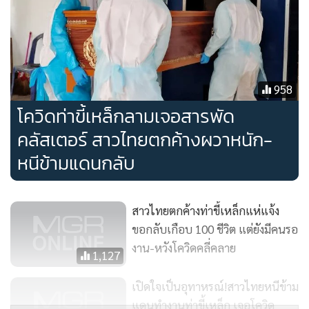
กลับประเทศไทยในสัปดาห์แรกของเดือน ส.ค.2564
ด้านสำนักงานสาธารณสุข จ.เชียงราย รายงานว่าวันนี้(24
ก.ค.)เชียงรายพบผู้ติดเชื้อรายใหม่ จำนวน 5 ราย และติดเชื้อมา
จากต่างจังหวัด 3 ราย รับมารักษาจากต่างจังหวัด 18 ราย รวม
958
จำนวนทั้งสิ้น 26 ราย ทำให้มีผู้ป่วยสะสมรวม 1,482 ราย หาย
โควิดท่าขี้เหล็กลามเจอสารพัด
ป่วยแล้ว 1,156 ราย รักษาอยู่ 305 ราย เสียชีวิตสะสม 21 ราย
คลัสเตอร์ สาวไทยตกค้างผวาหนัก-
ขณะที่ผู้ถูกกักกันในสถานกักกันรูปแบบเฉพาะหรือ OQ ร้อย
หนีข้ามแดนกลับ
ตชด.327 อ.แม่จัน จ.เชียงราย มีอยู่ 4 ราย เป็นคนไทย 2 คนและ
เมียนมา 2 คน
สาวไทยตกค้างท่าขี้เหล็กแห่แจ้ง
ขอกลับเกือบ 100 ชีวิต แต่ยังมีคนรอ
งาน-หวังโควิดคลี่คลาย
1,127
เปิดใจเป็นอุทาหรณ์!สาวไทยหนีข้าม
แดนทำงานท่าขี้เหล็ก เจอโควิด