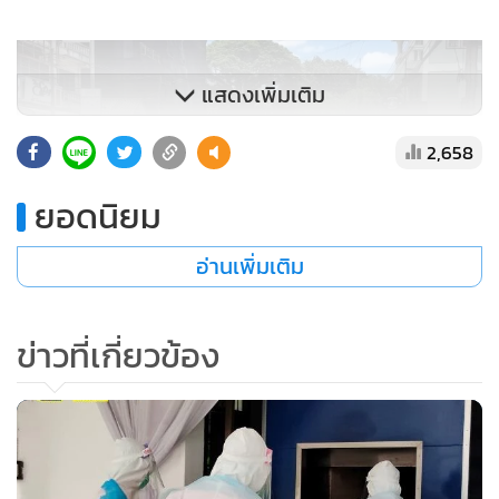
แสดงเพิ่มเติม
2,658
ยอดนิยม
อ่านเพิ่มเติม
สภาพบรรยากาศในตัวเมืองท่าขี้เหล็กที่เงียบเหงาซบเซา หลังโค
ข่าวที่เกี่ยวข้อง
วิด-19 ระบาดซ้ำ
ขณะที่เจ้าหน้าที่ท้องถิ่นของ จ.ท่าขี้เหล็ก ได้สำรวจพบว่ามี
แรงงานไทยที่ตกค้างแจ้งความประสงค์ขอข้ามแดนกลับแล้ว 72
คน โดยมีรายงานว่าทางการท้องถิ่นเมียนมาจะส่งตัวคนทั้งหมด