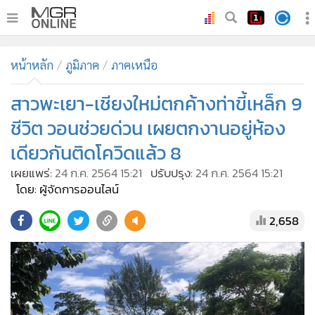
•
หน้าหลัก
หน้าหลัก
ภูมิภาค
ภาคเหนือ
•
ทันเหตุการณ์
•
สาวพะเยา-เชียงใหม่ตกค้างท่าขี้เหล็ก 9
ภาคใต้
•
ภูมิภาค
ชีวิต วอนช่วยด่วน เผยตกงานอยู่ห้อง
•
Online Section
เดียวกันติดโควิดแล้ว 8
•
บันเทิง
เผยแพร่:
24 ก.ค. 2564 15:21
ปรับปรุง:
24 ก.ค. 2564 15:21
•
ผู้จัดการรายวัน
โดย: ผู้จัดการออนไลน์
•
คอลัมนิสต์
2,658
•
ละคร
•
CbizReview
•
Cyber BIZ
•
ผู้จัดกวน