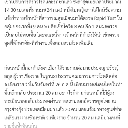
เข้าไปรับการตรวจโรคและรักษาแล้ว ซึ่งล่าสุดเมื่อเวลาประมาณ
14.30 น.เศษที่ผ่านมา(24 ก.ค.) หนึ่งในหญิงสาวได้ไลน์ข้อความ
แจ้งว่าทางเจ้าหน้าที่สาธารณสุขเมียนมาได้ตรวจ Rapid Test ใน
กลุ่มของเธอทั้ง 9 คน พบติดเชื้อโควิด 8 คน อีก 1 คนผลตรวจ
เป็นลบไม่พบเชื้อ โดยขณะนี้ทางเจ้าหน้าที่กำลังให้นำเข้าตรวจ
จุดที่พักอาศัย-ที่ทำงานเพื่อสอบสวนโรคเพิ่มเติม
ก่อนหน้านี้กองกำลังผาเมือง ได้รายงานต่อนายประจญ ปรัชญ์
สกุล ผู้ว่าฯเชียงราย ในฐานะประธานคณะกรรมการโรคติดต่อ
จ.เชียงราย ว่าในวันจันทร์ที่ 26 ก.ค.นี้ เมียนมาจะส่งคนไทยในท่า
ขี้เหล็กกลับ ประมาณ 20 คน อย่างไรก็ตามก่อนหน้านี้มีผู้ลง
ทะเบียนขอกลับประเทศผ่านทางสถานเอกอัคราชฑูตไทย ณ
กรุงย่างกุ้ง ประเทศเมียนมา แล้ว 20 คน และแจ้งมาทางศูนย์ช่วย
เหลือแรงงานข้ามชาติ จ.เชียงราย จำนวน 20 คน แต่มีบางคนที่
รายชื่อซ้ำซ้อนกัน