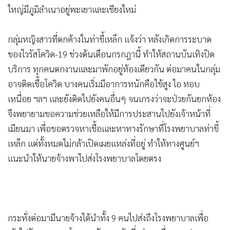
ใหญ่มีภูมิลำเนาอยู่พะเยาและเชียงใหม่
กลุ่มหญิงสาวที่ตกค้างในท่าขี้เหล็ก แจ้งว่า หลังเกิดการระบาด
ของไวรัสโควิด-19 ช่วงต้นเดือนกรกฎานี้ ทำให้สถานบันเทิงปิด
บริการ ทุกคนตกงานและมาพักอยู่ห้องเดียวกัน ต่อมาคนในกลุ่ม
อาจติดเชื้อโควิด บางคนเริ่มมีอาการหนักคือไข้สูง ไอ หอบ
เหนื่อย ฯลฯ และยังติดไปยังคนอื่นๆ จนเกรงว่าจะป่วยกันยกห้อง
จึงพยายามขอความช่วยเหลือให้มีการประสานไปยังเจ้าหน้าที่
เมียนมา เพื่อขอตรวจหาเชื้อและหาทางรักษาที่โรงพยาบาลท่าขี้
เหล็ก แต่ทั้งหมดไม่กล้าเปิดเผยแหล่งที่อยู่ ทำให้ทางศูนย์ฯ
แนะนำให้นายจ้างพาไปส่งโรงพยาบาลโดยตรง
กระทั่งต่อมามีนายจ้างได้นำทั้ง 9 คนไปส่งถึงโรงพยาบาลเพื่อ