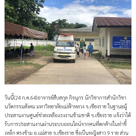
•
เกม
•
วิทยาศาสตร์
•
SMEs
•
หุ้น
•
อินโดจีน
•
กองทุนรวม
•
Celeb Online
•
Factcheck
•
ญี่ปุ่น
•
News1
วันนี้(24 ก.ค.64)อาจารย์สืบสกุล กิจนุกร นักวิชาการสำนักวิชา
•
Gotomanager
นวัตกรรมสังคม มหาวิทยาลัยแม่ฟ้าหลวง จ.เชียงราย ในฐานะผู้
ประสานงานศูนย์ช่วยเหลือแรงงานข้ามชาติ จ.เชียงราย แจ้งว่าได้
รับการประสานงานผ่านระบบออนไลน์จากคนที่ตกค้างในท่าขี้
เหล็ก ตรงข้าม อ.แม่สาย จ.เชียงราย ซึ่งเป็นหญิงสาว 9 ราย ส่วน