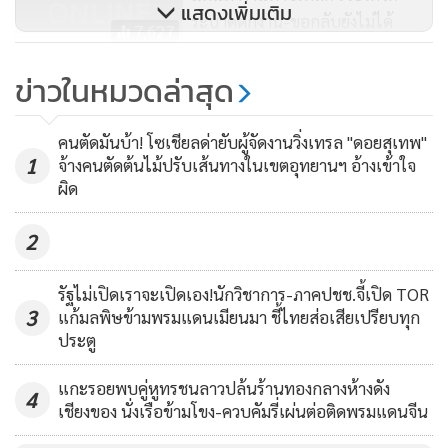
แสดงเพิ่มเติม
ระบาดตกงาน-ขอกลับยังไม่ได้
7,627
ยังมีอีกเป็นร้อยคน! สาวไทยตกค้าง
ข่าวในหมวดล่าสุด
ท่าขี้เหล็กหนีโควิด-สถานบันเทิงปิด
สภาพบรรยากาศในตัวเมืองท่าขี้เหล็กที่เงียบเหงาซบเซา หลังโค
รวมตัวขอกลับไทย
3,118
คนตัดมันบ้า! โซเชียลด่ายับผู้จัดงานวิ่งเทรล "ดอยสุเทพ"
วิด-19 ระบาดซ้ำ
1
จ้างคนตัดต้นไม้ปรับเส้นทางในเขตอุทยานฯ อ้างเข้าใจ
ผิด
2
รัฐไม่เปิดเราจะเปิดเอง!นักวิชาการ-ภาคปชช.จี้เปิด TOR
3
แก้มลพิษข้ามพรมแดนเมียนมา ชี้ไทยส่อเสียเปรียบทุก
ประตู
แกะรอยพบคู่หูทรชนลาวปล้นร้านทองกลางห้างดัง
4
เชียงของ นั่งเรือข้ามโขง-ควบคัมรี่เผ่นต่อติดพรมแดนจีน