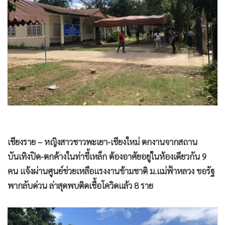
•
Good health & Well-being
•
Green Innovation & SD
•
Management & HR
•
MGR Live
•
Infographic
•
การเมือง
•
ท่องเที่ยว
•
กีฬา
•
ต่างประเทศ
•
Special Scoop
เชียงราย – หญิงสาวชาวพะเยา-เชียงใหม่ ตกงานจากสถาน
•
เศรษฐกิจ-ธุรกิจ
บันเทิงปิด-ตกค้างในท่าขี้เหล็ก ต้องอาศัยอยู่ในห้องเดียวกัน 9
คน แจ้งผ่านศูนย์ช่วยเหลือแรงงานข้ามชาติ ม.แม่ฟ้าหลวง ขอรัฐ
•
จีน
พากลับด่วน ล่าสุดพบติดเชื้อโควิดแล้ว 8 ราย
•
ชุมชน-คุณภาพชีวิต
•
อาชญากรรม
•
Motoring