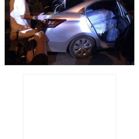
•
Good health & Well-being
•
Green Innovation & SD
•
Management & HR
•
MGR Live
•
Infographic
•
การเมือง
•
ท่องเที่ยว
•
กีฬา
•
ต่างประเทศ
•
Special Scoop
•
เศรษฐกิจ-ธุรกิจ
•
จีน
•
ชุมชน-คุณภาพชีวิต
•
อาชญากรรม
•
Motoring