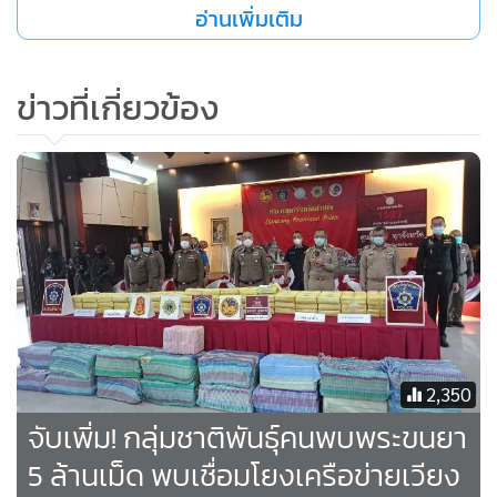
อ่านเพิ่มเติม
ข่าวที่เกี่ยวข้อง
ภาพจากแฟ้ม..เจ้าหน้าที่สกัดจับอดีต ผญบ.บ้านม้งเก้าหลัง ร่วม
กับพวกดัดแปลงรถกระบะขนยาบ้า
ทั้งนี้เมื่อ 21 พ.ค.ที่ผ่านมา เจ้าหน้าที่ตำรวจ ได้ตั้งด่านบริเวณวง
2,350
เวียนช้างงู ทางเข้าเมืองเก่าเชียงแสน ซึ่งสามารถจับกุมนายวีรพล
จับเพิ่ม! กลุ่มชาติพันธุ์คนพบพระขนยา
แซ่ซ้ง อายุ 42 ปี อดีต ผญบ.บ้านม้งเก้าหลัง หมู่ 9 ต.เทอดไทย
5 ล้านเม็ด พบเชื่อมโยงเครือข่ายเวียง
อ.แม่ฟ้าหลวง จ.เชียงราย นายสุชาติ แซ่ส้ง อายุ 26 ปี บ้านเลขที่