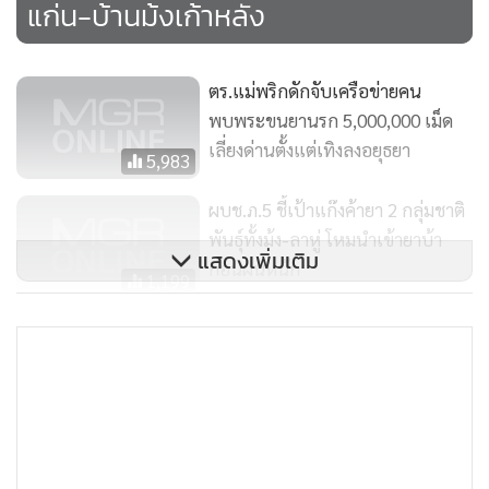
แก่น-บ้านม้งเก้าหลัง
32 นายล่า แซ่เล่า อายุ 25 ปี บ้านเลขที่ 39/1 ทั้ง 2 คน อยู่หมู่บ้า
นม้งเก้าหลัง และนายนุพล แซ่คง อายุ 24 ปี บ้านเลขที่ 6 หมู่บ้าน
แม่หม้อ หมู่ 7 ต.เทอดไทย พร้อมของกลางห่อยาบ้าจำนวนมาก
ตร.แม่พริกดักจับเครือข่ายคน
ซุกซ่อนอยู่ใต้กระบะท้ายรถรวม 496,000 เม็ด
พบพระขนยานรก 5,000,000 เม็ด
เลี่ยงด่านตั้งแต่เทิงลงอยุธยา
5,983
เบื้องต้นเจ้าหน้าที่สืบทราบว่าขบวนการค้ายาเสพติดรายนี้ จะนำ
ผบช.ภ.5 ชี้เป้าแก๊งค้ายา 2 กลุ่มชาติ
ยาบ้าจากชายแดนไทย-เมียนมา ไปส่งให้ผู้รับในพื้นที่ชายแดน
พันธุ์ทั้งม้ง-ลาหู่ โหมนำเข้ายาบ้า
แสดงเพิ่มเติม
ไทย-สปป.ลาว ด้าน อ.เวียงแก่น จ.เชียงราย เพื่อแลกกับค่าจ้าง
ก่อนฝนหนัก
1,199
รวม 200,000 บาท และเครือข่ายที่รับต่อเตรียมขนลำเลียงเข้าสู่
ชั้นในของประเทศอีกทอดหนึ่ง
หวิดหลุดถึงอยุธยา! เผยเบื้องหลังจับ
แก๊งขนยาบ้า 5,000,000 เม็ด คา
ด่านฯ ถนน ทล.118
3,546