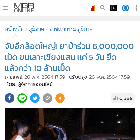
•
หน้าหลัก
หน้าหลัก
ภูมิภาค
อาชญากรรม ภูมิภาค
•
ทันเหตุการณ์
•
จับอีกล็อตใหญ่! ยาบ้าร่วม 6,000,000
ภาคใต้
•
ภูมิภาค
เม็ด ขนเลาะเชียงแสน แค่ 5 วัน ยึด
•
Online Section
แล้วกว่า 10 ล้านเม็ด
•
บันเทิง
เผยแพร่:
26 พ.ค. 2564 17:59
ปรับปรุง:
26 พ.ค. 2564 17:59
•
ผู้จัดการรายวัน
โดย: ผู้จัดการออนไลน์
•
คอลัมนิสต์
6,389
•
ละคร
•
CbizReview
•
Cyber BIZ
•
ผู้จัดกวน