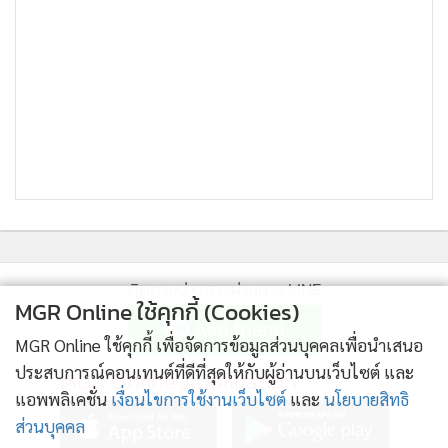
ภาพจากแฟ้ม..เจ้าหน้าที่ตำรวจ สภ.แม่พริก จ.ลำปาง สกัดจับ
เครือข่ายกลุ่มชาติพันธุ์จาก อ.พบพระ จ.ตาก ขนยาบ้า 5 ล้านเม็ด
จากพื้นที่ จ.เชียงราย เตรียมส่งเข้าพื้นที่ชั้นใน โดยมีปลายทางใน
จ.พระนครศรีอยุธยา เมื่อ 21 พ.ค.ที่ผ่านมา
วันเดียวกัน (21 พ.ค.) เจ้าหน้าที่ตำรวจประจำด่านตรวจแม่พริก
ติดตามข่าวสารผ่านทาง LINE
MGR Online ใช้คุกกี้ (Cookies)
จ.ลำปาง ก็ได้สกัดจับขบวนการค้ายาเสพติดเครือข่ายชาติพันธุ์
พื้นที่ อ.พบพระ จ.ตาก ใช้รถยนต์เป็นยานพาหนะลักลอบขนยา
MGR Online ใช้คุกกี้ เพื่อจัดการข้อมูลส่วนบุคคลเพื่อนำเสนอ
เสพติดจากพื้นที่ภาคเหนือตอนบนไปยังพื้นที่ตอนใน
ประสบการณ์คอนเทนต์ที่ดีที่สุดให้กับผู้อ่านบนเว็บไซต์ และ
MGR Online Application
แอพพลิเคชั่น
เงื่อนไขการใช้งานเว็บไซต์
และ
นโยบายสิทธิ
จ.พระนครศรีอยุธยา ได้บริเวณถนนสายบ้านแม่ตั๋ง-บ้าน
ส่วนบุคคล
พระบาทวังตวง ม.5 ต.พระบาทวังตวง อ.แม่พริก จ.ลำปาง พร้อม