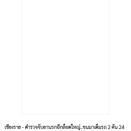
•
เกม
•
วิทยาศาสตร์
•
SMEs
•
หุ้น
•
อินโดจีน
•
กองทุนรวม
•
Celeb Online
•
Factcheck
•
ญี่ปุ่น
•
News1
•
Gotomanager
เชียงราย - ตำรวจจับยานรกอีกล็อตใหญ่..ขนมาเต็มรถ 2 คัน 24