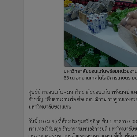
•
Management & HR
•
MGR Live
•
Infographic
•
การเมือง
•
ท่องเที่ยว
•
กีฬา
•
ต่างประเทศ
•
Special Scoop
•
เศรษฐกิจ-ธุรกิจ
มหาวิทยาลัยขอนแก่นพร้อมหน่วยงานเ
•
จีน
63 ณ อุทยานเทคโนโลยีการเกษตร มข. 
•
ชุมชน-คุณภาพชีวิต
ศูนย์ข่าวขอนแก่น - มหาวิทยาลัยขอนแก่น พร้อมหน่วยงา
•
อาชญากรรม
คำขวัญ “สืบสานงานพ่อ ต่อยอดปณิธาน รากฐานเกษตรอั
•
Motoring
มหาวิทยาลัยขอนแก่น
•
เกม
•
วิทยาศาสตร์
วันนี้ (10 ม.ค.) ที่ห้องประชุมกวี จุติกุล ชั้น 1 อาค
•
SMEs
พานทองวิริยะกุล รักษาการแทนอธิการบดี มหาวิทยาลัยขอ
•
หุ้น
เกษตรศาสตร์ มข. และตัวแทนจากหน่วยงานที่เกี่ยวข้อง