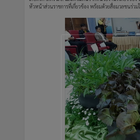
•
อินโดจีน
หัวหน้าส่วนราชการที่เกี่ยวข้อง พร้อมด้วยสื่อมวลชนร
•
กองทุนรวม
•
Celeb Online
•
Factcheck
•
ญี่ปุ่น
•
News1
•
Gotomanager