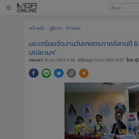
เลือกเครื่องมือท
•
หน้าหลัก
หน้าหลัก
ภูมิภาค
ข่าวย่อย
ค้นหา
•
ทันเหตุการณ์
Google
•
ภาคใต้
มข.เตรียมจัดงานวันเกษตรภาคอีสานปี 6
•
ภูมิภาค
MGR Onl
ปณิธานฯ”
•
Online Section
เผยแพร่:
10 ม.ค. 2563 17:33
ปรับปรุง:
11 ม.ค. 2563 10:37
โดย: ผู
ค้นหาขั
•
บันเทิง
•
ผู้จัดการรายวัน
•
คอลัมนิสต์
•
ละคร
•
CbizReview
•
Cyber BIZ
•
ผู้จัดกวน
•
Good health & Well-being
•
Green Innovation & SD