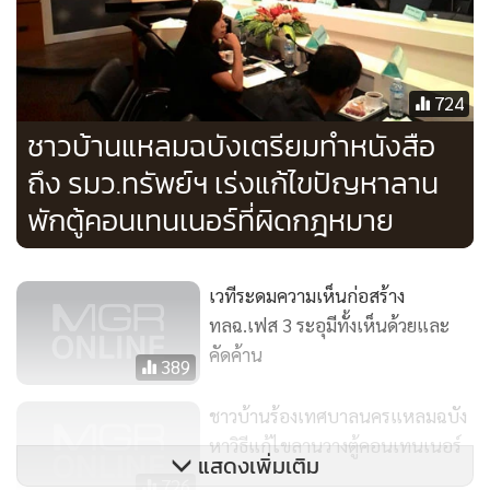
“ท่าเรือแหลมฉบัง ยังคงแผนดำเนินการก่อสร้างท่าเรือแหลม
ฉบัง ในระยะที่ 3 เพื่อรองรับจำนวนตู้สินค้าที่จะเต็มในส่วนของ
ท่าเทียบเรือชุด D ที่มีขีดความสามารถในการรองรับตู้สินค้าถึง
724
18 ล้านทีอียู ซึ่งขณะนี้อยู่ระหว่างการจัดทำ EHIA ที่จะต้อง
ชาวบ้านแหลมฉบังเตรียมทำหนังสือ
ดำเนินการให้แล้วเสร็จในเดือนมีนาคม 2561 จากนั้นจึงจะเสนอ
ถึง รมว.ทรัพย์ฯ เร่งแก้ไขปัญหาลาน
โครงการนี้ต่อคณะกรรมการการท่าเรือแห่งประเทศไทย
พักตู้คอนเทนเนอร์ที่ผิดกฎหมาย
กระทรวงคมนาคม และหน่วยงานที่เกี่ยวข้อง คาดว่าจะสามารถ
เปิดท่าเทียบเรือชุดแรกฝั่ง F ได้เป็นอันดับแรก และหากการ
พัฒนาท่าเทียบเรือชุดแรกเป็นไปตามแผน ท่าเรือแหลมฉบัง ก็
เวทีระดมความเห็นก่อสร้าง
จะเป็นท่าเรือขนาดใหญ่อีกแห่งหนึ่งของโลก” นายชุนณ์ลพัทธ์
ทลฉ.เฟส 3 ระอุมีทั้งเห็นด้วยและ
กล่าว
คัดค้าน
389
ชาวบ้านร้องเทศบาลนครแหลมฉบัง
หาวิธีแก้ไขลานวางตู้คอนเทนเนอร์
แสดงเพิ่มเติม
726