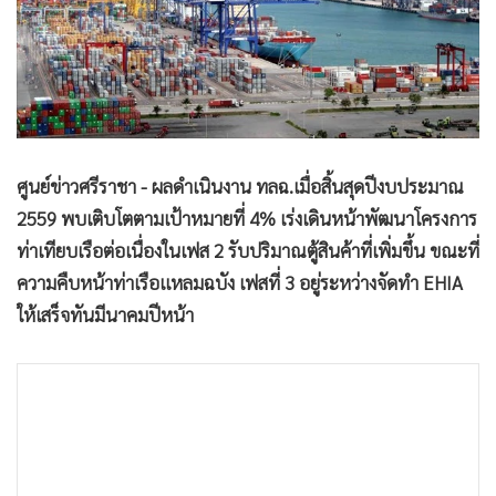
•
Good health & Well-being
•
Green Innovation & SD
•
Management & HR
•
MGR Live
•
Infographic
•
การเมือง
ศูนย์ข่าวศรีราชา - ผลดำเนินงาน ทลฉ.เมื่อสิ้นสุดปีงบประมาณ
•
ท่องเที่ยว
2559 พบเติบโตตามเป้าหมายที่ 4% เร่งเดินหน้าพัฒนาโครงการ
•
กีฬา
ท่าเทียบเรือต่อเนื่องในเฟส 2 รับปริมาณตู้สินค้าที่เพิ่มขึ้น ขณะที่
•
ต่างประเทศ
ความคืบหน้าท่าเรือแหลมฉบัง เฟสที่ 3 อยู่ระหว่างจัดทำ EHIA
•
Special Scoop
ให้เสร็จทันมีนาคมปีหน้า
•
เศรษฐกิจ-ธุรกิจ
•
จีน
•
ชุมชน-คุณภาพชีวิต
•
อาชญากรรม
•
Motoring