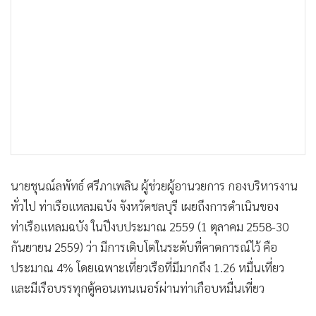
•
เกม
•
วิทยาศาสตร์
•
SMEs
•
หุ้น
•
อินโดจีน
•
กองทุนรวม
•
Celeb Online
•
Factcheck
นายชุนณ์ลพัทธ์ ศรีภาเพลิน ผู้ช่วยผู้อานวยการ กองบริหารงาน
•
ญี่ปุ่น
ทั่วไป ท่าเรือแหลมฉบัง จังหวัดชลบุรี เผยถึงการดำเนินของ
•
News1
ท่าเรือแหลมฉบัง ในปีงบประมาณ 2559 (1 ตุลาคม 2558-30
•
Gotomanager
กันยายน 2559) ว่า มีการเติบโตในระดับที่คาดการณ์ไว้ คือ
ประมาณ 4% โดยเฉพาะเที่ยวเรือที่มีมากถึง 1.26 หมื่นเที่ยว
และมีเรือบรรทุกตู้คอนเทนเนอร์ผ่านท่าเกือบหมื่นเที่ยว