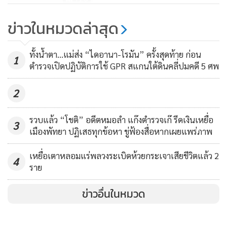
จนท.สนธิกำลังบุกตรวจรถไฟสุไหง-
ข่าวในหมวดล่าสุด
โกลก-กรุงเทพฯ ยึดสินค้าหนีภาษี
เพียบ
1,458
ทั้งน้ำตา…แม่ส่ง “ไดอานา-โรมัน” ครั้งสุดท้าย ก่อน
1
ตำรวจเปิดปฏิบัติการใช้ GPR สแกนใต้ดินคลี่ปมคดี 5 ศพ
2
รวบแล้ว “โชติ” อดีตหมอลำ แก๊งตำรวจเก๊ รีดเงินเหยื่อ
3
เมืองพัทยา ปฏิเสธทุกข้อหา ขู่ฟ้องสื่อหากเผยแพร่ภาพ
เหยื่อเตาหลอมแร่พลวงระเบิดห้วยกระเจาเสียชีวิตแล้ว 2
4
ราย
ข่าวอื่นในหมวด