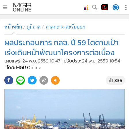
•
หน้าหลัก
หน้าหลัก
ภูมิภาค
ภาคกลาง-ตะวันออก
•
ทันเหตุการณ์
•
ผลประกอบการ ทลฉ. ปี 59 โตตามเป้า
ภาคใต้
•
ภูมิภาค
เร่งเดินหน้าพัฒนาโครงการต่อเนื่อง
•
Online Section
เผยแพร่:
24 พ.ย. 2559 10:47
ปรับปรุง:
24 พ.ย. 2559 10:54
•
บันเทิง
โดย: MGR Online
•
ผู้จัดการรายวัน
336
•
คอลัมนิสต์
•
ละคร
•
CbizReview
•
Cyber BIZ
•
ผู้จัดกวน