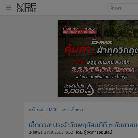
เลือกเครื่องมือท
•
หน้าหลัก
ค้นหา
•
ทันเหตุการณ์
Google
•
ภาคใต้
•
ภูมิภาค
MGR Onl
•
Online Section
ค้นหาขั
•
บันเทิง
•
ผู้จัดการรายวัน
•
คอลัมนิสต์
•
ละคร
•
CbizReview
•
Cyber BIZ
หน้าหลัก
MGR Live
เช็กดวง
•
ผู้จัดกวน
เช็กดวง! ประจำวันพฤหัสบดีที่ ๓ กันยา
•
Good health & Well-being
•
Green Innovation & SD
เผยแพร่:
2 ก.ย. 2563 19:52
โดย: ผู้จัดการออนไลน์