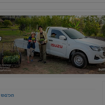
ี่ใช้
ine
้นสูง
ยน ๒๕๖๓