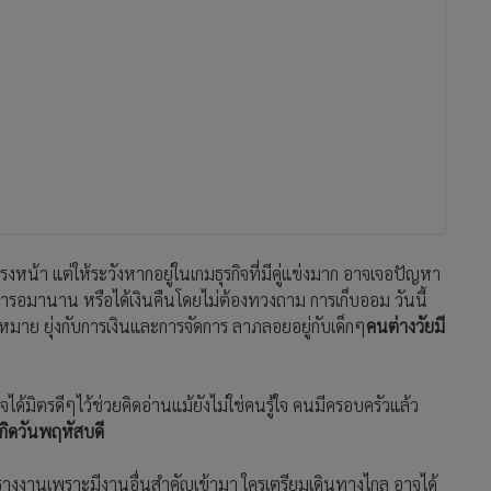
งหน้า แต่ให้ระวังหากอยู่ในเกมธุรกิจที่มีคู่แข่งมาก อาจเจอปัญหา
ฝ้ารอมานาน หรือได้เงินคืนโดยไม่ต้องทวงถาม การเก็บออม วันนี้
มาย ยุ่งกับการเงินและการจัดการ ลาภลอยอยู่กับเด็กๆ
คนต่างวัยมี
ได้มิตรดีๆไว้ช่วยคิดอ่านแม้ยังไม่ใช่คนรู้ใจ คนมีครอบครัวแล้ว
กิดวันพฤหัสบดี
างงานเพราะมีงานอื่นสำคัญเข้ามา ใครเตรียมเดินทางไกล อาจได้