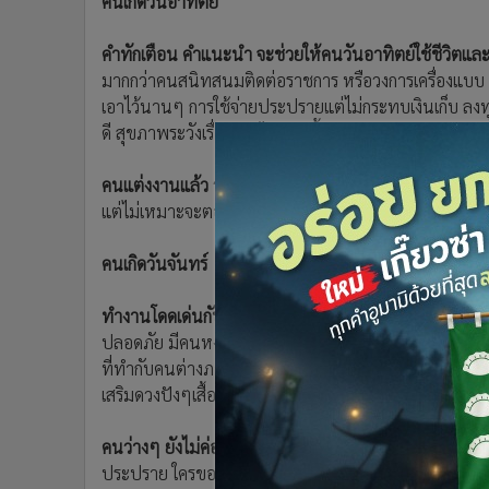
คนเกิดวันอาทิตย์
•
อินโดจีน
•
กองทุนรวม
คำทักเตือน คำแนะนำ จะช่วยให้คนวันอาทิตย์ใช้ชีวิตและ
•
Celeb Online
มากกว่าคนสนิทสนมติดต่อราชการ หรือวงการเครื่องแบบ อาจต้
•
Factcheck
เอาไว้นานๆ การใช้จ่ายประปรายแต่ไม่กระทบเงินเก็บ ลงทุน
ดี สุขภาพระวังเรื่องของไฟและน้ำร้อน
•
ญี่ปุ่น
•
News1
คนแต่งงานแล้ว วันนี้จะได้ช่วยกันคิดงานใหญ่
เรื่องในบ้
•
Gotomanager
แต่ไม่เหมาะจะตอบรับความรัก ถ่านไฟเก่าอาจกลับมาลุ
คนเกิดวันจันทร์
ทำงานโดดเด่นกับสายงาน
และตำแหน่งรองๆมากกว่าเป็น
ปลอดภัย มีคนหงุดหงิดกับทริปวันหยุด แต่คนค้าขายอาจได
ที่ทำกับคนต่างภาษาจะมีข่าวดี บ้าน ที่อยู่ มีดวงปรับปรุ
เสริมดวงปังๆเสื้อผ้าโทนพาสเทล
คนว่างๆ ยังไม่ค่อยไว้ใจคนที่เข้ามา
หรือที่ตนเองหมายปอง 
ประปราย ใครขอพรความรักไว้ อาจใก้ลถึงเวลาแก้บน ด้านคนแ