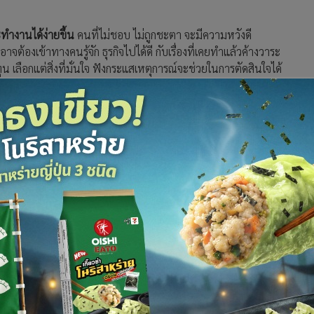
ทำงานได้ง่ายขึ้น
คนที่ไม่ชอบ ไม่ถูกชะตา จะมีความหวังดี
องเข้าทางคนรู้จัก ธุรกิจไปได้ดี กับเรื่องที่เคยทำแล้วค้างวาระ
 เลือกแต่สิ่งที่มั่นใจ ฟังกระแสเหตุการณ์จะช่วยในการตัดสินใจได้
านที่ต้องช่วยกันตัดสินใจ คนว่างๆ คุยกับคนเก่าคนใหม่ตามสะดวกใจ
กโชนกับเฟรนด์โซนและชาวเพศที่สาม
ตัวหลัก บริวารหาคนไว้ใจยาก งานราชการลงมือทำเองจะ
้รายได้น่าพอใจกับช่วงสัปดาห์นี้ การลงทุน ตลาดต่างแดน ธุรกิจ
งมากกว่าโยกย้าย สุขภาพ ใส่ใจเรื่องผิว ผดผื่น จะได้กินยาหาหมอ
ใครเตรียมงานมงคล เรื่องเกินงบ และปากเสียงกับผู้ใหญ่ มี
ต่งงานแล้ว มีเรื่องเซอร์ไพรส์เล็กๆให้ปลื้มใจ