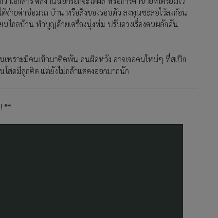
่าเอกสาร ดีลงานนอกรอกจะได้ผล หรือการค้าขายที่เตรียมไว้
ด้จ่ายค่าซ่อมรถ บ้าน หรือสิ่งของรอบตัว ลงทุนชะลอไว้ลงก้อน
ียนไกลบ้าน ทำบุญด้วยเครื่องนุ่งห่ม ปรับดวงเรื่องคนผลักดัน
ร้อนเพราะมีคนเข้ามาติดพัน คนผิดหวัง อาจเจอคนใหม่ๆ ที่สเป็ก
นโสดมีลูกติด แต่ยังไม่กล้าแสดงออกมากนัก
!! **