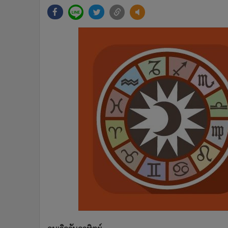
•
Management & HR
•
MGR Live
•
Infographic
•
การเมือง
•
ท่องเที่ยว
•
กีฬา
•
ต่างประเทศ
•
Special Scoop
•
เศรษฐกิจ-ธุรกิจ
•
จีน
•
ชุมชน-คุณภาพชีวิต
•
อาชญากรรม
•
Motoring
•
เกม
•
วิทยาศาสตร์
•
SMEs
•
หุ้น