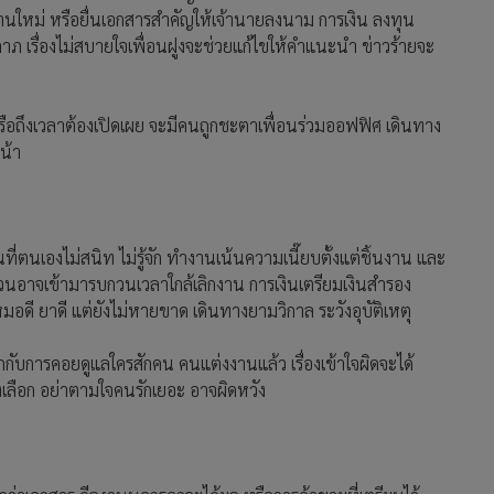
รงานใหม่ หรือยื่นเอกสารสำคัญให้เจ้านายลงนาม การเงิน ลงทุน
เรื่องไม่สบายใจเพื่อนฝูงจะช่วยแก้ไขให้คำแนะนำ ข่าวร้ายจะ
รือถึงเวลาต้องเปิดเผย จะมีคนถูกชะตาเพื่อนร่วมออฟฟิศ เดินทาง
น้า
ตนเองไม่สนิท ไม่รู้จัก ทำงานเน้นความเนี๊ยบตั้งแต่ชิ้นงาน และ
งด่วนอาจเข้ามารบกวนเวลาใกล้เลิกงาน การเงินเตรียมเงินสำรอง
ดี ยาดี แต่ยังไม่หายขาด เดินทางยามวิกาล ระวังอุบัติเหตุ
กับการคอยดูแลใครสักคน คนแต่งงานแล้ว เรื่องเข้าใจผิดจะได้
งเลือก อย่าตามใจคนรักเยอะ อาจผิดหวัง