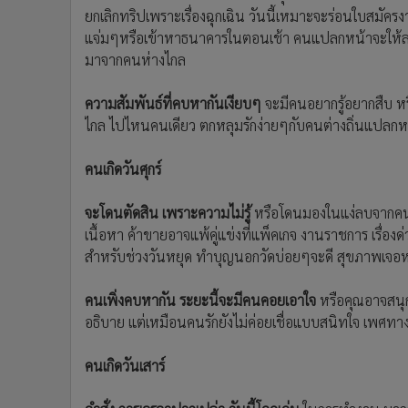
ยกเลิกทริปเพราะเรื่องฉุกเฉิน วันนี้เหมาะจะร่อนใบสมัค
แจ่มๆหรือเข้าหาธนาคารในตอนเช้า คนแปลกหน้าจะให้ลาภ 
มาจากคนห่างไกล
ความสัมพันธ์ที่คบหากันเงียบๆ
จะมีคนอยากรู้อยากสืบ ห
ไกล ไปไหนคนเดียว ตกหลุมรักง่ายๆกับคนต่างถิ่นแปลกห
คนเกิดวันศุกร์
จะโดนตัดสิน เพราะความไม่รู้
หรือโดนมองในแง่ลบจากคนที่
เนื้อหา ค้าขายอาจแพ้คู่แข่งที่แพ็คเกจ งานราชการ เรื่อ
สำหรับช่วงวันหยุด ทำบุญนอกวัดบ่อยๆจะดี สุขภาพเจอหมอ
คนเพิ่งคบหากัน ระยะนี้จะมีคนคอยเอาใจ
หรือคุณอาจสนุก
อธิบาย แต่เหมือนคนรักยังไม่ค่อยเชื่อแบบสนิทใจ เพศทา
คนเกิดวันเสาร์