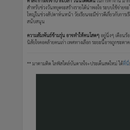
คำสั่ง การเจรจาปากเปล่า
วันนี้โดดเด่น
ในการทำงาน มากกว
สำหรับช่วงวันหยุดจะสร้างรายได้น่าพอใจ ระบบใช้จ่ายจะไ
ใหญ่ในช่วงสัปดาห์นหน้า วัยเรียนจะมีข่าวดีเกี่ยวกับการเร
สนับสนุน
ความสัมพันธ์ข้ามรุ่น อาจทำให้คนโสดๆ
อยู่นิ่งๆ เดือน
นิสัยใจคอคล้ายคนเก่า เพศทางเลือก ระยะนี้อาจถูกชะตาค
** มาตามติด ไลฟ์สไตล์บันดาลใจ+ประเด็นสดใหม่ ได้
ที่นี่