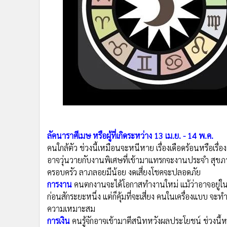
•
Management & HR
•
MGR Live
•
Infographic
•
การเมือง
•
ท่องเที่ยว
•
กีฬา
•
ต่างประเทศ
•
Special Scoop
ลัคนาราศีเมษ หรือผู้ที่เกิดระหว่าง 13 เม.ย. - 14 พ.ค.
•
เศรษฐกิจ-ธุรกิจ
คนใกล้ตัว ช่วงนี้เหมือนจะหนีหาย เรื่องเดือดร้อนหรือเรื่องน
•
จีน
อาจวุ่นวายกับงานพิเศษที่เข้ามาแทรกจะงานประจำ สุขภา
•
ชุมชน-คุณภาพชีวิต
ครอบครัว ลาภลอยมีน้อย งดเสี่ยงโชคจะปลอดภัย
•
อาชญากรรม
การงาน
คนตกงานจะได้โอกาสทำงานใหม่ แม้ว่าอาจอยู่
•
Motoring
ก่อนสักระยะหนึ่ง แต่ก็คุ้มที่จะเสี่ยง คนในเครื่องแบบ จะ
•
เกม
ความเหมาะสม
•
วิทยาศาสตร์
การเงิน
คนรู้จักอาจเข้ามาตีสนิทหวังผลประโยชน์ ช่วงนี้
•
SMEs
ตัวเองให้ดีๆ นักลงทุนเหมาะจะมองหาตลาดใหม่ หรือเข้าเจ
จะได้ผลในด้านบวก
•
หุ้น