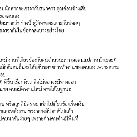
ิตของตนเอง
สียมากกว่า ช่วงนี้ คู่รักอาจทะเลาะกันบ่อยๆ
องเจรจากันในข้อตกลงบางอย่างโดย
ใหม่ งานที่เกี่ยวข้องกับคนจำนวนมาก เจอคนแปลกหน้าเยอะๆ
งหลัง ผลักดันคนอื่นจะได้ขยับขยายการทำงานของตนเอง เพราะความ
้อย
ีขึ้น เรื่องกังวล คิดไม่ออกจะมีทางออก
เจ้านาย คนสมัครงานใหม่ อาจได้ในฐานะ
 หรือญาติมิตร อย่าเข้าไปเกี่ยวข้องเรื่องเงิน
ำและพลังงาน ช่วงกลางสัปดาห์ไปแล้ว
ปคบหากันง่ายๆ เพราะต่างคนต่างมีพื้นที่
ราศีกันย์เหมาะจะเริ่มนับหนึ่ง หากคุณเคยล้มเหลวหรือผิดหวังมาก่อน