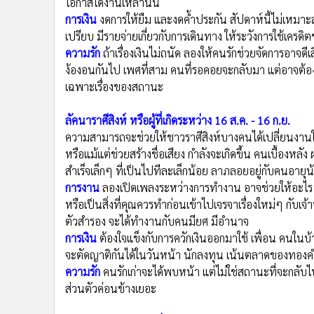
เปรียบ มีรายจ่ายเกี่ยวกับการเดินทาง ให้ระวังการใช้เครด
ความรัก
ถ้าเรื่องเงินไม่ถนัด ลองให้คนรักช่วยจัดการอาจดีเ
ง้องอนกันไป เพศที่สาม คนที่รอคอยจะกลับมา แต่อาจต้
เฉพาะเรื่องของสถานะ
ลัคนาราศีสิงห์ หรือผู้ที่เกิดระหว่าง 16 ส.ค. - 16 ก.ย.
ความสามารถจะช่วยให้ชาวราศีสิงห์บางคนได้เปลี่ยนงาน
หรือแม้แต่ช่วยสร้างชื่อเสียง กำลังจะเกิดขึ้น คนเบื้อ
สำเร็จเล็กๆ ที่เป็นไปทีละเล็กน้อย ลาภลอยอยู่กับคนอายุน
การงาน
ลองเปิดเพลงระหว่างการทำงาน อาจช่วยให้อะไรๆ ด
หรือเป็นสิ่งที่คุณควรทำก่อนเข้าไปเจรจาเรื่องใหม่ๆ กับ
ตัวสำรอง จะได้ทำงานกับคนมียศ มีอำนาจ
การเงิน
ต้องใจแข็งกับการควักเงินออกมาใช้ เพื่อน คนในบ้าน
จะตัดญาติกันได้ในวันหน้า นักลงทุน เน้นตลาดของทองค
ความรัก
คนรักเก่าจะได้พบหน้า แต่ไม่ใช่สถานะที่จะกลับไ
ส่วนตัวค่อนข้างเยอะ
ลัคนาราศีกันย์ หรือผู้ที่เกิดระหว่าง 17 ก.ย. - 16 ต.ค.
อย่าลังเลกับการลงทุน หรือการริเริ่มอะไรใหม่ ช่วงนี้ชาว