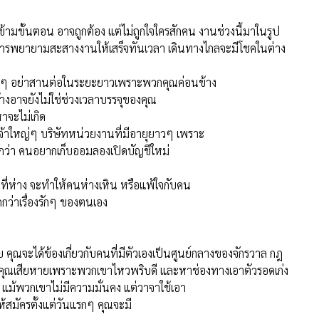
การพยายามสะสางงานให้เสร็จทันเวลา เดินทางไกลจะมีโชคในต่าง
้นๆ อย่าสานต่อในระยะยาวเพราะพวกคุณค่อนข้าง
างอาจยังไม่ใช่ช่วงเวลาบรรจุของคุณ
หาจะไม่เกิด
จ้าใหญ่ๆ บริษัทหน่วยงานที่มีอายุยาวๆ เพราะ
กกว่า คนอยากเก็บออมลองเปิดบัญชีใหม่
ี่ห่าง จะทำให้คนห่างเหิน หรือแพ้ใจกับคน
ากกว่าเรื่องรักๆ ของตนเอง
ง่าย คุณจะได้ข้องเกี่ยวกับคนที่มีตัวเองเป็นศูนย์กลางของจักรวาล กฎ
ห้คุณเสียหายเพราะพวกเขาไหวพริบดี และหาช่องทางเอาตัวรอดเก่ง
 แม้พวกเขาไม่มีความมั่นคง แต่วาจาใช้เอา
้สมัครตั้งแต่วันแรกๆ คุณจะมี
ะสมนักหากจะเจรจากับธนาคาร คุณค่อนข้างเสีย