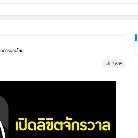
ี่ใช้
ine
้จัดการออนไลน์
้นสูง
3,695