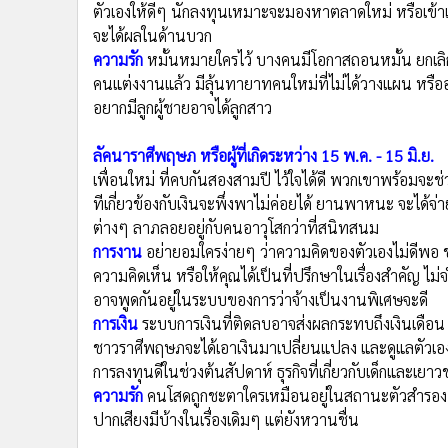
ความรัก
หมั้นหมายใครไว้ บางคนมีโอกาสถอนหมั้น ยกเล
•
อินโดจีน
คนแต่งงานแล้ว มีลุ้นทายาทคนใหม่ที่ไม่ได้วางแผน หรือ
•
กองทุนรวม
อยากมีลูกผู้ชายอาจได้ลูกสาว
•
Celeb Online
•
Factcheck
ลัคนาราศีพฤษภ หรือผู้ที่เกิดระหว่าง 15 พ.ค. - 15 มิ.ย.
•
ญี่ปุ่น
เพื่อนใหม่ ที่คบกันสองสามปี ไว้ใจได้ดี พวกเขาพร้อมจะช่วย
•
News1
ทีเกี่ยวข้องกับเงินจะพึ่งพาไม่ค่อยได้ ยานพาหนะ จะได้
•
Gotomanager
ต่างๆ ลาภลอยอยู่กับคนอาวุโสกว่าที่สนิทสนม
การงาน
อย่ายอมใครง่ายๆ ว่าความคิดของตัวเองไม่ดีพอ ช
ความคิดเห็น หรือให้คุณได้เป็นที่ปรึกษาในเรื่องสำคัญ ไม่
อาจพูดกันอยู่ในระบบของการว่าจ้างเป็นงานพิเศษจะดี
การเงิน
ระบบการเงินที่ติดลบอาจส่งผลกระทบถึงเงินเดือน ห
ชาวราศีพฤษภจะได้เอาเงินมาเปลี่ยนแปลง และดูแลตัวเอง ใ
การลงทุนดีในช่วงต้นสัปดาห์ ธุรกิจที่เกี่ยวกับเด็กและเ
ความรัก
คนโสดถูกชะตาใครเหมือนอยู่ในสถานะตัวสำรอง หรือ
ปากเสียงมีบ้างในเรื่องเดิมๆ แต่ยังหวานชื่น
ลัคนาราศีเมถุน หรือผู้ที่เกิดระหว่าง 16 มิ.ย. - 15 ก.ค.
คนในเครื่องแบบระวังการทำงานที่ก้าวล้ำหน้าคนอื่น หรือข