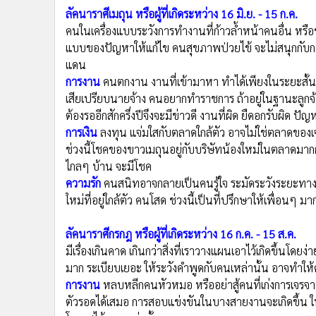
แบบของปัญหาให้แก้ไข คนสุขภาพป่วยไข้ จะไม่สนุกกับ
แดน
การงาน
คนตกงาน งานที่เข้ามาหา ทำได้เพียงในระยะสั
เสียเปรียบนายจ้าง คนอยากทำราชการ ถ้าอยู่ในฐานะลูกจ้
ต้องรออีกสักครึ่งปีจึงจะมีข่าวดี งานที่ผิด ยืดอกรับผิด ปัญ
การเงิน
ลงทุน แจ่มใสกับตลาดใกล้ตัว อาจไม่ใช่ตลาดของเ
ช่วงนี้โชคของขาวเมถุนอยู่กับบริษัทน้องใหม่ในตลาดมา
ไกลๆ บ้าน จะมีโชค
ความรัก
คนสนิทอาจกลายเป็นคนรู้ใจ ระมัดระวังระยะทางท
ใหม่ที่อยู่ใกล้ตัว คนโสด ช่วงนี้เป็นที่ปรึกษาให้เพื่อนๆ ม
ลัคนาราศีกรกฎ หรือผู้ที่เกิดระหว่าง 16 ก.ค. - 15 ส.ค.
มีเรื่องเกินคาด เกินกว่าสิ่งที่เราวางแผนเอาไว้เกิดขึ้นโดย
มาก ระเบียบเยอะ ให้ระวังคำพูดกับคนเหล่านั้น อาจทำใ
การงาน
หลบหลีกคนหัวหมอ หรืออย่าสู้คนที่เก่งการเจรจา
ตัวรอดได้เสมอ การสอบแข่งขันในบางสายงานจะเกิดขึ้น ให
โอกาสได้งานเหล่านั้น
การเงิน
งดการให้ยืม และงดค้ำประกัน สัปดาห์นี้ไม่เหมา