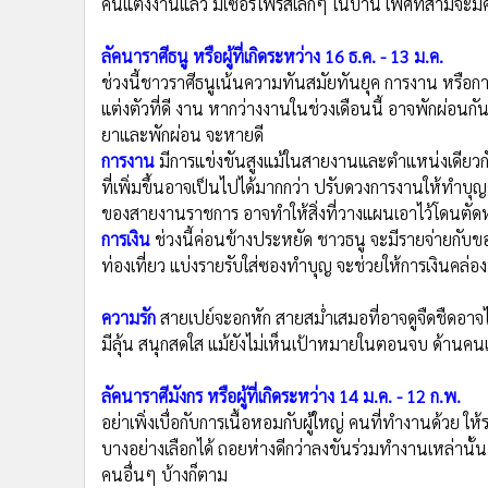
ความสำเร็จจะทำให้การทำงานง่ายขึ้น คนจะเข้าหาคุณเพรา
ผิดชอบ ระมัดระวังการไปไหนมาไหนคนเดียวหรือในยามวิกาล
แพทย์ทางเลือกและยาสมุนไพร รักษาควบคู่กันไป
การงาน
คนตำแหน่งเล็กๆ เจ้านายจะง้อให้ทำงานใหญ่ คุ
ชิ้นงานที่ทีมขาดไม่ได้ การโปรโมทบางอย่าง อย่าหวังไว้
ใครว่างงาน งานใหม่แม้เงินเดือนเริ่มต้นจะน้อย แต่อยู่แล
การเงิน
รายจ่ายยังอยู่ในระยะควบคุมได้ แม้ว่าเงินที่เข้าม
นักลงทุน หันหาตลาดเก่าแต่ด้วยข่าวสารภายนอก จะเป็น
ความรัก
การขอใครสักคนเป็นแฟนอาจต้องรอ หรืออีกฝ่า
คนแต่งงานแล้ว มีเซอร์ไพรส์เล็กๆ ในบ้าน เพศที่สามจะม
ลัคนาราศีธนู หรือผู้ที่เกิดระหว่าง 16 ธ.ค. - 13 ม.ค.
ช่วงนี้ชาวราศีธนูเน้นความทันสมัยทันยุค การงาน หรือกา
แต่งตัวที่ดี งาน หากว่างงานในช่วงเดือนนี้ อาจพักผ่อนก
ยาและพักผ่อน จะหายดี
การงาน
มีการแข่งขันสูงแม้ในสายงานและตำแหน่งเดียวกั
ที่เพิ่มขึ้นอาจเป็นไปได้มากกว่า ปรับดวงการงานให้ทำบุญ
ของสายงานราชการ อาจทำให้สิ่งที่วางแผนเอาไว้โดนตัดห