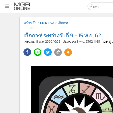
เลือกเครื่องมือท
•
หน้าหลัก
หน้าหลัก
MGR Live
เช็กดวง
ค้นหา
•
ทันเหตุการณ์
Google
•
ภาคใต้
เช็กดวง! ระหว่างวันที่ 9 - 15 พ.ย. 62
•
ภูมิภาค
MGR Onl
เผยแพร่:
8 พ.ย. 2562 16:58
ปรับปรุง:
9 พ.ย. 2562 11:49
โดย: ผู
•
Online Section
ค้นหาขั
•
บันเทิง
•
ผู้จัดการรายวัน
•
คอลัมนิสต์
•
ละคร
•
CbizReview
•
Cyber BIZ
•
ผู้จัดกวน
•
Good health & Well-being
•
Green Innovation & SD