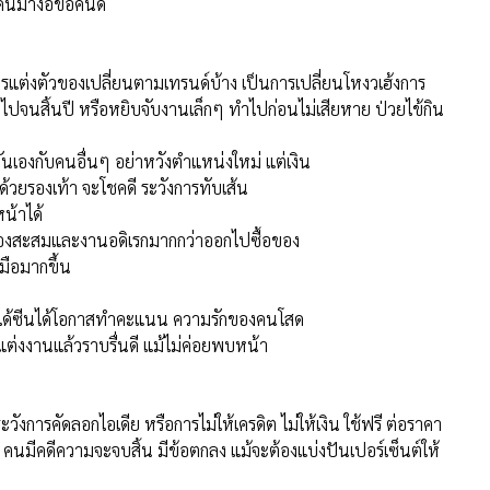
ะชื่อเสียง และผลงานที่ทำมาก่อนเก่า บริวารจะหาเรื่องมาให้รับ
 อาจเกิดเหตุไม่คาดฝันได้ สุขภาพ ป่วยไข้ช่วงนี้เหมาะกับ
ณอาจเป็นตัวประกอบสำคัญ ตัวต่อชิ้นสุดท้ายของ
มาก จะเสียผลประโยชน์มากกว่าสำเร็จ
้วสบายใจกับเพื่อนๆร่วมงาน
าค่อนข้างผ่านมือ มากกว่านำมาใช้จ่ายจริงจัง
สัญญาณเตือนภัยที่ดีเวลาทำงาน
ยจะสบายใจมากกว่าในฐานะเพื่อน
ีคนมาง้อขอคืนดี
รแต่งตัวของเปลี่ยนตามเทรนด์บ้าง เป็นการเปลี่ยนโหงวเฮ้งการ
ันไปจนสิ้นปี หรือหยิบจับงานเล็กๆ ทำไปก่อนไม่เสียหาย ป่วยไข้กิน
นเองกับคนอื่นๆ อย่าหวังตำแหน่งใหม่ แต่เงิน
ด้วยรองเท้า จะโชคดี ระวังการทับเส้น
น้าได้