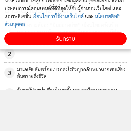
MGR Online ใช้คุกกี้ เพื่อจัดการข้อมูลส่วนบุคคลเพื่อนำเสนอ
ข่าวในหมวดล่าสุด
ประสบการณ์คอนเทนต์ที่ดีที่สุดให้กับผู้อ่านบนเว็บไซต์ และ
แอพพลิเคชั่น
เงื่อนไขการใช้งานเว็บไซต์
และ
นโยบายสิทธิ
ส่วนบุคคล
นักวิเคราะห์มอง “มินอ่องหล่าย” เยือนไทยหวังสร้าง
1
ความชอบธรรม ด้านกรุงเทพฯ เดินหน้าหนุนการมีส่วน
รับทราบ
ร่วมเต็มสูบ
2
มาเลเซียลั่นพร้อมเบรกส่งโรฮิงญากลับพม่าหากพบเสี่ยง
3
อันตรายถึงชีวิต
จับตาผู้นำพม่าเยือนไทยครั้งแรก ถกปัญหาชายแดน-
4
แก๊งสแกมเมอร์ ท่ามกลางเสียงค้านกลุ่มสิทธิ
ข่าวอื่นในหมวด