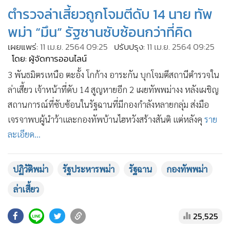
•
เกม
ตำรวจล่าเสี้ยวถูกโจมตีดับ 14 นาย ทัพ
•
วิทยาศาสตร์
พม่า “มึน” รัฐชานซับซ้อนกว่าที่คิด
•
SMEs
เผยแพร่:
11 เม.ย. 2564 09:25
ปรับปรุง:
11 เม.ย. 2564 09:25
•
หุ้น
โดย: ผู้จัดการออนไลน์
•
อินโดจีน
3 พันธมิตรเหนือ ตะอั้ง โกก้าง อาระกัน บุกโจมตีสถานีตำรวจใน
•
กองทุนรวม
ล่าเสี้ยว เจ้าหน้าที่ดับ 14 สูญหายอีก 2 เผยทัพพม่างง หลังเผชิญ
•
สถานการณ์ที่ซับซ้อนในรัฐฉานที่มีกองกำลังหลายกลุ่ม ส่งมือ
Celeb Online
เจรจาพบผู้นำว้าและกองทัพบ้านไฮหวังสร้างสันติ แต่หลังคุ
ราย
•
Factcheck
ละเอียด...
•
ญี่ปุ่น
•
News1
•
Gotomanager
ปฏิวัติพม่า
รัฐประหารพม่า
รัฐฉาน
กองทัพพม่า
ล่าเสี้ยว
25,525