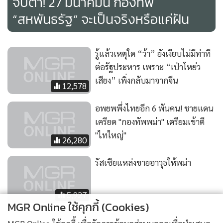
จับตา! 27 มีนาคมนี้ กองทัพ
“สหพันธรัฐ” จะเป็นจริงหรือแค่ฝัน
รู้แล้วเหตุใด “ว้า” ยังเงียบไม่มีท่าที
ต่อรัฐประหาร เพราะ “เป่าโหย่ว
เสียง” เพิ่งกลับมาจากจีน
12,578
อพยพพึ่งไทยอีก 6 พันคน! ชายแดน
เครียด "กองทัพพม่า" เตรียมเข้าตี
"ไทใหญ่"
26,280
รัสเซียแหล่งขายอาวุธให้พม่า
5,927
MGR Online ใช้คุกกี้ (Cookies)