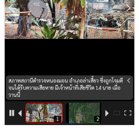
•
Good health & Well-being
•
Green Innovation & SD
•
Management & HR
•
MGR Live
•
Infographic
•
การเมือง
•
ท่องเที่ยว
•
กีฬา
•
ต่างประเทศ
สภาพสถานีตำรวจหนองมอน อำเภอล่าเสี้ยว ซึ่งถูกโจมตี
•
Special Scoop
จนได้รับความเสียหาย มีเจ้าหน้าที่เสียชีวิต 14 นาย เมื่อ
วานนี้
•
เศรษฐกิจ-ธุรกิจ
•
จีน
•
ชุมชน-คุณภาพชีวิต
6
1
2
•
อาชญากรรม
•
Motoring