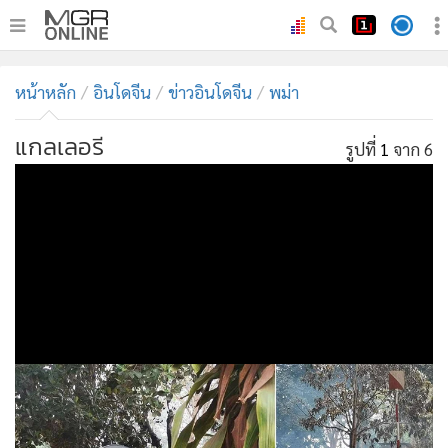
•
หน้าหลัก
หน้าหลัก
อินโดจีน
ข่าวอินโดจีน
พม่า
•
ทันเหตุการณ์
•
ภาคใต้
แกลเลอรี
รูปที่
1
จาก 6
•
ภูมิภาค
•
Online Section
•
บันเทิง
•
ผู้จัดการรายวัน
•
คอลัมนิสต์
•
ละคร
•
CbizReview
•
Cyber BIZ
•
ผู้จัดกวน