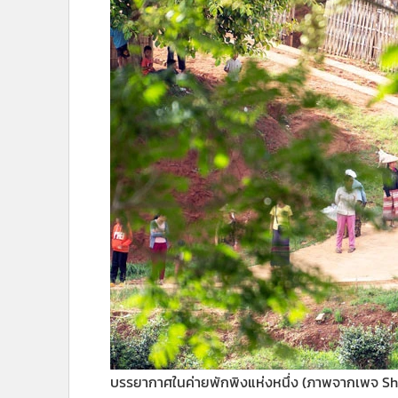
บรรยากาศในค่ายพักพิงแห่งหนึ่ง (ภาพจากเพจ 