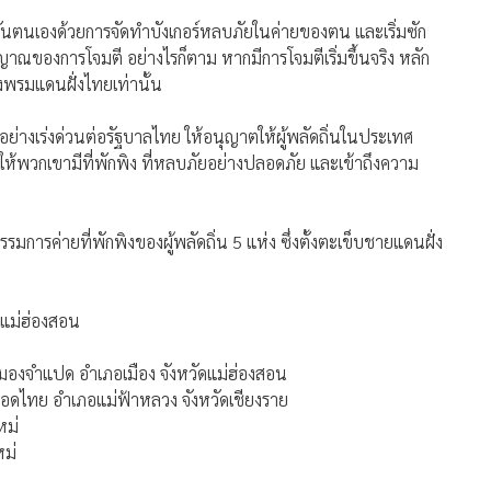
ันตนเองด้วยการจัดทำบังเกอร์หลบภัยในค่ายของตน และเริ่มซัก
าณของการโจมตี อย่างไรก็ตาม หากมีการโจมตีเริ่มขึ้นจริง หลัก
พรมแดนฝั่งไทยเท่านั้น
ย่างเร่งด่วนต่อรัฐบาลไทย ให้อนุญาตให้ผู้พลัดถิ่นในประเทศ
จัดให้พวกเขามีที่พักพิง ที่หลบภัยอย่างปลอดภัย และเข้าถึงความ
ารค่ายที่พักพิงของผู้พลัดถิ่น 5 แห่ง ซึ่งตั้งตะเข็บชายแดนฝั่ง
ดแม่ฮ่องสอน
หมองจำแปด อำเภอเมือง จังหวัดแม่ฮ่องสอน
อดไทย อำเภอแม่ฟ้าหลวง จังหวัดเชียงราย
หม่
หม่