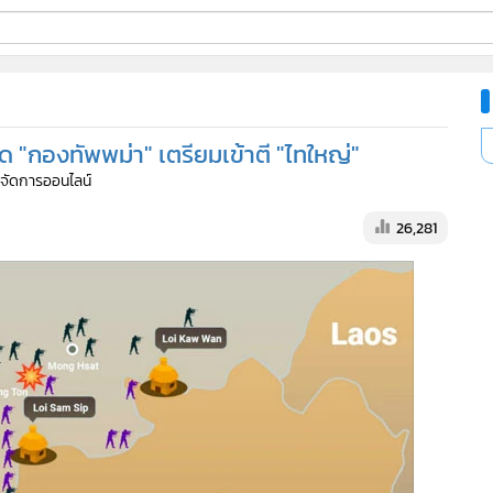
ี่ใช้
 "กองทัพพม่า" เตรียมเข้าตี "ไทใหญ่"
ine
ู้จัดการออนไลน์
้นสูง
26,281