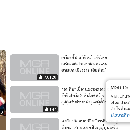
เครียดซ้ำ! ทีบีซีพม่าแจ้งไทย
เตรียมถล่มไทใหญ่ตลอดแนว
ชายแดนเชียงราย-เชียงใหม่
93,128
MGR Onli
“อนุทิน” เยือนแม่ฮ่องสอนมอบ
วัคซีนโควิด 2 พันโดส สร้าง
MGR Online 
ภูมิคุ้มกันด่านหน้าดูแลผู้ลี้ภัย
เสนอ ประสบก
เว็บไซต์ แ
147
50
นโยบายสิทธ
อเมริกาสั่ง จนท.ที่ไม่มีภารกิจสำคัญ
ทิ้งพม่า สปอนเซอร์ใหญ่ญี่ปุ่นระงับ