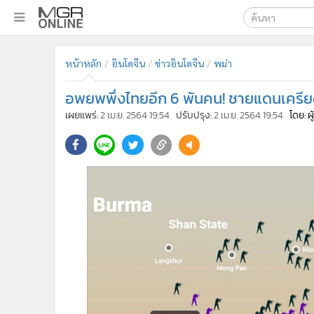
เลือกเครื่องมือท
•
หน้าหลัก
หน้าหลัก
อินโดจีน
ข่าวอินโดจีน
พม่า
ค้นหา
•
ทันเหตุการณ์
Google
•
ภาคใต้
อพยพพึ่งไทยอีก 6 พันคน! ชายแดนเครียด
•
ภูมิภาค
MGR Onl
เผยแพร่:
2 เม.ย. 2564 19:54
ปรับปรุง:
2 เม.ย. 2564 19:54
โดย: ผ
•
Online Section
ค้นหาขั
•
บันเทิง
•
ผู้จัดการรายวัน
•
คอลัมนิสต์
•
ละคร
•
CbizReview
•
Cyber BIZ
•
ผู้จัดกวน
•
Good health & Well-being
•
Green Innovation & SD