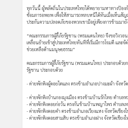
ทุกวันนี้ ผู้พลัดถิ่นในประเทศไทยได้พยายามหาทางป้องก
ซ้อมการอพยพ เพื่อให้สามารถหลบหนีได้ทันเมื่อเห็นสัญญ
ประกันความปลอดภัยของพวกเขามีอยู่เพียงการข้ามมายัง
“คณะกรรมการผู้ลี้ภัยรัฐชาน (พรมแดนไทย) จึงขอวิงวอนอ
เคลื่อนย้ายเข้าสู่ประเทศไทยทันทีที่เริ่มมีการโจมตี และ
ช่วยเหลือด้านมนุษยธรรม”
คณะกรรมการผู้ลี้ภัยรัฐชาน (พรมแดนไทย) ประกอบด้วยกรรมก
รัฐชาน ประกอบด้วย
- ค่ายพักพิงผู้ดอยไตแลง ตรงข้ามอำเภอปางมะผ้า จังหวั
- ค่ายพักพิงบ้านกองมุงเมือง ตรงข้ามบ้านรักไทย ตำบล
- ค่ายพักพิงดอยก่อวัน ตรงกันข้ามบ้านพญาไพร ตำบลเท
- ค่ายพักพิงดอยคำ ตรงข้ามอำเภอเวียงแหง จังหวัดเชียงใ
- ค่ายพักพิงดอยสามสิบ ตรงข้ามอำเภอฝาง จังหวัดเชียงใ