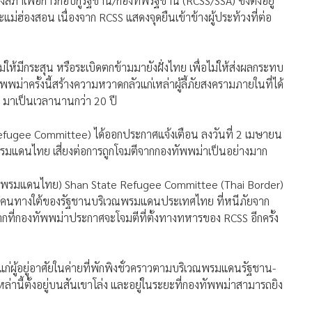
ภาเพื่อการกอบกู้รัฐชาน/กองทัพรัฐชาน (RCSS/SSA) ซึ่งตั้งอยู่
ม่ฮ่องสอน เนื่องจาก RCSS แสดงจุดยืนเข้าข้างผู้ประท้วงที่ต่อ
้มีกระสุน หรือระเบิดตกข้ามมายังฝั่งไทย เพื่อไม่ให้ส่งผลกระทบ
พม่าครั้งนี้สร้างความหวาดกลัวแก่เหล่าผู้ลี้ภัยสงครามภายในที่ได้
า มาเป็นเวลานานกว่า 20 ปี
e Refugee Committee) ได้ออกประกาศแจ้งเตือน ลงวันที่ 2 เมษายน
 พรมแดนไทย เสี่ยงต่อการถูกโจมตีจากกองทัพพม่าเป็นอย่างมาก
าน (พรมแดนไทย) Shan State Refugee Committee (Thai Border)
000 คนทางใต้ของรัฐชานบริเวณพรมแดนประเทศไทย ที่หนีภัยจาก
ที่กองทัพพม่าประกาศจะโจมตีที่ตั้งทางทหารของ RCSS อีกครั้ง
ก่ผู้อยู่อาศัยในค่ายที่พักพิงชั่วคราวตามบริเวณพรมแดนรัฐชาน-
หล่านี้ตั้งอยู่บนสันเขาโล่ง และอยู่ในระยะที่กองทัพพม่าสามารถยิง