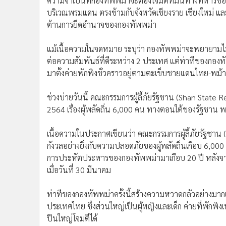
ความจำเป็นที่กองทัพพม่าจะต้องโจมตีที่มั่นทางทหารของส
•
อินโดจีน
บริเวณพรมแดน ตรงข้ามกับจังหวัดเชียงราย เชียงใหม่ และแ
•
กองทุนรวม
ต้านการยึดอำนาจของกองทัพพม่า
•
Celeb Online
แม้เนื้อความในจดหมาย ระบุว่า กองทัพพม่าจะพยายามไม่ให
•
Factcheck
ต่อความสัมพันธ์ที่ดีระหว่าง 2 ประเทศ แต่ท่าทีของกองทัพ
•
ญี่ปุ่น
มาตั้งค่ายพักพิงชั่วคราวอยู่ตามตะเข็บชายแดนไทย-พม้
•
News1
•
Gotomanager
ช่วงบ่ายวันนี้ คณะกรรมการผู้ลี้ภัยรัฐชาน (Shan Stat
2564 เรื่องผู้พลัดถิ่น 6,000 คน ทางตอนใต้ของรัฐชาน
เนื้อความในประกาศเขียนว่า คณะกรรมการผู้ลี้ภัยรัฐช
กังวลอย่างยิ่งกับความปลอดภัยของผู้พลัดถิ่นเกือบ 6,
การประหัตประหารของกองทัพพม่ามาเกือบ 20 ปี หลังจาก
เมื่อวันที่ 30 มีนาคม
ท่าทีของกองทัพพม่าครั้งนี้สร้างความหวาดกลัวอย่างมากแ
ประเทศไทย ซึ่งส่วนใหญ่เป็นผู้หญิงและเด็ก ค่ายที่พักพิงเ
ปืนใหญ่โจมตีได้