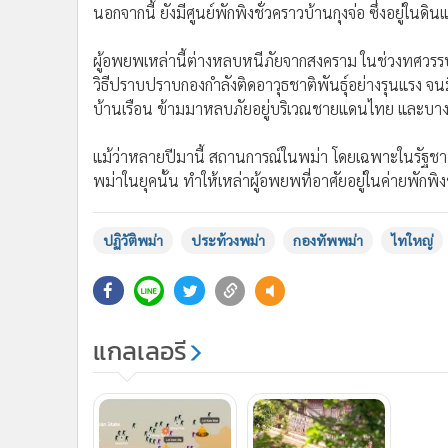
นอกจากนี้ ยังมีศูนย์พักพิงชั่วคราวบ้านกุงจ่อ ซึ่งอยู่ใน
ผู้อพยพเหล่านี้ต่างหลบหนีภัยจากสงคราม ในช่วงทศวรร
วิธีปราบปราบกองกำลังติดอาวุธชาติพันธุ์อย่างรุนแรง จ
บ้านเรือน ข้ามมาหลบภัยอยู่บริเวณชายแดนไทย และบางส
แม้ว่าหลายปีมานี้ สถานการณ์ในพม่า โดยเฉพาะในรัฐช
พม่าในยุคนั้น ทำให้เหล่าผู้อพยพที่อาศัยอยู่ในค่ายพักพิ
ปฏิวัติพม่า
ประท้วงพม่า
กองทัพพม่า
ไทใหญ่
แกลเลอรี