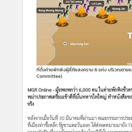
•
Management & HR
•
MGR Live
•
Infographic
•
การเมือง
•
ท่องเที่ยว
•
กีฬา
•
ต่างประเทศ
•
Special Scoop
•
เศรษฐกิจ-ธุรกิจ
ที่ตั้งค่ายพักพิงผู้ลี้ภัยสงคราม 6 แห่ง บริเว
•
จีน
Committee)
•
ชุมชน-คุณภาพชีวิต
•
อาชญากรรม
MGR Online - ผู้อพยพกว่า 6,000 คน ในค่ายพักพิงชั่
พม่าประกาศเตรียมเข้าตีที่มั่นทหารไทใหญ่ ทำหนังสือขอ
•
Motoring
จริง
•
เกม
•
วิทยาศาสตร์
หลังจากเมื่อวันที่ 30 มีนาคมที่ผ่านมา คณะกรรมการ
•
SMEs
ที่เมืองท่าขี้เหล็ก รัฐชานตะวันออก ได้ส่งจดหมายมายัง TB
•
หุ้น